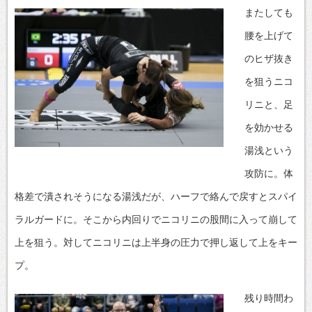
またしても
腰を上げて
のヒザ抜き
を狙うニコ
リニと、足
を効かせる
湯浅という
攻防に。体
格差で潰されそうになる湯浅だが、ハーフで絡んで戻すとスパイ
ラルガードに。そこから内回りでニコリニの股間に入って崩して
上を狙う。対してニコリニは上半身の圧力で押し返して上をキー
プ。
残り時間わ