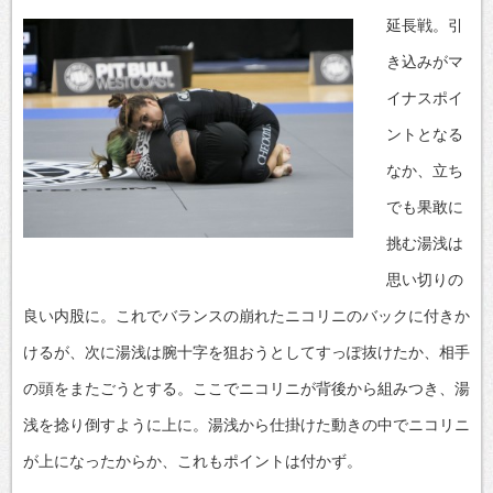
延長戦。引
き込みがマ
イナスポイ
ントとなる
なか、立ち
でも果敢に
挑む湯浅は
思い切りの
良い内股に。これでバランスの崩れたニコリニのバックに付きか
けるが、次に湯浅は腕十字を狙おうとしてすっぽ抜けたか、相手
の頭をまたごうとする。ここでニコリニが背後から組みつき、湯
浅を捻り倒すように上に。湯浅から仕掛けた動きの中でニコリニ
が上になったからか、これもポイントは付かず。