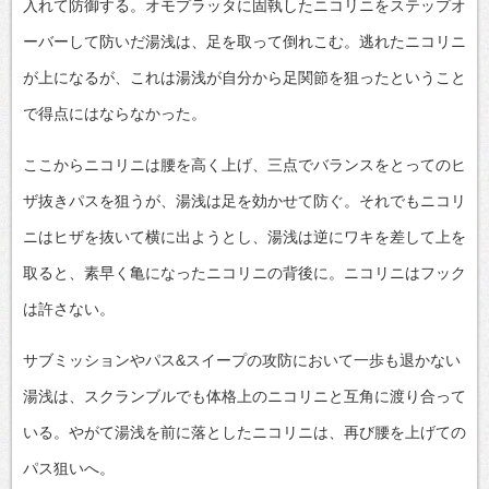
入れて防御する。オモプラッタに固執したニコリニをステップオ
ーバーして防いだ湯浅は、足を取って倒れこむ。逃れたニコリニ
が上になるが、これは湯浅が自分から足関節を狙ったということ
で得点にはならなかった。
ここからニコリニは腰を高く上げ、三点でバランスをとってのヒ
ザ抜きパスを狙うが、湯浅は足を効かせて防ぐ。それでもニコリ
ニはヒザを抜いて横に出ようとし、湯浅は逆にワキを差して上を
取ると、素早く亀になったニコリニの背後に。ニコリニはフック
は許さない。
サブミッションやパス&スイープの攻防において一歩も退かない
湯浅は、スクランブルでも体格上のニコリニと互角に渡り合って
いる。やがて湯浅を前に落としたニコリニは、再び腰を上げての
パス狙いへ。