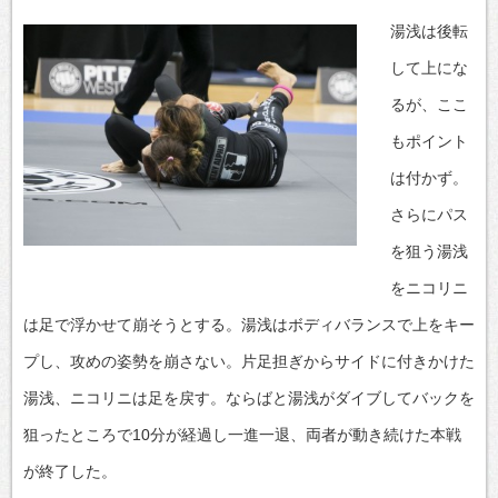
湯浅は後転
して上にな
るが、ここ
もポイント
は付かず。
さらにパス
を狙う湯浅
をニコリニ
は足で浮かせて崩そうとする。湯浅はボディバランスで上をキー
プし、攻めの姿勢を崩さない。片足担ぎからサイドに付きかけた
湯浅、ニコリニは足を戻す。ならばと湯浅がダイブしてバックを
狙ったところで10分が経過し一進一退、両者が動き続けた本戦
が終了した。