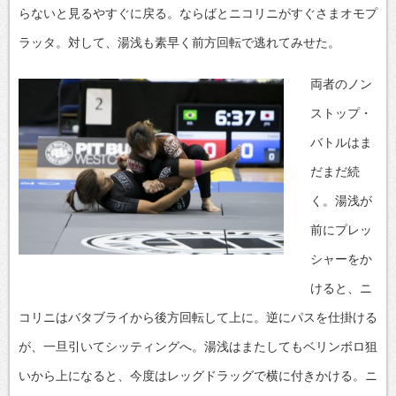
らないと見るやすぐに戻る。ならばとニコリニがすぐさまオモプ
ラッタ。対して、湯浅も素早く前方回転で逃れてみせた。
両者のノン
ストップ・
バトルはま
だまだ続
く。湯浅が
前にプレッ
シャーをか
けると、ニ
コリニはバタブライから後方回転して上に。逆にパスを仕掛ける
が、一旦引いてシッティングへ。湯浅はまたしてもベリンボロ狙
いから上になると、今度はレッグドラッグで横に付きかける。ニ