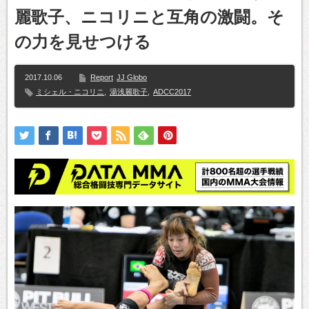
麗歌子、ニコリニと互角の激闘。そ
の力を見せつける
2017.10.06
Report
JJ Globo
ミシェル・ニコリニ
,
湯浅麗歌子
,
ADCC2017