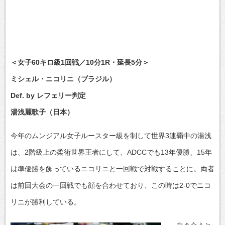
＜女子60キロ級1回戦／10分1R・延長5分＞
ミシェル・ニコリニ（ブラジル）
Def. by レフェリー判定
湯浅麗歌子（日本）
今年のムンジアル女子ルースター級を制して世界3連覇中の湯浅
は、2階級上の柔術世界王者にして、ADCCでも13年優勝、15年
は準優勝を飾っているニコリニと一回戦で対戦することに。両者
は前回大会の一回戦でも顔を合わせており、この時は2-0でニコ
リニが勝利している。