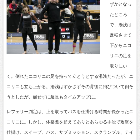
ずかとなっ
たところ
で、湯浅は
反転させて
下からニコ
リニの足を
取りにい
く。倒れたニコリニの足を持って立とうとする湯浅だったが、ニ
コリニも立ち上がる。湯浅はすかさずその背後に飛びついて倒そ
うとしたが、崩せずに延長もタイムアップに。
レフェリー判定は、上を取ってパスを仕掛ける時間が長かったニ
コリニに。しかし、体格差を超えてありとあらゆる手段で攻撃を
仕掛け、スイープ、パス、サブミッション、スクランブル、テイ