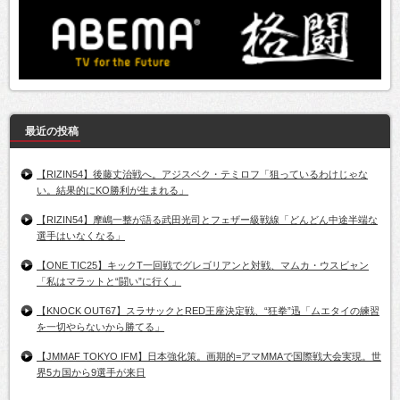
最近の投稿
【RIZIN54】後藤丈治戦へ。アジスベク・テミロフ「狙っているわけじゃな
い。結果的にKO勝利が生まれる」
【RIZIN54】摩嶋一整が語る武田光司とフェザー級戦線「どんどん中途半端な
選手はいなくなる」
【ONE TIC25】キックT一回戦でグレゴリアンと対戦、マムカ・ウスビャン
「私はマラットと“闘い”に行く」
【KNOCK OUT67】スラサックとRED王座決定戦、“狂拳”迅「ムエタイの練習
を一切やらないから勝てる」
【JMMAF TOKYO IFM】日本強化策。画期的=アマMMAで国際戦大会実現。世
界5カ国から9選手が来日