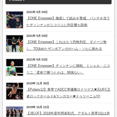
2021年 9月 04日
【ONE Empower】徹底して組みを警戒、パンチを当て
たヂィンナンがニコリニに判定勝ち防衛
2021年 9月 04日
【ONE Empower】これはもう恐怖判定。ダメージ無
し、TD決めたザンボアンガがハム・ソヒに敗れる
2021年 9月 03日
【ONE Empower】ヂィンナンに挑戦、ミシェル・ニコ
リニ「柔術で勝つとかは、関係ない」
2019年 11月 30日
【Polaris12】青帯でADCC準優勝ロドリゲス✖元UFC王
者ロックホールド&ランガカー✖ドゥリーニョ!!!!
2019年 10月 21日
【JBJJF】2018年度年間表彰式。アダルト黒帯1位は井