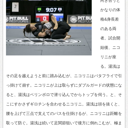
向き合うと
かなりの体
格&身長差
のある両
者。試合開
始後、ニコ
リニが座
る。湯浅は
その足を越えようと前に踏み込むが、ニコリニはバタフライで引
っ掛けて崩す。ニコリニが上は取らずにダブルガードの状態にな
ると、湯浅はベリンボロで潜り込んでからトップを伺う。と、そ
こにすかさずギロチンを合わせるニコリニ。湯浅は頭を抜くと、
腰を上げて三点で支えてのパスを仕掛けるが、ニコリニは距離を
取って防ぐ。湯浅は続いて足関節狙いで後方に倒れこむが、極ま