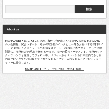
About us
MMAPLANETとは..... UFCを始め、海外で行われているMMA( Mixed Martial Arts）
の大会情報、試合レポート、選手&関係者のインタビュー等をお届けする専門サイ
ト。 2007年6月よりニュースの配信をスタート。2009年に専門サイトとして活動
開始し、海外MMAの現在を伝える一方で、海外の柔術トーナメント、海外のキッ
クボクシングも厳選してフォロー中。メジャー系イベントから日本国内で余り目
の届かない良質の格闘技まで「海外を知ることで、国内を知ることになる」をモ
ットーに発信します。
MMAPLANETリニューアルに際し（2014.08.01）