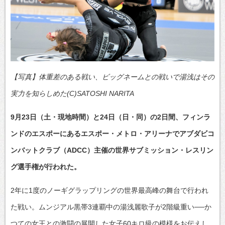
【写真】体重差のある戦い、ビッグネームとの戦いで湯浅はその
実力を知らしめた(C)SATOSHI NARITA
9月23日（土・現地時間）と24日（日・同）の2日間、フィンラ
ンドのエスポーにあるエスポー・メトロ・アリーナでアブダビコ
ンバットクラブ（ADCC）主催の世界サブミッション・レスリン
グ選手権が行われた。
2年に1度のノーギグラップリングの世界最高峰の舞台で行われ
た戦い。ムンジアル黒帯3連覇中の湯浅麗歌子が2階級重い──か
つての女王との激闘の展開した女子60キロ級の模様をお伝えし