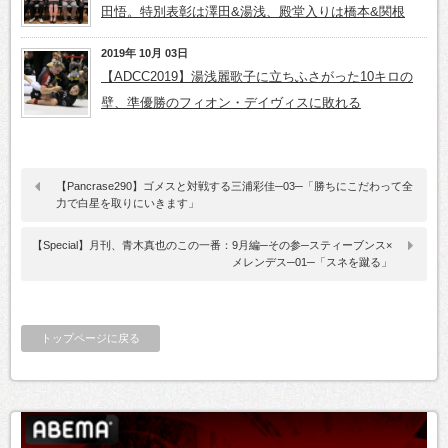
田悟。特別表彰は澤田&湯浅、殿堂入りは橋本&関根
2019年 10月 03日
【ADCC2019】湯浅麗歌子に立ちふさがった10キロの
壁、準優勝のフィオン・デイヴィスに敗れる
【Pancrase290】ゴメスと対戦する三浦彩佳─03─「勝ちにこだわって全
力で白星を取りにいきます」
【Special】月刊、青木真也のこの一番：9月編─その参─スティーブンス×
メレンデス─01─「スネを蹴る」
トップページに戻る