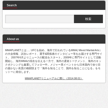
Search
About us
MMAPLANETとは..... UFCを始め、海外で行われているMMA( Mixed Martial Arts）
の大会情報、試合レポート、選手&関係者のインタビュー等をお届けする専門サイ
ト。 2007年6月よりニュースの配信をスタート。2009年に専門サイトとして活動
開始し、海外MMAの現在を伝える一方で、海外の柔術トーナメント、海外のキッ
クボクシングも厳選してフォロー中。メジャー系イベントから日本国内で余り目
の届かない良質の格闘技まで「海外を知ることで、国内を知ることになる」をモ
ットーに発信します。
MMAPLANETリニューアルに際し（2014.08.01）