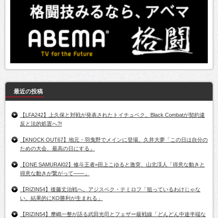
最近の投稿
【LFA242】上久保と対戦が発表されたトイチュベク。Black Combatが契約違
反と法的処置へ?!
【KNOCK OUT67】地元・羽曳野でメインに登場。久井大夢「この日は自分の
ための大会、最高の日にする」
【ONE SAMURAI02】修斗王者=田上こゆると激突、山北渓人「得意な動きと
得意な動きが繋がって――」
【RIZIN54】後藤丈治戦へ。アジスベク・テミロフ「狙っているわけじゃな
い。結果的にKO勝利が生まれる」
【RIZIN54】摩嶋一整が語る武田光司とフェザー級戦線「どんどん中途半端な