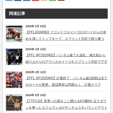
関連記事
2026年 5月 03日
【PFL2026#06】マゴメドフがイーゴのガードからの攻
めを潰してトップキープ、スプリット判定で競り勝つ
2025年 4月 12日
【PFL WT2025#02】バンタム級でも波乱。補欠戦から
繰り上がりのアウベスがイーゴをスプリット判定で下す
2025年 4月 12日
【PFL WT2025#02】計量終了 バンタム級1回戦は全て
のカードが変更。渡辺華奈は問題なく、計量クリア
2024年 8月 16日
【TTFC10】世界への扉をこじ開けるKO勝利! 左でダウ
ンを奪ったエフェヴィガがサンチェスをパウンドアウト