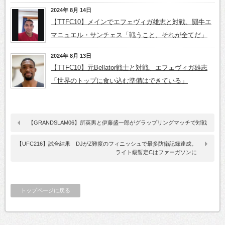
2024年 8月 14日
【TTFC10】メインでエフェヴィガ雄志と対戦、闘牛エ
マニュエル・サンチェス「戦うこと、それが全てだ」
2024年 8月 13日
【TTFC10】元Bellator戦士と対戦、エフェヴィガ雄志
「世界のトップに食い込む準備はできている」
【GRANDSLAM06】所英男と伊藤盛一郎がグラップリングマッチで対戦
【UFC216】試合結果 DJがZ難度のフィニッシュで最多防衛記録達成。
ライト級暫定Cはファーガソンに
トップページに戻る