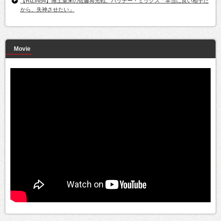
【RIZIN54】捲土重来の佐藤将光戦、パッチー・ミックス「本当に良い相手だ
から、失神させたい」
Movie