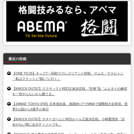
最近の投稿
【ONE TIC25】キックT一回戦でグレゴリアンと対戦、マムカ・ウスビャン
「私はマラットと“闘い”に行く」
【KNOCK OUT67】スラサックとRED王座決定戦、“狂拳”迅「ムエタイの練習
を一切やらないから勝てる」
【JMMAF TOKYO IFM】日本強化策。画期的=アマMMAで国際戦大会実現。世
界5カ国から9選手が来日
【KNOCK OUT67】サネーガームとREDルール王座決定戦、小林愛理奈「試
合がない間に左ボディジャブを」