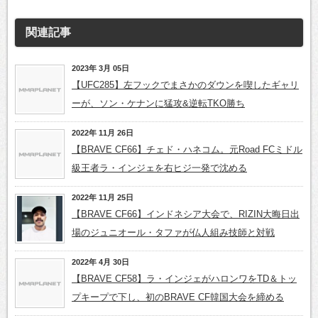
関連記事
2023年 3月 05日
【UFC285】左フックでまさかのダウンを喫したギャリ
ーが、ソン・ケナンに猛攻&逆転TKO勝ち
2022年 11月 26日
【BRAVE CF66】チェド・ハネコム。元Road FCミドル
級王者ラ・インジェを右ヒジ一発で沈める
2022年 11月 25日
【BRAVE CF66】インドネシア大会で、RIZIN大晦日出
場のジュニオール・タファが仏人組み技師と対戦
2022年 4月 30日
【BRAVE CF58】ラ・インジェがハロンワをTD＆トッ
プキープで下し、初のBRAVE CF韓国大会を締める