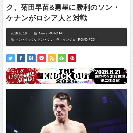
ク、菊田早苗&勇星に勝利のソン・
ケナンがロシア人と対戦
2016.10.18
News
ROAD FC
ソン・ケナン
,
ドン・シン
,
ラ・インジェ
,
ROAD FC34