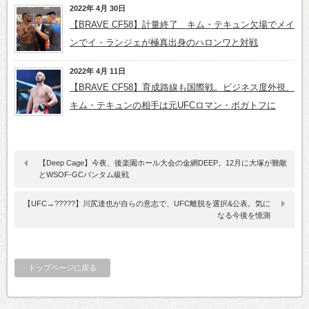
2022年 4月 30日
【BRAVE CF58】計量終了 キム・テキュン欠場でメイ
ンでイ・ランジェが極真出身のハロンワと対戦
2022年 4月 11日
【BRAVE CF58】育成路線も国際戦。ビジネス度外視、
キム・テキュンの相手は元UFCロマン・ボガトフに
【Deep Cage】今夜、後楽園ホール大会の金網DEEP。12月に大塚が難敵
とWSOF-GCバンタム級戦
【UFC→?????】川尻達也が自らの意志で、UFC離脱を選択&公表。気に
なる今後を憶測
トップページに戻る