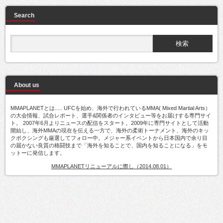
Search
About us
MMAPLANETとは..... UFCを始め、海外で行われているMMA( Mixed Martial Arts）
の大会情報、試合レポート、選手&関係者のインタビュー等をお届けする専門サイ
ト。 2007年6月よりニュースの配信をスタート。2009年に専門サイトとして活動
開始し、海外MMAの現在を伝える一方で、海外の柔術トーナメント、海外のキッ
クボクシングも厳選してフォロー中。メジャー系イベントから日本国内で余り目
の届かない良質の格闘技まで「海外を知ることで、国内を知ることになる」をモ
ットーに発信します。
MMAPLANETリニューアルに際し（2014.08.01）