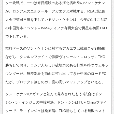
ター級戦で、一つは来日経験のある河北省出身のソン・ケナン
が、ロシア人のエルヌール・アガエフと対戦する。REAL第1回
大会で菊田早苗を下しているソン・ケナンは、今年の1月にも謎
の中国資本イベント＝WMAディファ有明大会で勇星を初回TKO
で下している。
散打ベースのソン・ケナンに対するアガエフは戦績こそ9勝5敗
ながら、クンルンファイトで強豪ヴィシール・コロッサにTKO
勝ちしており、ロシア人らしい破壊力のある打撃を持つウェルラ
ウンダーだ。無差別級を前面に打ち出してきた中国のロードFC
だが、プロテクト無しのガチ度の高いマッチアップといえる。
ソン・ケナン×アガエフと並んで発表されたもう1試合はドン・
シン×ラ・インジェの中韓対決。ドン・シンはTUF Chinaファイ
ターで、ラ・インジェは桑原清にTKO勝ちしている無敗のスト