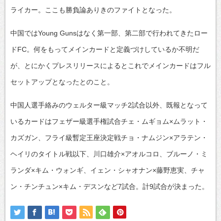
ライカー。ここも勝負論ありきのファイトとなった。
中国ではYoung Gunsはなく第一部、第二部で行われてきたロー
ドFC。何をもってメインカードと定義づけしているか不明だ
が、とにかくプレスリリースによるとこれでメインカードはフル
セットアップとなったとのこと。
中国人選手絡みのウェルター級マッチ2試合以外、既報となって
いるカードはフェザー級選手権試合チェ・ムギョム×ムラット・
カズガン、フライ級暫定王座決定戦チョ・ナムジン×アラテン・
ヘイリのタイトル戦以下、川口雄介×アオルコロ、ブルーノ・ミ
ランダ×キム・ウォンギ、イェン・シャオナン×藤野恵実、チャ
ン・チンチュン×キム・デスンなど7試合。計9試合が決まった。