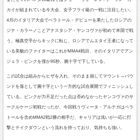
カイが組まれている今大会、女子フライ級の一戦に注目したい。
4月のイタリア大会でベラトール・デビューを果たしたロシアの
ジナ・カラーノことアナスタシア・ヤンコヴァが初めて米国で戦
う。極真空手からキックに転じ、ロシアでムエタイ王者になって
いる美貌のファイターはこれがMMA4戦目、そのイタリアでアン
ジェラ・ピンクを僅か95秒、腕十字で下している。
この試合は組みからヒザを入れ、そのまま崩してマウント→パウ
ンドを落として腕十字という一方的な試合展開でフィニッシュし
ている。ピンクが力不足だった点は否めなかったヤンコヴァのサ
ークルケージ初戦だったが、今回戦うヴィータ・アルテガはベラ
トールを含めMMA2戦2勝の相手だ、キャリアは浅いが一応に打
撃とテイクダウンという流れを持っており、気持ちも強い。