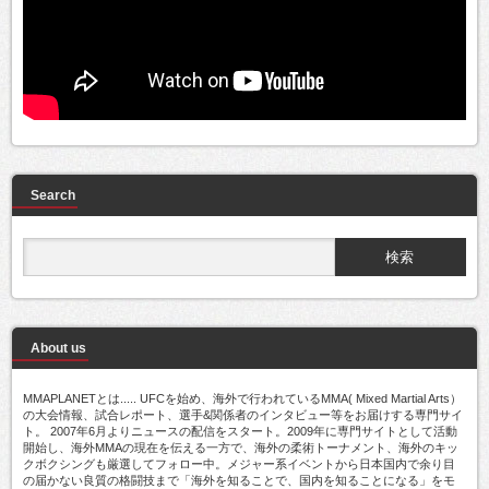
Search
About us
MMAPLANETとは..... UFCを始め、海外で行われているMMA( Mixed Martial Arts）
の大会情報、試合レポート、選手&関係者のインタビュー等をお届けする専門サイ
ト。 2007年6月よりニュースの配信をスタート。2009年に専門サイトとして活動
開始し、海外MMAの現在を伝える一方で、海外の柔術トーナメント、海外のキッ
クボクシングも厳選してフォロー中。メジャー系イベントから日本国内で余り目
の届かない良質の格闘技まで「海外を知ることで、国内を知ることになる」をモ