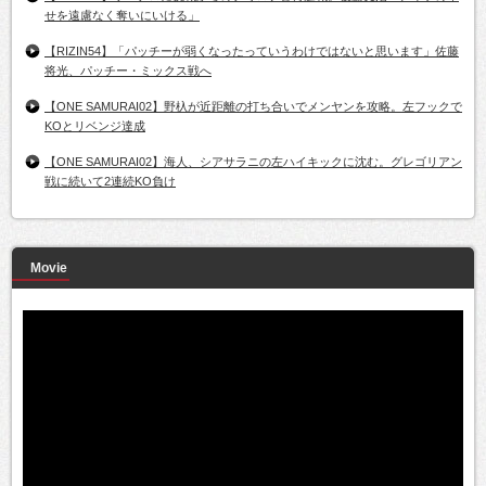
せを遠慮なく奪いにいける」
【RIZIN54】「パッチーが弱くなったっていうわけではないと思います」佐藤
将光、パッチー・ミックス戦へ
【ONE SAMURAI02】野杁が近距離の打ち合いでメンヤンを攻略。左フックで
KOとリベンジ達成
【ONE SAMURAI02】海人、シアサラニの左ハイキックに沈む。グレゴリアン
戦に続いて2連続KO負け
Movie