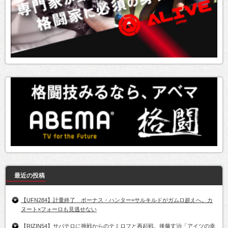
最近の投稿
【UFN284】計量終了 ボーナス・ハンター=サルキルドがガムロ超えへ。カ
ヌート×フォーロも見逃せない
【RIZIN54】サバテロに挑戦からのテミロフと再起戦。後藤丈治「アイツの幸