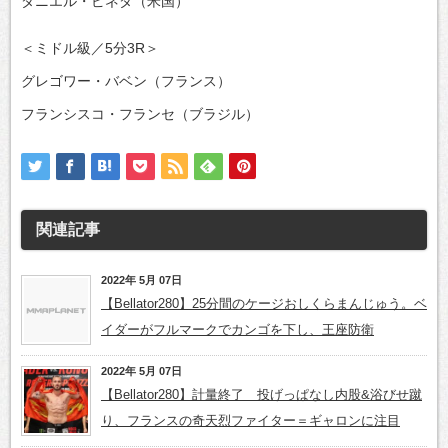
ダニエル・ピネダ（米国）
＜ミドル級／5分3R＞
グレゴワー・バベン（フランス）
フランシスコ・フランセ（ブラジル）
関連記事
2022年 5月 07日
【Bellator280】25分間のケージおしくらまんじゅう。ベ
イダーがフルマークでカンゴを下し、王座防衛
2022年 5月 07日
【Bellator280】計量終了 投げっぱなし内股&浴びせ蹴
り、フランスの奇天烈ファイター＝ギャロンに注目