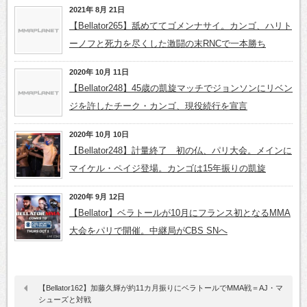
2021年 8月 21日
【Bellator265】舐めててゴメンナサイ。カンゴ、ハリト
ーノフと死力を尽くした激闘の末RNCで一本勝ち
2020年 10月 11日
【Bellator248】45歳の凱旋マッチでジョンソンにリベン
ジを許したチーク・カンゴ、現役続行を宣言
2020年 10月 10日
【Bellator248】計量終了 初の仏、パリ大会。メインに
マイケル・ペイジ登場。カンゴは15年振りの凱旋
2020年 9月 12日
【Bellator】ベラトールが10月にフランス初となるMMA
大会をパリで開催。中継局がCBS SNへ
【Bellator162】加藤久輝が約11カ月振りにベラトールでMMA戦＝AJ・マ
シューズと対戦