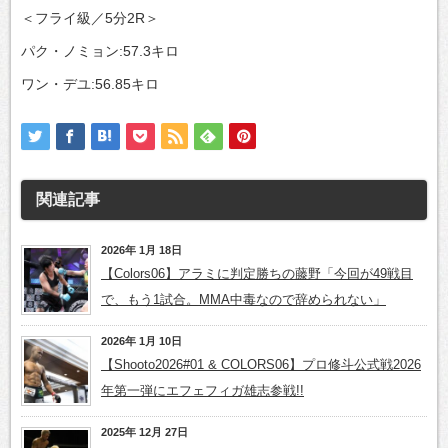
＜フライ級／5分2R＞
パク・ノミョン:57.3キロ
ワン・デユ:56.85キロ
関連記事
2026年 1月 18日
【Colors06】アラミに判定勝ちの藤野「今回が49戦目
で、もう1試合。MMA中毒なので辞められない」
2026年 1月 10日
【Shooto2026#01 & COLORS06】プロ修斗公式戦2026
年第一弾にエフェフィガ雄志参戦!!
2025年 12月 27日