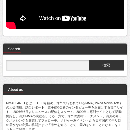
Search
About us
MMAPLANETとは..... UFCを始め、海外で行われているMMA( Mixed Martial Arts）
の大会情報、試合レポート、選手&関係者のインタビュー等をお届けする専門サイ
ト。 2007年6月よりニュースの配信をスタート。2009年に専門サイトとして活動
開始し、海外MMAの現在を伝える一方で、海外の柔術トーナメント、海外のキッ
クボクシングも厳選してフォロー中。メジャー系イベントから日本国内で余り目
の届かない良質の格闘技まで「海外を知ることで、国内を知ることになる」をモ
ットーに発信します。