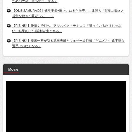
ための大会、最高の日にする」
【ONE SAMURAI02】修斗王者=田上こゆると激突、山北渓人「得意な動きと
得意な動きが繋がって――」
【RIZIN54】後藤丈治戦へ。アジスベク・テミロフ「狙っているわけじゃな
い。結果的にKO勝利が生まれる」
【RIZIN54】摩嶋一整が語る武田光司とフェザー級戦線「どんどん中途半端な
選手はいなくなる」
Movie