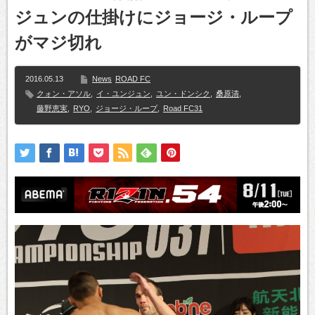
ジュンの仕掛けにジョージ・ループ
がマジ切れ
2016.05.13
News
ROAD FC
クォン・アソル
,
イ・ユンジュン
,
ユン・ドンシク
,
桑原清
,
藤野恵実
,
RYO
,
ジョージ・ループ
,
Road FC31