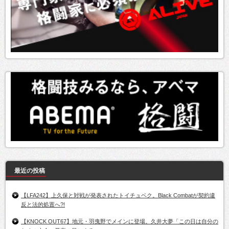
最近の投稿
【LFA242】上久保と対戦が発表されたトイチュベク。Black Combatが契約違
反と法的処置へ?!
【KNOCK OUT67】地元・羽曳野でメインに登場。久井大夢「この日は自分の