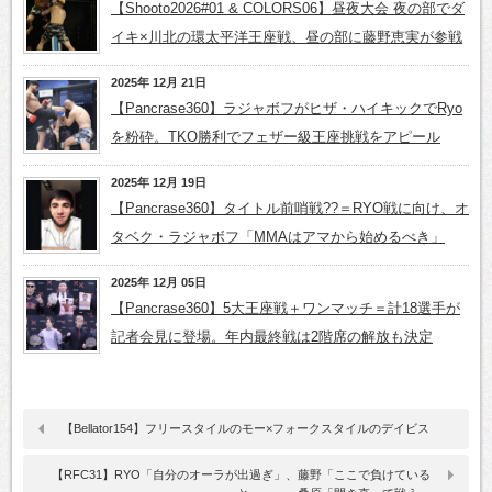
【Shooto2026#01 & COLORS06】昼夜大会 夜の部でダ
イキ×川北の環太平洋王座戦、昼の部に藤野恵実が参戦
2025年 12月 21日
【Pancrase360】ラジャボフがヒザ・ハイキックでRyo
を粉砕。TKO勝利でフェザー級王座挑戦をアピール
2025年 12月 19日
【Pancrase360】タイトル前哨戦??＝RYO戦に向け、オ
タベク・ラジャボフ「MMAはアマから始めるべき」
2025年 12月 05日
【Pancrase360】5大王座戦＋ワンマッチ＝計18選手が
記者会見に登場。年内最終戦は2階席の解放も決定
【Bellator154】フリースタイルのモー×フォークスタイルのデイビス
【RFC31】RYO「自分のオーラが出過ぎ」、藤野「ここで負けている