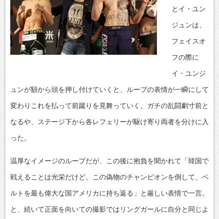
とイ・ユン
ジュンは、
フェイスオ
フの際に
イ・ユンジ
ュンが額から頭を押し付けていくと、ループの表情が一瞬にして
変わりこれを払って前蹴りを見舞っていく。ガチの乱闘劇寸前と
なるや、ステージ下から各レフェリーが駆け寄り両者を分けに入
った。
温厚なイメージのループだが、この後に抱負を聞かれて「韓国で
戦えることは光栄だけど、この偽物のチャンピオンを倒して、ベ
ルトを最も偉大な国アメリカに持ち返る」と厳しい表情で一言。
と、続いて正面を向いての撮影ではリングガールに自分と同じよ