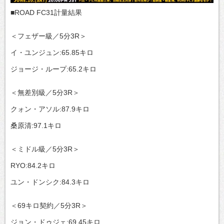
■ROAD FC31計量結果
＜フェザー級／5分3R＞
イ・ユンジュン:65.85キロ
ジョージ・ループ:65.2キロ
＜無差別級／5分3R＞
クォン・アソル:87.9キロ
桑原清:97.1キロ
＜ミドル級／5分3R＞
RYO:84.2キロ
ユン・ドンシク:84.3キロ
＜69キロ契約／5分3R＞
ジョン・ドゥジェ:69.45キロ