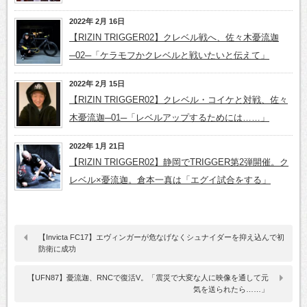
2022年 2月 16日
【RIZIN TRIGGER02】クレベル戦へ、佐々木憂流迦
─02─「ケラモフかクレベルと戦いたいと伝えて」
2022年 2月 15日
【RIZIN TRIGGER02】クレベル・コイケと対戦、佐々
木憂流迦─01─「レベルアップするためには……」
2022年 1月 21日
【RIZIN TRIGGER02】静岡でTRIGGER第2弾開催。ク
レベル×憂流迦。倉本一真は「エグイ試合をする」
【Invicta FC17】エヴィンガーが危なげなくシュナイダーを抑え込んで初
防衛に成功
【UFN87】憂流迦、RNCで復活V。「震災で大変な人に映像を通して元
気を送られたら……」