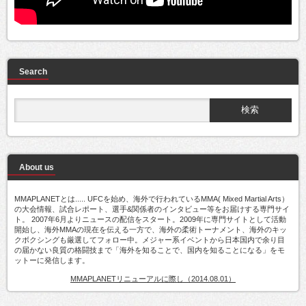
Search
About us
MMAPLANETとは..... UFCを始め、海外で行われているMMA( Mixed Martial Arts）
の大会情報、試合レポート、選手&関係者のインタビュー等をお届けする専門サイ
ト。 2007年6月よりニュースの配信をスタート。2009年に専門サイトとして活動
開始し、海外MMAの現在を伝える一方で、海外の柔術トーナメント、海外のキッ
クボクシングも厳選してフォロー中。メジャー系イベントから日本国内で余り目
の届かない良質の格闘技まで「海外を知ることで、国内を知ることになる」をモ
ットーに発信します。
MMAPLANETリニューアルに際し（2014.08.01）