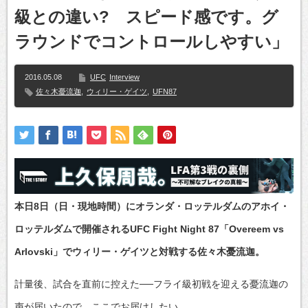
級との違い? スピード感です。グ
ラウンドでコントロールしやすい」
2016.05.08
UFC
Interview
佐々木憂流迦
,
ウィリー・ゲイツ
,
UFN87
本日8日（日・現地時間）にオランダ・ロッテルダムのアホイ・
ロッテルダムで開催されるUFC Fight Night 87「Overeem vs
Arlovski」でウィリー・ゲイツと対戦する佐々木憂流迦。
計量後、試合を直前に控えた──フライ級初戦を迎える憂流迦の
声が届いたので、ここでお届けしたい。