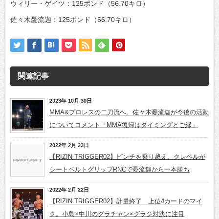
ウィリー・ゲイツ：125ポンド（56.70キロ）
佐々木憂流迦：125ポンド（56.70キロ）
関連記事
2023年 10月 30日
MMA&プロレスの二刀流へ。佐々木憂流迦が今後の活動
についてコメント「MMA復帰はタイミングとご縁」
2022年 2月 23日
【RIZIN TRIGGER02】ピンチを乗り越え、クレベルが
シートベルトグリップRNCで憂流迦から一本勝ち
2022年 2月 22日
【RIZIN TRIGGER02】計量終了 上位4カードのマイ
ク。小島×中川のグラチャン×グラジ対決に注目