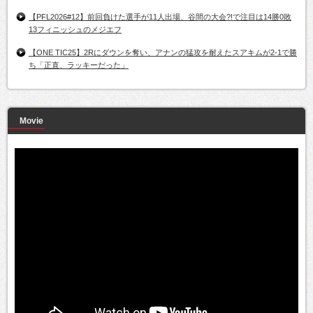
【PFL2026#12】前回負けた選手が11人出場、谷間の大会?!で注目は14勝0敗
13フィニッシュのメジエフ
【ONE TIC25】2Rにダウンを奪い、アナンの猛攻を耐えたスアキムが2-1で勝
ち「正直、ラッキーだった」
Movie