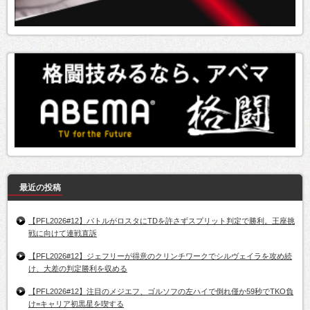
最近の投稿
【PFL2026#12】バトルがロスタにTDを許さずスプリット判定で勝利。王座挑
戦に向けて連戦直訴
【PFL2026#12】ジェフリーが得意のクリンチワークでシルヴェイラを攻め続
け、大差の判定勝利を収める
【PFL2026#12】注目のメジエフ、ゴルソフの左ハイで倒れ僅か59秒でTKO負
け=キャリア初黒星を喫する