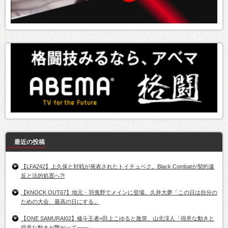
最近の投稿
【LFA242】上久保と対戦が発表されたトイチュベク。Black Combatが契約違
反と法的処置へ?!
【KNOCK OUT67】地元・羽曳野でメインに登場。久井大夢「この日は自分の
ための大会、最高の日にする」
【ONE SAMURAI02】修斗王者=田上こゆると激突、山北渓人「得意な動きと
得意な動きが繋がって――」