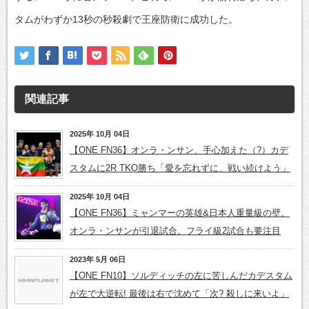
タムがわずか13秒の秒殺劇で王座防衛に成功した。
関連記事
2025年 10月 04日
【ONE FN36】オンラ・ンサン、手心加えた（?）カデ
スタムに2R TKO勝ち「愛を忘れずに、戦い続けよう」
2025年 10月 04日
【ONE FN36】ミャンマーの英雄&日本人重量級の壁。
オンラ・ンサンが引退試合。フライ級2試合も要注目
2023年 5月 06日
【ONE FN10】ソルディッチの左に苦しんだカデスタム
が左で大逆転! 最後は右で沈めて「次? 殺しに来いよ」