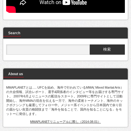
Search
About us
MMAPLANETとは..... UFCを始め、海外で行われているMMA( Mixed Martial Arts）
の大会情報、試合レポート、選手&関係者のインタビュー等をお届けする専門サイ
ト。 2007年6月よりニュースの配信をスタート。2009年に専門サイトとして活動
開始し、海外MMAの現在を伝える一方で、海外の柔術トーナメント、海外のキッ
クボクシングも厳選してフォロー中。メジャー系イベントから日本国内で余り目
の届かない良質の格闘技まで「海外を知ることで、国内を知ることになる」をモ
ットーに発信します。
MMAPLANETリニューアルに際し（2014.08.01）