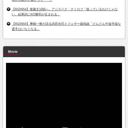
【RIZIN54】後藤丈治戦へ。アジスベク・テミロフ「狙っているわけじゃな
い。結果的にKO勝利が生まれる」
【RIZIN54】摩嶋一整が語る武田光司とフェザー級戦線「どんどん中途半端な
選手はいなくなる」
Movie