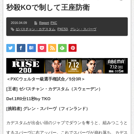
秒殺KOで制して王座防衛
2016.04.09
Report
PXC
ゼバスチャン・カデスタム
,
PXC53
,
グレン・スパーヴ
＜PXCウェルター級選手権試合／5分3R＞
[王者] ゼバスチャン・カデスタム（スウェーデン）
Def.1R0分11秒by TKO
[挑戦者] グレン・スパーヴ（フィンランド）
カデスタムが出会い頭のジャブでダウンを奪うと、組みつこうと
するスパーヴに右アッパー。これでスパーヴが崩れ落ち、カデス