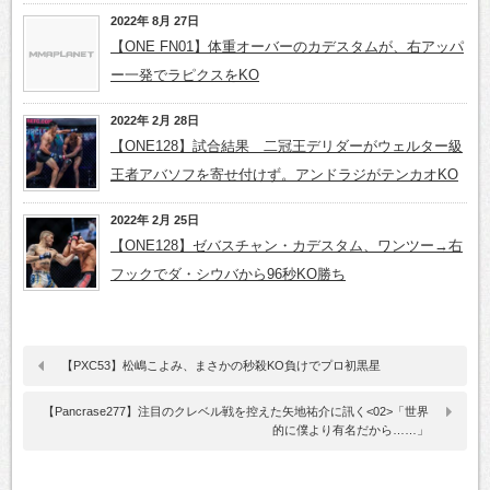
2022年 8月 27日
【ONE FN01】体重オーバーのカデスタムが、右アッパ
ー一発でラピクスをKO
2022年 2月 28日
【ONE128】試合結果 二冠王デリダーがウェルター級
王者アバソフを寄せ付けず。アンドラジがテンカオKO
2022年 2月 25日
【ONE128】ゼバスチャン・カデスタム、ワンツー→右
フックでダ・シウバから96秒KO勝ち
【PXC53】松嶋こよみ、まさかの秒殺KO負けでプロ初黒星
【Pancrase277】注目のクレベル戦を控えた矢地祐介に訊く<02>「世界
的に僕より有名だから……」