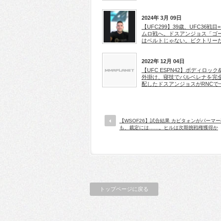
2024年 3月 09日
【UFC299】39歳、UFC36戦目
ムロ戦へ。ドスアンジョス「ゴ
はベルトじゃない。ビクトリー
2022年 12月 04日
【UFC ESPN42】ボディロック
外掛け、寝技でバルベレナを完
配したドスアンジョスがRNCで
【WSOF26】試合結果 カピタォンがパーマ
も、裁定には……。ヒルは次期挑戦権獲得か
トップページに戻る