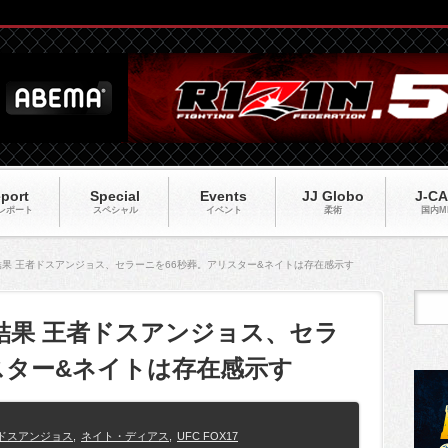
port
Special
Events
JJ Globo
J-C
レポート
スペシャル
イベント
柔術
国内M
試合結果 王者ドスアンジョス、セラーニを66秒葬。アリスター&ネイトは存在感示す
試合結果 王者ドスアンジョス、セラ
スター&ネイトは存在感示す
ドスアンジョス
,
ネイト・ディアス
,
UFC FOX17