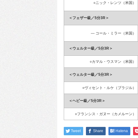
○ニック・レンツ（米国）
＜フェザー級／5分3R＞
― コール・ミラー（米国）
＜ウェルター級／5分3R＞
○カマル・ウスマン（米国）
＜ウェルター級／5分3R＞
○ヴィセント・ルケ（ブラジル）
＜ヘビー級／5分3R＞
○フランシス・ガヌー（カメルーン）
Tweet
Share
Hatena