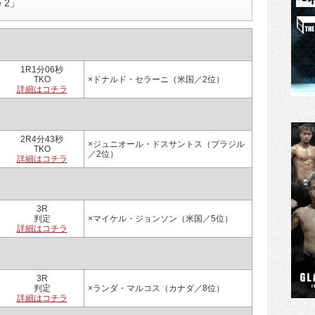
e 2」
＞
1R1分06秒
TKO
×ドナルド・セラーニ（米国／2位）
詳細はコチラ
2R4分43秒
×ジュニオール・ドスサントス（ブラジル
TKO
／2位）
詳細はコチラ
3R
判定
×マイケル・ジョンソン（米国／5位）
詳細はコチラ
3R
判定
×ランダ・マルコス（カナダ／8位）
詳細はコチラ