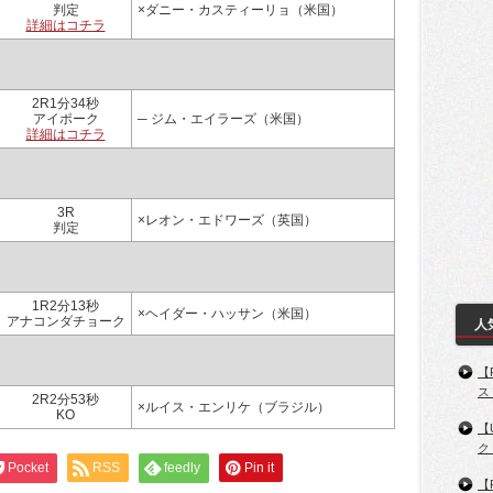
判定
×ダニー・カスティーリョ（米国）
詳細はコチラ
2R1分34秒
アイポーク
─ ジム・エイラーズ（米国）
詳細はコチラ
3R
×レオン・エドワーズ（英国）
判定
1R2分13秒
×ヘイダー・ハッサン（米国）
アナコンダチョーク
人
【
ス
2R2分53秒
×ルイス・エンリケ（ブラジル）
KO
【
ク
Pocket
RSS
feedly
Pin it
【