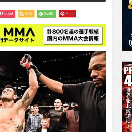
Pocket
RSS
feedly
Pin it