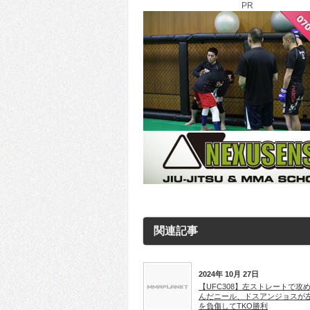
PR
関連記事
2024年 10月 27日
【UFC308】左ストレートで攻
んだニール、ドスアンジョスが
を負傷してTKO勝利