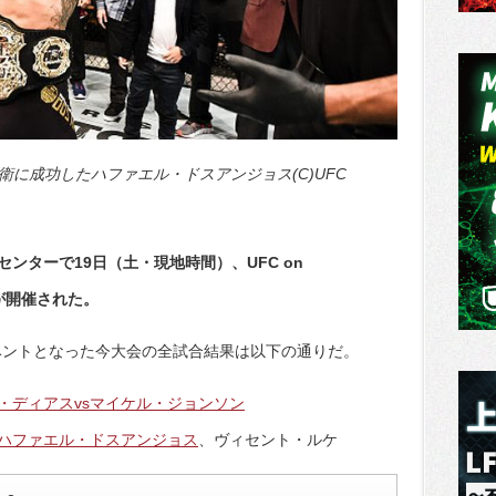
衛に成功したハファエル・ドスアンジョス(C)UFC
ンターで19日（土・現地時間）、UFC on
 2」が開催された。
イベントとなった今大会の全試合結果は以下の通りだ。
・ディアスvsマイケル・ジョンソン
ハファエル・ドスアンジョス
、ヴィセント・ルケ