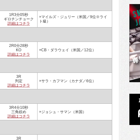
1R3分05秒
×マイルズ・ジュリー（米国／9位※ライ
ギロチンチョーク
ト級）
詳細はコチラ
2R0分28秒
KO
×CB・ダラウェイ（米国／12位）
詳細はコチラ
3R
判定
×サラ・カフマン（カナダ／6位）
詳細はコチラ
3R4分10秒
三角絞め
×ジョシュ・サマン（米国）
詳細はコチラ
3R