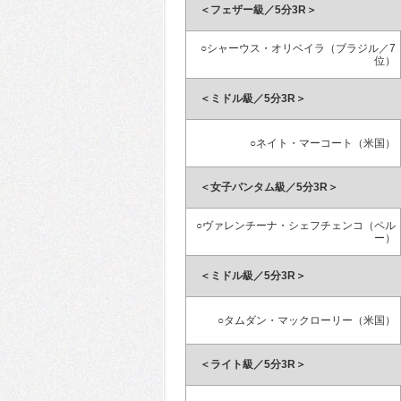
＜フェザー級／5分3R＞
○シャーウス・オリベイラ（ブラジル／7
位）
＜ミドル級／5分3R＞
○ネイト・マーコート（米国）
＜女子バンタム級／5分3R＞
○ヴァレンチーナ・シェフチェンコ（ペル
ー）
＜ミドル級／5分3R＞
○タムダン・マックローリー（米国）
＜ライト級／5分3R＞