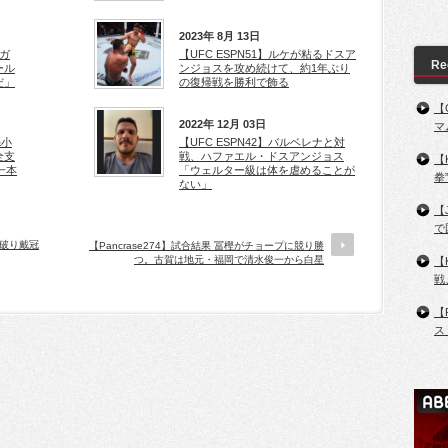
2023年 8月 13日
=ガ
【UFC ESPN51】ルケが粘るドスア
Re
ール
ンジョスを攻め続けて、約1年ぶり
だ」
の復帰戦を勝利で飾る
【
2022年 12月 03日
マ
&小
【UFC ESPN42】バルベレナと対
全支
戦、ハファエル・ドスアンジョス
【
一本
「ウェルター級は体を虐めることが
拳
ない」
【
で
ー破り戴冠
【Pancrase274】試合結果 冨樫がチョープに競り勝
つ。古賀は地元・福岡で清水俊一から白星
【
戦
【
ス