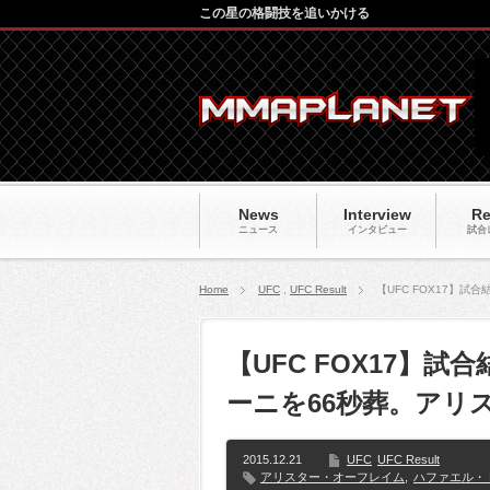
この星の格闘技を追いかける
News
Interview
Re
ニュース
インタビュー
試合
Home
UFC
,
UFC Result
【UFC FOX17】
【UFC FOX17】
ーニを66秒葬。アリ
2015.12.21
UFC
UFC Result
アリスター・オーフレイム
,
ハファエル・