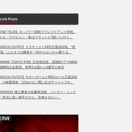
cent Posts
ONE TIC25】キックT一回戦でグレゴリアンと対戦、
ムカ・ウスビャン「私はマラットと“闘い”に行く」
KNOCK OUT67】スラサックとRED王座決定戦、“狂
”迅「ムエタイの練習を一切やらないから勝てる」
JMMAF TOKYO IFM】日本強化策。画期的=アマMMA
国際戦大会実現。世界5カ国から9選手が来日
KNOCK OUT67】サネーガームとREDルール王座決定
、小林愛理奈「試合がない間に左ボディジャブを」
RIZIN54】捲土重来の佐藤将光戦、パッチー・ミック
「本当に良い相手だから、失神させたい」