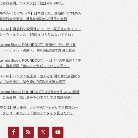
に対戦表明。ウスマンは「彼はYouTuber」
JMMAF TOKYO IFM】日本強化策。画期的=アマMMA
国際戦大会実現。世界5カ国から9選手が来日
PFC41】再起戦で吹田琢とフェザー級王座を争うジェ
ク・ウィルキンス「5R戦うつもりはないですね」
Lemino Shooto POUNDOUT】齋藤が中島に競り勝
、トーナメント決勝へ。10/19後楽園で野瀬と激突
Lemino Shooto POUNDOUT】一回り下の中島陸とT準
勝。齋藤奨司「僕の方が警戒していると思う」
PFC41】バンタム級王者・森永が初回で西に肩固めを
めて防衛成功。試合後にRIZIN再出撃を宣言
Lemino Shooto POUNDOUT】約1年4カ月ぶりの復帰
、岩倉優輝「強い選手を倒すことで達成感が湧く」
PFC41】捲土重来、北のMMAでキャリア再構築の一
。クリス・キルシュ「僕のムエタイを見せたい」