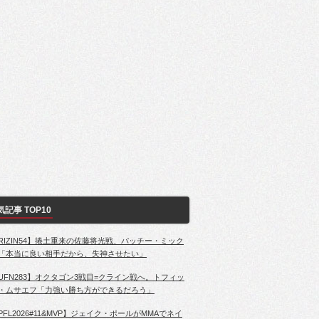
気記事 TOP10
RIZIN54】捲土重来の佐藤将光戦、パッチー・ミック
「本当に良い相手だから、失神させたい」
UFN283】オクタゴン3戦目=クライン戦へ。トフィッ
・ムサエフ「力強い勝ち方ができるだろう」
PFL2026#11&MVP】ジェイク・ポールがMMAでネイ