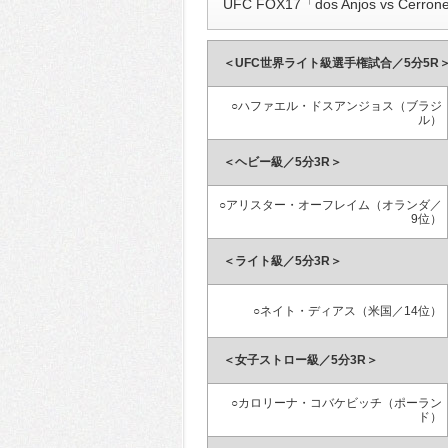
UFC FOX17「dos Anjos vs Cerron
＜UFC世界ライト級選手権試合／5分5R
○ハファエル・ドスアンジョス（ブラジ
ル）
＜ヘビー級／5分3R＞
○アリスター・オーフレイム（オランダ／
9位）
＜ライト級／5分3R＞
○ネイト・ディアス（米国／14位）
＜女子ストロー級／5分3R＞
○カロリーナ・コバケビッチ（ポーラン
ド）