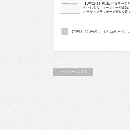
【UFN241】初回にペダラーダ
かされるも、マーフィーが終始
ボーサをフラつかせて無敗を貫
【TUF22】30-26が2人。ダナムがローゾン
トップページに戻る