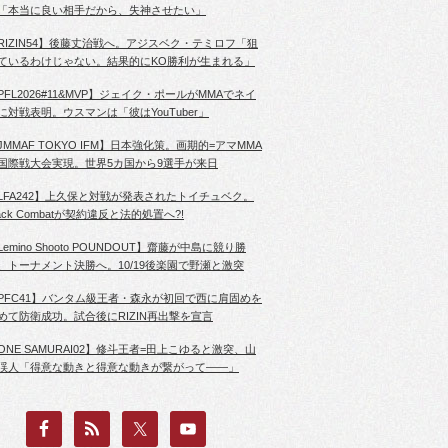
「本当に良い相手だから、失神させたい」
RIZIN54】後藤丈治戦へ。アジスベク・テミロフ「狙
ているわけじゃない。結果的にKO勝利が生まれる」
PFL2026#11&MVP】ジェイク・ポールがMMAでネイ
に対戦表明。ウスマンは「彼はYouTuber」
JMMAF TOKYO IFM】日本強化策。画期的=アマMMA
国際戦大会実現。世界5カ国から9選手が来日
LFA242】上久保と対戦が発表されたトイチュベク。
lack Combatが契約違反と法的処置へ?!
Lemino Shooto POUNDOUT】齋藤が中島に競り勝
、トーナメント決勝へ。10/19後楽園で野瀬と激突
PFC41】バンタム級王者・森永が初回で西に肩固めを
めて防衛成功。試合後にRIZIN再出撃を宣言
ONE SAMURAI02】修斗王者=田上こゆると激突、山
渓人「得意な動きと得意な動きが繋がって――」