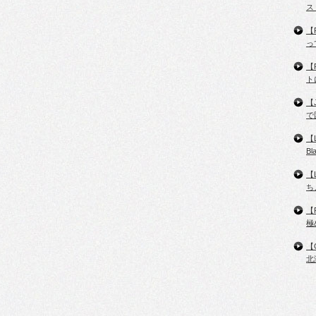
ス
【
っ
【
ト
【
で
【
B
【
ち
【
極
【
北