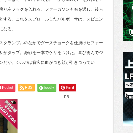
戻り左フックを入れる。ファーガソンも右を返し、後ろ
とする。これをスプロールしたバルボーサは、スピニン
になる。
スクランブルのなかでダースチョークを仕掛けたファー
サがタップ。激戦を一本でケリをつけた。喜び勇んでジ
ンだが、シルバは背広に血がつき顔が引きつってい
Pocket
RSS
feedly
Pin it
PR