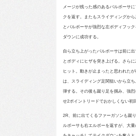
メージが残った感のあるバルボーサに
クを返す。またもスライディングから
とバルボーサが強烈な左ボディフック
ダウンに成功する。
自ら立ち上がったバルボーサは前に出
とボディにヒザを突き上げる。さらに
ヒット。動きが止まったと思われたが
は、スライディング足関狙いから立ち
弾する。その後も蹴り足を掴み、強烈
せ2ポイントリードでおかしくない初
2R、前に出てくるファーガソンも蹴
ルボーサも右エルボーを返すが、大量
をキャッチしてテイクダウンを奪うと