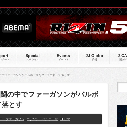
port
Special
Events
JJ Globo
J-C
レポート
スペシャル
イベント
柔術
国内M
の中でファーガソンがバルボーサをダースで切って落とす
の激闘の中でファーガソンがバルボ
て落とす
ー・ファーガソン
,
エジソン・バルボーサ
,
TUF22