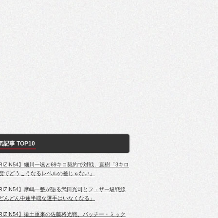
気記事 TOP10
RIZIN54】細川一颯と69キロ契約で対戦、直樹「3キロ
度でどうこうなるレベルの差じゃない」
RIZIN54】摩嶋一整が語る武田光司とフェザー級戦線
どんどん中途半端な選手はいなくなる」
RIZIN54】捲土重来の佐藤将光戦、パッチー・ミック