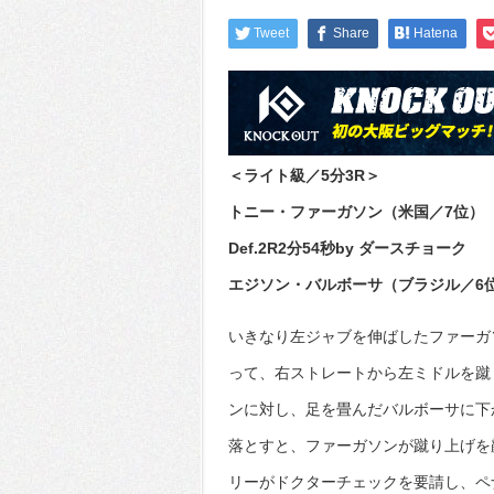
Tweet
Share
Hatena
＜ライト級／5分3R＞
トニー・ファーガソン（米国／7位）
Def.2R2分54秒by ダースチョーク
エジソン・バルボーサ（ブラジル／6
いきなり左ジャブを伸ばしたファーガ
って、右ストレートから左ミドルを蹴
ンに対し、足を畳んだバルボーサに下
落とすと、ファーガソンが蹴り上げを
リーがドクターチェックを要請し、ペ