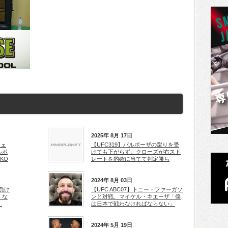
2025年 8月 17日
ジェ
【UFC319】バルボーザの蹴りを受
ルボ
けても下がらず。クローズが右スト
KO
レートを的確に当てて判定勝ち
2024年 8月 03日
本負け
【UFC ABC07】トニー・ファーガソ
くな
ンと対戦、マイケル・キエーザ「僕
」
は日本で戦わなければならない」
2024年 5月 19日