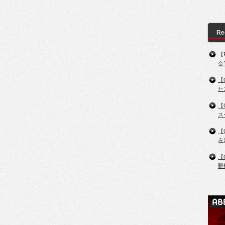
Re
【
会
【
た
【
ス
【
左
【
野