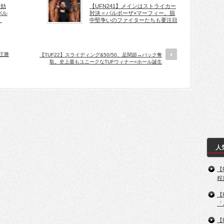
を効
【UFN241】メインはストライカー
バル
対決＝バルボーザ×マーフィー。脱
く
中堅争いのファイターたちも要注目
に圧勝
【TUF22】スライディング&50/50、足関節→バック奪
取。史上最もユニークなTUFウィナー=ホール誕生
人
【
程
【
「
【