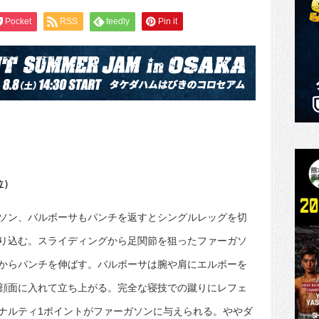
Pocket
RSS
feedly
Pin it
位）
ソン、バルボーサもパンチを返すとシングルレッグを切
り込む。スライディングから足関節を狙ったファーガソ
からパンチを伸ばす。バルボーサは腕や肩にエルボーを
顔面に入れて立ち上がる。完全な寝技での蹴りにレフェ
ナルティ1ポイントがファーガソンに与えられる。ややダ