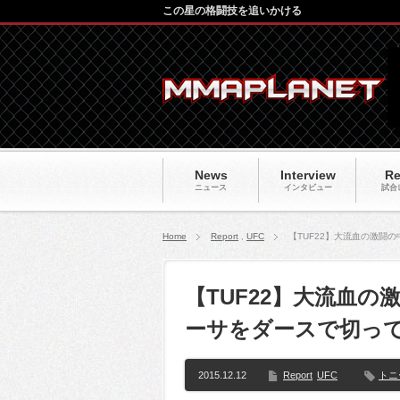
この星の格闘技を追いかける
News
Interview
Re
ニュース
インタビュー
試合
Home
Report
,
UFC
【TUF22】大流血の激闘
【TUF22】大流血
ーサをダースで切っ
2015.12.12
Report
UFC
トニ