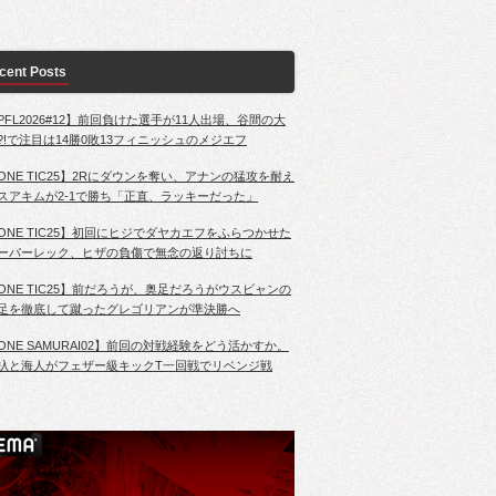
cent Posts
PFL2026#12】前回負けた選手が11人出場、谷間の大
?!で注目は14勝0敗13フィニッシュのメジエフ
ONE TIC25】2Rにダウンを奪い、アナンの猛攻を耐え
スアキムが2-1で勝ち「正直、ラッキーだった」
ONE TIC25】初回にヒジでダヤカエフをふらつかせた
ーパーレック、ヒザの負傷で無念の返り討ちに
ONE TIC25】前だろうが、奥足だろうがウスビャンの
足を徹底して蹴ったグレゴリアンが準決勝へ
ONE SAMURAI02】前回の対戦経験をどう活かすか。
杁と海人がフェザー級キックT一回戦でリベンジ戦