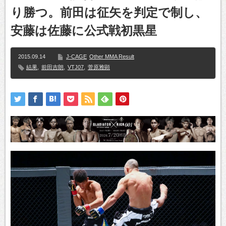
り勝つ。前田は征矢を判定で制し、
安藤は佐藤に公式戦初黒星
2015.09.14
J-CAGE
Other MMA Result
結果
,
前田吉朗
,
VTJ07
,
菅原雅顕