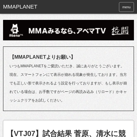
menu
【MMAPLANETよりお願い】
いつもMMAPLANETをご愛読いただき、誠にありがとうございます。
現在、スマートフォンにて表示が崩れる現象が発生しております。当方
でも正しい形で表示されるよう設定を行っておりますが、もし表示が崩
れている場合は、お手数ですがページの再読み込み（リロード）かキャ
ッシュクリアをお試しください。
【VTJ07】試合結果 菅原、清水に競