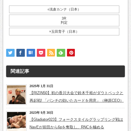
○浅倉カンナ（日本）
3R
判定
×玉田育子（日本）
関連記事
2025年 1月 31日
【RIZIN50】初の香川大会で鈴木千裕がダウトベックと
再起戦! 「パンチの効いたカードを用意」（榊原CEO）
2023年 9月 30日
【Gladiator023】フォークスタイルグラップリング戦は
NavEが前田から6pを奪取し、RNCを極める