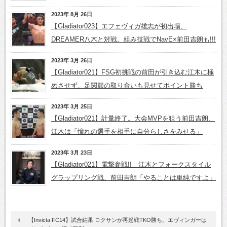
2023年 8月 26日
【Gladiator023】エフェヴィガ雄志が初出場、
DREAMER八木と対戦。組み技戦でNavE×前田吉朗も!!!
2023年 3月 26日
【Gladiator021】FSG初挑戦の前田が引き込む江木に極
めさせず、足関節の取り合いも見せてポイント勝ち
2023年 3月 25日
【Gladiator021】計量終了。大会MVPを狙う前田吉朗、
江木は「憧れの選手を相手に自分らしさをみせる」
2023年 3月 23日
【Gladiator021】電撃参戦!! 江木とフォークスタイル
グラップリング戦、前田吉朗「やることは単純ですよ」
【Invicta FC14】試合結果 ロクサンが再起戦TKO勝ち。エヴィンガーは