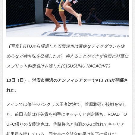
【写真】RTUから帰還した安藤達也は豪快なテイクダウンを決
めるなど持ち味を発揮したが、抑えることができず佐藤の打撃に
スプリット判定負けを喫した(C)SUSUMU NAGAO/VTJ
13日（日）、浦安市舞浜のアンフィシアターでVTJ 7thが開催さ
れた。
メインでは修斗×パンクラス王者対決で、菅原雅顕が接戦を制し
た。前田吉朗は征矢貴を相手にキッチリと判定勝ち。ROAD TO
UFC帰りの安藤達也は、佐藤将光と熱戦の末に敗れてキャリア
初黒星を喫している。同大会の全試合結果は以下の通りだ。