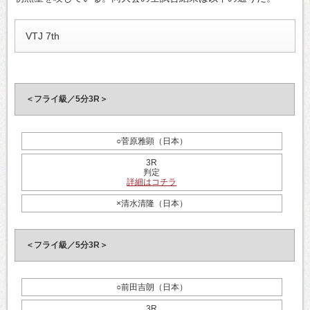
VTJ 7th
＜フライ級／5分3R＞
○菅原雅顕（日本）
3R
判定
詳細はコチラ
×清水清隆（日本）
＜フライ級／5分3R＞
○前田吉朗（日本）
3R