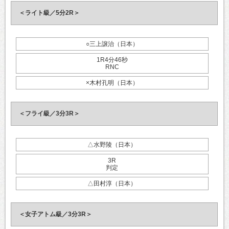
＜ライト級／5分2R＞
○三上譲治（日本）
1R4分46秒
RNC
×木村孔明（日本）
＜フライ級／3分3R＞
△水野陵（日本）
3R
判定
△田村淳（日本）
＜女子アトム級／3分3R＞