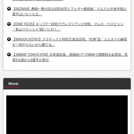
【RIZIN54】摩嶋一整が語る武田光司とフェザー級戦線「どんどん中途半端な
選手はいなくなる」
【ONE TIC25】キックT一回戦でグレゴリアンと対戦、マムカ・ウスビャン
「私はマラットと“闘い”に行く」
【KNOCK OUT67】スラサックとRED王座決定戦、“狂拳”迅「ムエタイの練習
を一切やらないから勝てる」
【JMMAF TOKYO IFM】日本強化策。画期的=アマMMAで国際戦大会実現。世
界5カ国から9選手が来日
Movie