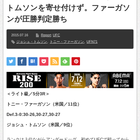
トムソンを寄せ付けず。ファーガソ
ンが圧勝判定勝ち
2015.07.16
Report
UFC
ジョシュ・トムソン
,
トニー・ファーガソン
,
UFN71
＜ライト級／5分3R＞
トニー・ファーガソン（米国／11位）
Def.3-0:30-26,30-27,30-27
ジョシュ・トムソン（米国／9位）
ランクは上位ながらアンダードッグ、初めてUFCで戦ってから