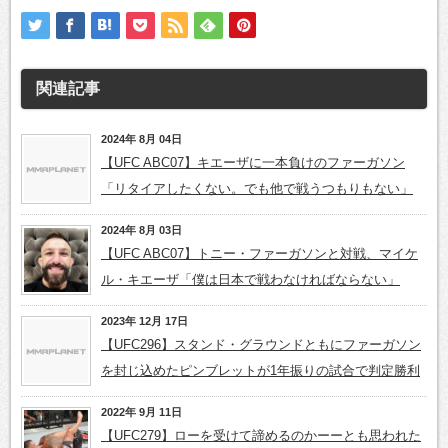
関連記事
2024年 8月 04日
【UFC ABC07】キエーザに一本負けのファーガソン
「リタイアしたくない。でも他で戦うつもりもない」
2024年 8月 03日
【UFC ABC07】トニー・ファーガソンと対戦、マイケ
ル・キエーザ「僕は日本で戦わなければならない」
2023年 12月 17日
【UFC296】スタンド・グラウンドともにファーガソン
を封じ込めたピンブレットが1年振りの試合で判定勝利
2022年 9月 11日
【UFC279】ローを受けて諦めるのかーーとも思われた