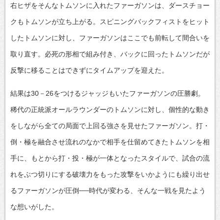
右ヒザをそんなトムソンに入れたファーガソンは、ダースチョー
クもトムソンが立ち上がる。スピニングバックフィストをヒット
したトムソンに対し、ファーガソンはここでも前転して間合いを
取り直す。必死の形相で組み付き、バックに回ったトムソンだが
反撃に移ることはできずにタイムアップを迎えた。
結果は30－26をつけるジャッジもいたファーガソンの圧勝劇。
稀代の正統派オールラウンダーのトムソンに対し、個性的な動き
をしながら全ての局面で上回る強さを見せたファーガソン。打・
倒・極を融合させ流れのなかで相手を仕留めてきたトムソンを相
手に、もとから打・投・極が一体となったスタイルで、試合の流
れをぶつ切りにする破壊力をもった攻撃をいかようにも繰り出せ
るファーガソンが圧倒──時代が変わる、そんな一戦を見たよう
な想いがした。