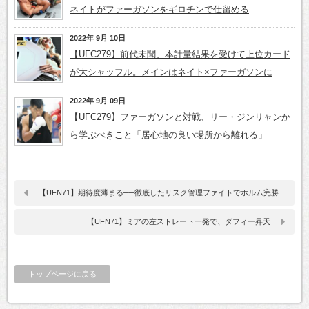
ネイトがファーガソンをギロチンで仕留める
2022年 9月 10日
【UFC279】前代未聞、本計量結果を受けて上位カード
が大シャッフル。メインはネイト×ファーガソンに
2022年 9月 09日
【UFC279】ファーガソンと対戦、リー・ジンリャンか
ら学ぶべきこと「居心地の良い場所から離れる」
【UFN71】期待度薄まる──徹底したリスク管理ファイトでホルム完勝
【UFN71】ミアの左ストレート一発で、ダフィー昇天
トップページに戻る