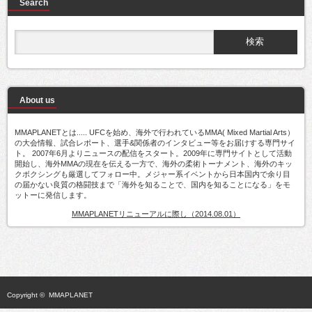
Search
About us
MMAPLANETとは..... UFCを始め、海外で行われているMMA( Mixed Martial Arts）
の大会情報、試合レポート、選手&関係者のインタビュー等をお届けする専門サイ
ト。 2007年6月よりニュースの配信をスタート。2009年に専門サイトとして活動
開始し、海外MMAの現在を伝える一方で、海外の柔術トーナメント、海外のキッ
クボクシングも厳選してフォロー中。メジャー系イベントから日本国内で余り目
の届かない良質の格闘技まで「海外を知ることで、国内を知ることになる」をモ
ットーに発信します。
MMAPLANETリニューアルに際し（2014.08.01）
Copyright ©
MMAPLANET