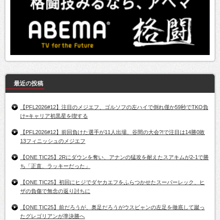
最近の投稿
【PFL2026#12】注目のメジエフ、ゴルソフの左ハイで倒れ僅か59秒でTKO負
け=キャリア初黒星を喫する
【PFL2026#12】前回負けた選手が11人出場、谷間の大会?!で注目は14勝0敗
13フィニッシュのメジエフ
【ONE TIC25】2Rにダウンを奪い、アナンの猛攻を耐えたスアキムが2-1で勝
ち「正直、ラッキーだった」
【ONE TIC25】初回にヒジでダヤカエフをふらつかせたスーパーレック、ヒ
ザの負傷で無念の返り討ちに
【ONE TIC25】前だろうが、奥足だろうがウスビャンの左足を徹底して蹴っ
たグレゴリアンが準決勝へ