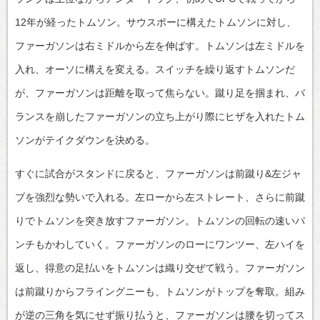
12年が経ったトムソン。サウスポーに構えたトムソンに対し、
ファーガソンは右ミドルから左を伸ばす。トムソンは左ミドルを
入れ、オーソに構えを変える。スイッチを繰り返すトムソンだ
が、ファーガソンは距離を取って焦らない。蹴り足を掴まれ、バ
ランスを崩したファーガソンの立ち上がり際にヒザを入れたトム
ソンがテイクダウンを決める。
すぐに試合がスタンドに戻ると、ファーガソンは前蹴り&左ジャ
ブを強烈な勢いで入れる。左ローから左ストレート、さらに前蹴
りでトムソンを突き放すファーガソン。トムソンの回転の速いパ
ンチもかわしていく。ファーガソンのローにワンツー、左ハイを
返し、得意の足払いをトムソンは織り交ぜて戦う。ファーガソン
は前蹴りからフライングニーも、トムソンがトップを奪取。組み
が逆の三角を気にせず振り払うと、ファーガソンは腰を切ってス