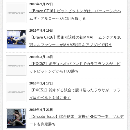
2018年 9月 22日
【Brave CF16】ピットピットンゲは、バーレーンのハ
ムザ・アルコーヘジに組み負ける
2018年 9月 19日
【Brave CF16】柔術引退後の初MMA!! ムンジアル10
冠マルファシーニがMMA3戦目をアブダビで戦う
2016年 3月 18日
【PXC52】ボディへのパウンドでカラフランスが、ピ
ットピットンゲからTKO勝ち
2016年 1月 17日
【PXC51】雑すぎる試合で競り勝ったラウサが、フラ
イ級のベルトを腰に巻く
2015年 6月 21日
【Shooto Torao】試合結果 富樫がRNCで一本、ソムデ
ートも判定勝ち