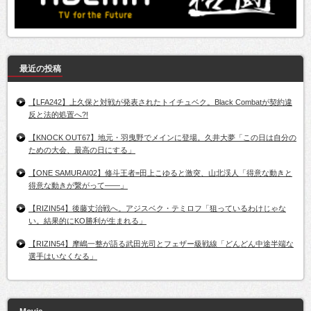
最近の投稿
【LFA242】上久保と対戦が発表されたトイチュベク。Black Combatが契約違
反と法的処置へ?!
【KNOCK OUT67】地元・羽曳野でメインに登場。久井大夢「この日は自分の
ための大会、最高の日にする」
【ONE SAMURAI02】修斗王者=田上こゆると激突、山北渓人「得意な動きと
得意な動きが繋がって――」
【RIZIN54】後藤丈治戦へ。アジスベク・テミロフ「狙っているわけじゃな
い。結果的にKO勝利が生まれる」
【RIZIN54】摩嶋一整が語る武田光司とフェザー級戦線「どんどん中途半端な
選手はいなくなる」