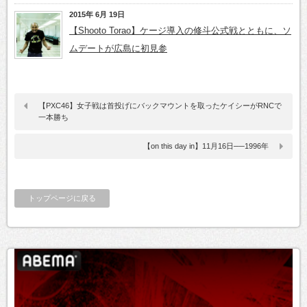
2015年 6月 19日
【Shooto Torao】ケージ導入の修斗公式戦とともに、ソ
ムデートが広島に初見参
【PXC46】女子戦は首投げにバックマウントを取ったケイシーがRNCで
一本勝ち
【on this day in】11月16日──1996年
トップページに戻る