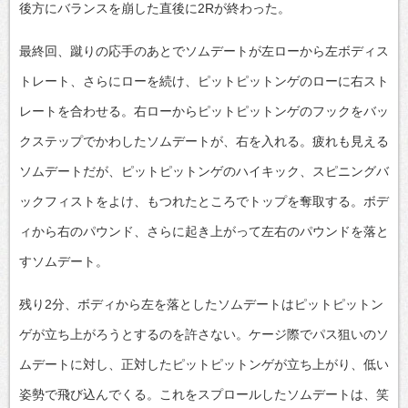
後方にバランスを崩した直後に2Rが終わった。
最終回、蹴りの応手のあとでソムデートが左ローから左ボディス
トレート、さらにローを続け、ピットピットンゲのローに右スト
レートを合わせる。右ローからピットピットンゲのフックをバッ
クステップでかわしたソムデートが、右を入れる。疲れも見える
ソムデートだが、ピットピットンゲのハイキック、スピニングバ
ックフィストをよけ、もつれたところでトップを奪取する。ボデ
ィから右のパウンド、さらに起き上がって左右のパウンドを落と
すソムデート。
残り2分、ボディから左を落としたソムデートはピットピットン
ゲが立ち上がろうとするのを許さない。ケージ際でパス狙いのソ
ムデートに対し、正対したピットピットンゲが立ち上がり、低い
姿勢で飛び込んでくる。これをスプロールしたソムデートは、笑