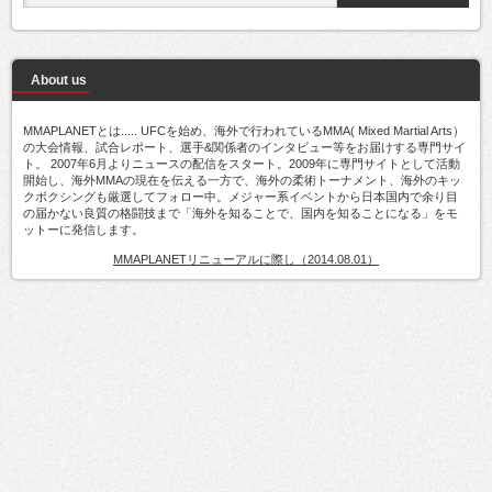
About us
MMAPLANETとは..... UFCを始め、海外で行われているMMA( Mixed Martial Arts）
の大会情報、試合レポート、選手&関係者のインタビュー等をお届けする専門サイ
ト。 2007年6月よりニュースの配信をスタート。2009年に専門サイトとして活動
開始し、海外MMAの現在を伝える一方で、海外の柔術トーナメント、海外のキッ
クボクシングも厳選してフォロー中。メジャー系イベントから日本国内で余り目
の届かない良質の格闘技まで「海外を知ることで、国内を知ることになる」をモ
ットーに発信します。
MMAPLANETリニューアルに際し（2014.08.01）