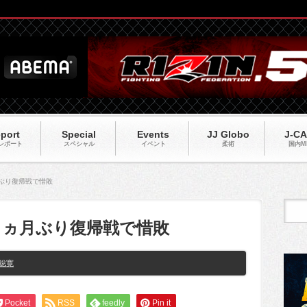
port
Special
Events
JJ Globo
J-C
レポート
スペシャル
イベント
柔術
国内M
月ぶり復帰戦で惜敗
１１ヵ月ぶり復帰戦で惜敗
聡寛
Pocket
RSS
feedly
Pin it