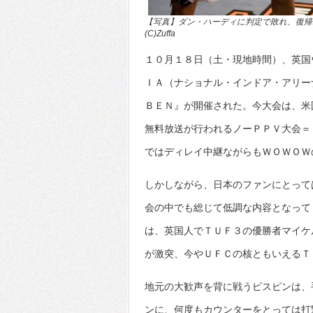
【写真】ダン・ハーディに判定で敗れ、復帰
(C)Zuffa
１０月１８日（土・現地時間）、英国
ＩＡ（ナショナル・インドア・アリー
ＢＥＮ』が開催された。今大会は、米
無料放送が行われるノーＰＰＶ大会＝
ではディレイ中継ながらもＷＯＷＯＷ
しかしながら、日本のファンにとって
会の中でも総じて低調な内容となって
は、英国人でＴＵＦ３の優勝者マイケ
が激突、今やＵＦＣの核ともいえるＴ
地元の大歓声を背に戦うピスピンは、
ンに、何度もカウンターをとっては打