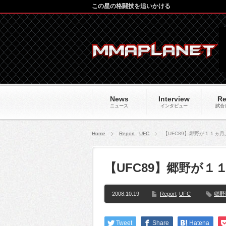
この星の格闘技を追いかける
News
Interview
Re
ニュース
インタビュー
試合
Home
Report
,
UFC
【UFC89】郷野が１１ヵ
【UFC89】郷野が
2008.10.19
Report
UFC
郷野
Tweet
Share
Hatena