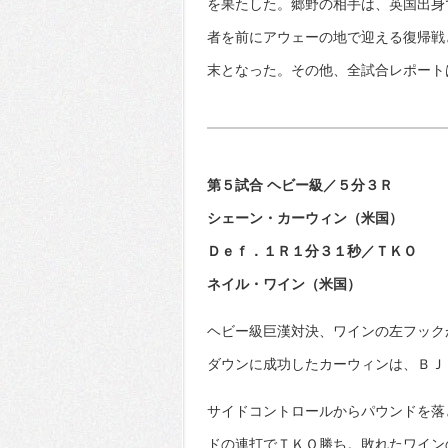
を果たした。郷野の相手は、英国出身
者を前にアウェーの地で迎える復帰戦
末となった。その他、全試合レポート
第５試合 ヘビー級／５分３Ｒ
シェーン・カーウィン（米国）
Ｄｅｆ．１Ｒ１分３１秒／ＴＫＯ
ネイル・ワイン（米国）
ヘビー級巨漢対決、ワインの左フック
ダウンに成功したカーウィンは、ＢＪ
サイドコントロールからパウンドを落
ドの連打でＴＫＯ勝ち。敗れたワイン