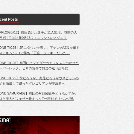
cent Posts
PFL2026#12】前回負けた選手が11人出場、谷間の大
?!で注目は14勝0敗13フィニッシュのメジエフ
ONE TIC25】2Rにダウンを奪い、アナンの猛攻を耐え
スアキムが2-1で勝ち「正直、ラッキーだった」
ONE TIC25】初回にヒジでダヤカエフをふらつかせた
ーパーレック、ヒザの負傷で無念の返り討ちに
ONE TIC25】前だろうが、奥足だろうがウスビャンの
足を徹底して蹴ったグレゴリアンが準決勝へ
ONE SAMURAI02】前回の対戦経験をどう活かすか。
杁と海人がフェザー級キックT一回戦でリベンジ戦