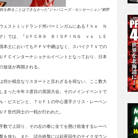
戦を飾ることはできなかった“ジャパニーズ・センセーション”郷野
ウェストミッドランド州バーミンガムにあるＴｈｅ Ｎ
ナ）では、『ＵＦＣ８９ ＢＩＳＰＩＮＧ ｖｓ ＬＥ
国本土においてもＰＰＶ中継はなく、スパイクＴＶでの
ＵＦＣインターナショナルイベントとなっており、日本
の放送が再開される。
は些か残念なリスタートと言わざるを得ない、ここ数大
しまった今年３度目の英国大会。そのメインイベントで
ル・ビスピンと、ＴＵＦ１の中心選手クリス・レーベン
ＵＦ世代同士の一戦が行われた。
手数で上回り、その左の拳に全てを懸け前進するレーベ
撃を放ち、また、試合終盤には起死回生のテイクダウン