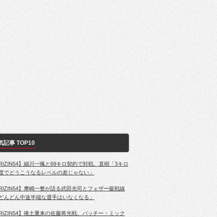
気記事 TOP10
RIZIN54】細川一颯と69キロ契約で対戦、直樹「3キロ
度でどうこうなるレベルの差じゃない」
RIZIN54】摩嶋一整が語る武田光司とフェザー級戦線
どんどん中途半端な選手はいなくなる」
RIZIN54】捲土重来の佐藤将光戦、パッチー・ミック