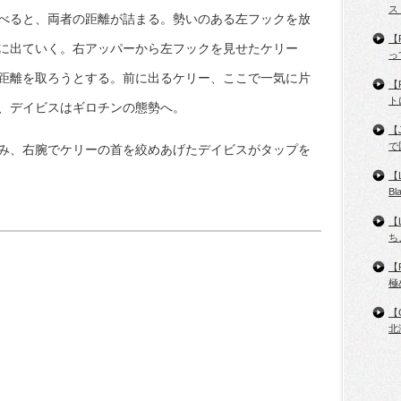
ス
べると、両者の距離が詰まる。勢いのある左フックを放
【
に出ていく。右アッパーから左フックを見せたケリー
っ
距離を取ろうとする。前に出るケリー、ここで一気に片
【
ト
、デイビスはギロチンの態勢へ。
【
で
み、右腕でケリーの首を絞めあげたデイビスがタップを
【
B
【
ち
【
極
【
北