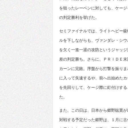
を狙ったレーベンに対しても、ケージ
の判定勝利を挙げた。
セミファイナルでは、ライトヘビー級
ルを下しながらも、ヴァンダレ・シウ
を欠く一進一退の攻防というジャッジ
差の判定勝ち。さらに、ＰＲＩＤＥ末
カーンに完敗。序盤から打撃を振りま
に入って失速するや、前へ出始めたカ
を先回りして、ケージ際に釘付けする
た。
また、この日は、日本から郷野聡寛が
対戦する予定だった郷野は、１月に古