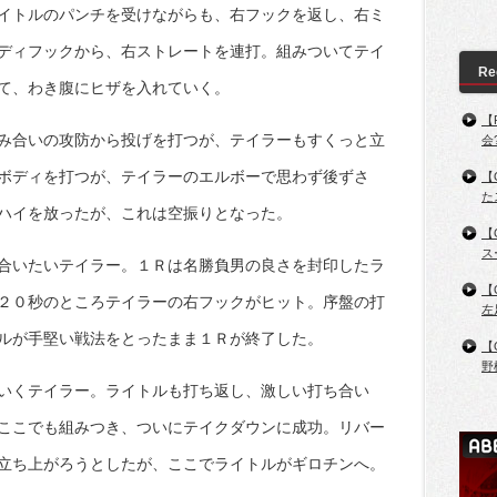
イトルのパンチを受けながらも、右フックを返し、右ミ
ディフックから、右ストレートを連打。組みついてテイ
Re
て、わき腹にヒザを入れていく。
【
み合いの攻防から投げを打つが、テイラーもすくっと立
会
ボディを打つが、テイラーのエルボーで思わず後ずさ
【
た
ハイを放ったが、これは空振りとなった。
【
ス
合いたいテイラー。１Ｒは名勝負男の良さを封印したラ
【
２０秒のところテイラーの右フックがヒット。序盤の打
左
ルが手堅い戦法をとったまま１Ｒが終了した。
【
野
いくテイラー。ライトルも打ち返し、激しい打ち合い
ここでも組みつき、ついにテイクダウンに成功。リバー
立ち上がろうとしたが、ここでライトルがギロチンへ。