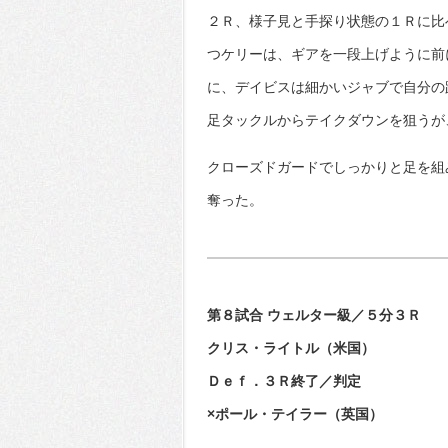
２Ｒ、様子見と手探り状態の１Ｒに比
つケリーは、ギアを一段上げように前
に、デイビスは細かいジャブで自分の
足タックルからテイクダウンを狙うが
クローズドガードでしっかりと足を組
奪った。
第８試合 ウェルター級／５分３Ｒ
クリス・ライトル（米国）
Ｄｅｆ．３Ｒ終了／判定
×ポール・テイラー（英国）