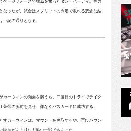
でケージフォースで猛威を奮ったダン・ハーディ。実力
となったが、試合はスプリットの判定で敗れる残念な結
は下記の通りとなる。
がカーウィンの顔面を襲うも、二度目のトライでテイク
Ｊ茶帯の腕前を見せ、難なくパスガードに成功する。
とすカーウィンは、マウントを奪取するや、再びパウン
の寝技があまりにも酷い一戦でもあった。