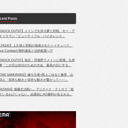
cent Posts
KNOCK OUT67】メインで久井大夢と対戦、モー・ア
ドゥラマン「ビューティフル・バイオレンス」
LFA242】上久保と対戦が発表されたトイチュベク。
lack Combatが契約違反と法的処置へ?!
KNOCK OUT67】地元・羽曳野でメインに登場。久井
夢「この日は自分のための大会、最高の日にする」
ONE SAMURAI02】修斗王者=田上こゆると激突、山
渓人「得意な動きと得意な動きが繋がって――」
RIZIN54】後藤丈治戦へ。アジスベク・テミロフ「狙
ているわけじゃない。結果的にKO勝利が生まれる」