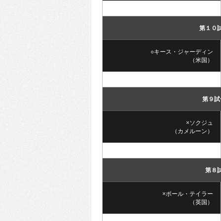
第１０
○キース・ジャーディン
（米国）
第９試
×ソクジュ
（カメルーン）
第８
×ポール・テイラー
（英国）