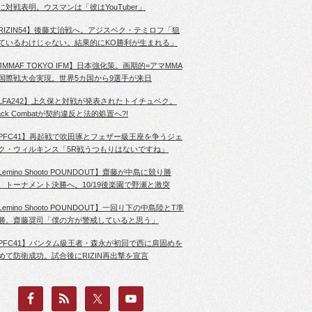
に対戦表明。ウスマンは「彼はYouTuber」
RIZIN54】後藤丈治戦へ。アジスベク・テミロフ「狙
ているわけじゃない。結果的にKO勝利が生まれる」
JMMAF TOKYO IFM】日本強化策。画期的=アマMMA
国際戦大会実現。世界5カ国から9選手が来日
LFA242】上久保と対戦が発表されたトイチュベク。
lack Combatが契約違反と法的処置へ?!
PFC41】再起戦で吹田琢とフェザー級王座を争うジェ
ク・ウィルキンス「5R戦うつもりはないですね」
Lemino Shooto POUNDOUT】齋藤が中島に競り勝
、トーナメント決勝へ。10/19後楽園で野瀬と激突
Lemino Shooto POUNDOUT】一回り下の中島陸とT準
勝。齋藤奨司「僕の方が警戒していると思う」
PFC41】バンタム級王者・森永が初回で西に肩固めを
めて防衛成功。試合後にRIZIN再出撃を宣言