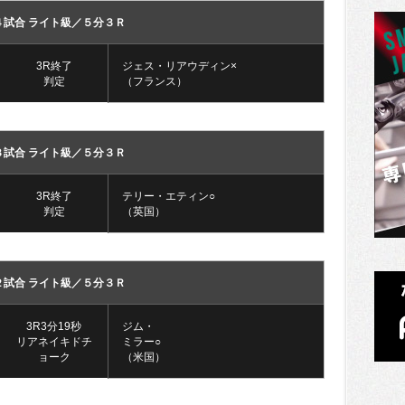
４試合 ライト級／５分３Ｒ
3R終了
ジェス・リアウディン×
判定
（フランス）
３試合 ライト級／５分３Ｒ
3R終了
テリー・エティン○
判定
（英国）
２試合 ライト級／５分３Ｒ
3R3分19秒
ジム・
リアネイキドチ
ミラー○
ョーク
（米国）