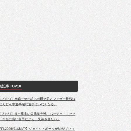
気記事 TOP10
RIZIN54】摩嶋一整が語る武田光司とフェザー級戦線
どんどん中途半端な選手はいなくなる」
RIZIN54】捲土重来の佐藤将光戦、パッチー・ミック
「本当に良い相手だから、失神させたい」
PFL2026#11&MVP】ジェイク・ポールがMMAでネイ