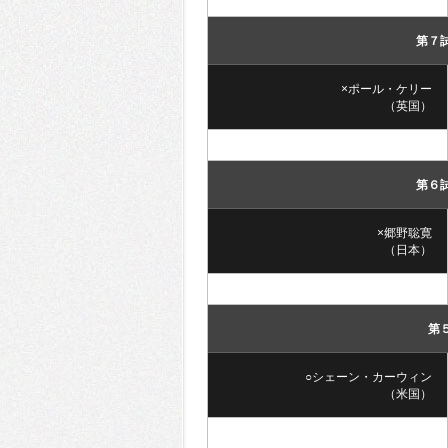
第７
×ポール・ケリー
（英国）
第６
×郷野聡寛
（日本）
第
○シェーン・カーウィン
（米国）