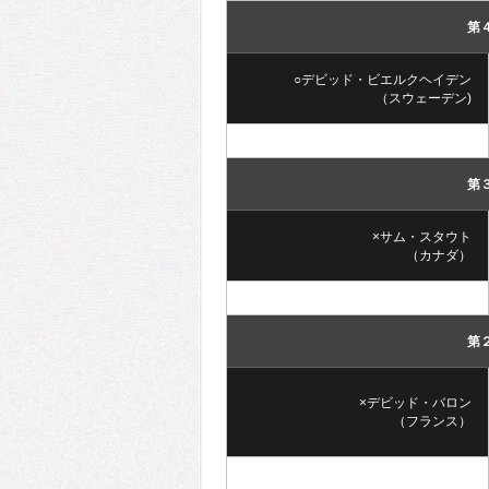
第
○デビッド・ビエルクヘイデン
（スウェーデン)
第
×サム・スタウト
（カナダ）
第
×デビッド・バロン
（フランス）