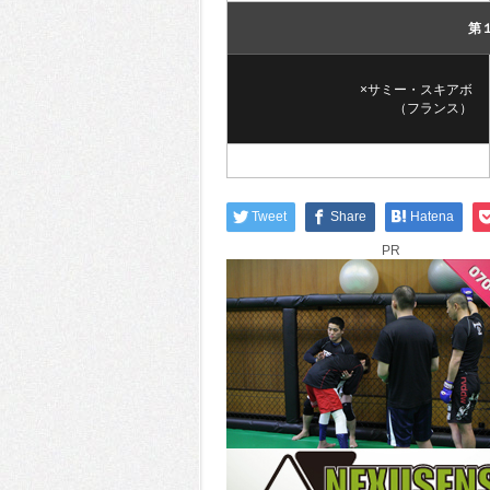
第
×サミー・スキアボ
（フランス）
Tweet
Share
Hatena
PR