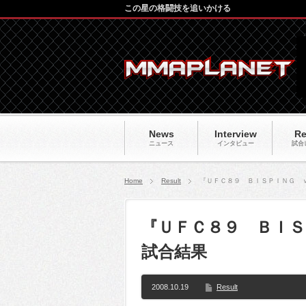
この星の格闘技を追いかける
News
Interview
Re
ニュース
インタビュー
試合
Home
Result
『ＵＦＣ８９ ＢＩＳＰＩＮＧ 
『ＵＦＣ８９ ＢＩＳ
試合結果
2008.10.19
Result