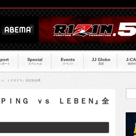
port
Special
Events
JJ Globo
J-C
レポート
スペシャル
イベント
柔術
国内M
ｖｓ ＬＥＢＥＮ』全試合結果
ＰＩＮＧ ｖｓ ＬＥＢＥＮ』全