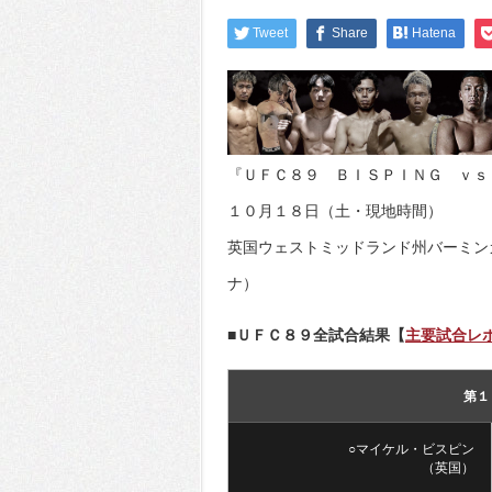
Tweet
Share
Hatena
『ＵＦＣ８９ ＢＩＳＰＩＮＧ ｖｓ
１０月１８日（土・現地時間）
英国ウェストミッドランド州バーミン
ナ）
■ＵＦＣ８９全試合結果【
主要試合レ
第１
○マイケル・ビスピン
（英国）