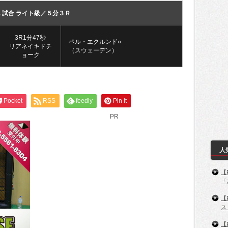
１試合 ライト級／５分３Ｒ
3R1分47秒
ペル・エクルンド○
リアネイキドチ
（スウェーデン）
ョーク
Pocket
RSS
feedly
Pin it
PR
人
【
「
【
ス
【