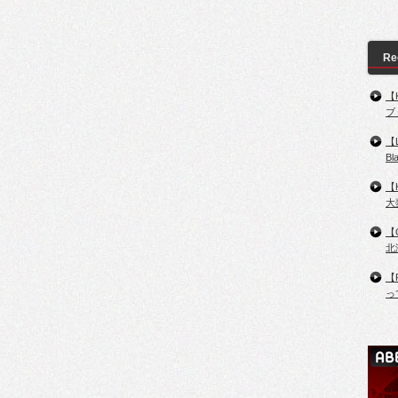
Re
【
ブ
【
B
【
大
【
北
【
っ