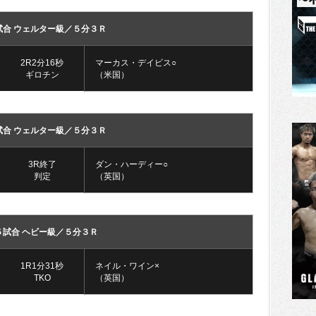
試合 ウェルター級／５分３Ｒ
2R2分16秒
マーカス・デイビス○
ギロチン
（米国）
試合 ウェルター級／５分３Ｒ
3R終了
ダン・ハーディー○
判定
（英国）
５試合 ヘビー級／５分３Ｒ
1R1分31秒
ネイル・ワイン×
TKO
（英国）