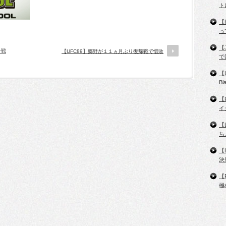
ト
【
っ
【
合戦
【UFC89】郷野が１１ヵ月ぶり復帰戦で惜敗
で
【
B
【
イ
【
ち
【
決
【
極