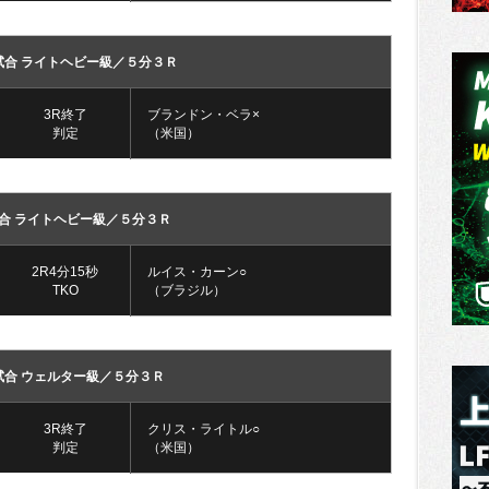
試合 ライトヘビー級／５分３Ｒ
3R終了
ブランドン・ベラ×
判定
（米国）
合 ライトヘビー級／５分３Ｒ
2R4分15秒
ルイス・カーン○
TKO
（ブラジル）
試合 ウェルター級／５分３Ｒ
3R終了
クリス・ライトル○
判定
（米国）