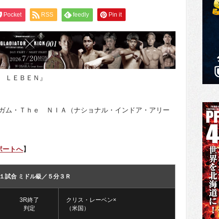
Pocket
RSS
feedly
Pin it
 ＬＥＢＥＮ』
ガム・Ｔｈｅ ＮＩＡ（ナショナル・インドア・アリー
ポートへ
】
１試合 ミドル級／５分３Ｒ
3R終了
クリス・レーベン×
判定
（米国）