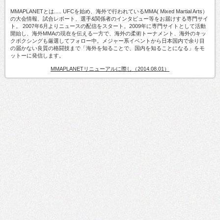
MMAPLANETとは..... UFCを始め、海外で行われているMMA( Mixed Martial Arts）
の大会情報、試合レポート、選手&関係者のインタビュー等をお届けする専門サイ
ト。 2007年6月よりニュースの配信をスタート。2009年に専門サイトとして活動
開始し、海外MMAの現在を伝える一方で、海外の柔術トーナメント、海外のキッ
クボクシングも厳選してフォロー中。メジャー系イベントから日本国内で余り目
の届かない良質の格闘技まで「海外を知ることで、国内を知ることになる」をモ
ットーに発信します。
MMAPLANETリニューアルに際し（2014.08.01）