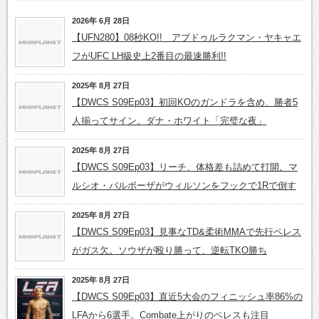
2026年 6月 28日
【UFN280】08秒KO!! アブドゥルラクマン・ヤキャエ
フがUFC LH級史上2番目の最速勝利!!
2025年 8月 27日
【DWCS S09Ep03】初回KOのガンドラを含め、勝者5
人揃ってサイン。ダナ・ホワイト「完璧な夜」
2025年 8月 27日
【DWCS S09Ep03】リーチ、体格差も詰めて打開。マ
ルシオ・バルボーザがウィルソンをフックで1Rで倒す
2025年 8月 27日
【DWCS S09Ep03】見事なTD&柔術MMAで先行ペレス
がガス欠。ソウザが殴り勝って、逆転TKO勝ち
2025年 8月 27日
【DWCS S09Ep03】直近5大会のフィニッシュ率86%の
LFAから6選手。Combate上がりのペレスも注目