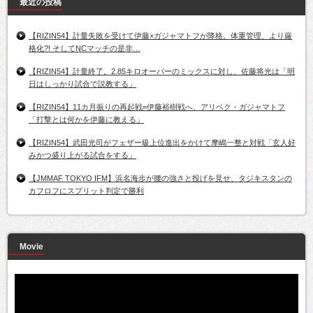
最近の投稿
【RIZIN54】計量失敗を受けて伊藤×ガジャマトフが降格。体重管理、より厳
格化?! そしてNCマッチの是非…
【RIZIN54】計量終了。2.85キロオーバーのミックスに対し、佐藤将光は「明
日はしっかり試合で説教する」
【RIZIN54】11カ月振りの再起戦=伊藤裕樹戦へ、アリベク・ガジャマトフ
「打撃とは何かを伊藤に教える」
【RIZIN54】武田光司がフェザー級上位進出をかけて摩嶋一整と対戦「玄人好
みかつ盛り上がる試合をする」
【JMMAF TOKYO IFM】浜名海歩が腰の強さと投げを見せ、タジキスタンの
カフロフにスプリット判定で勝利
Movie