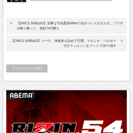
【DWCS S09Ep03】見事なTD&柔術MMAで先行ペレスがガス欠。ソウザ
が殴り勝って、逆転TKO勝ち
【DWCS S09Ep03】リーチ、体格差も詰めて打開。マルシオ・バルボー
ザがウィルソンをフックで1Rで倒す
トップページに戻る