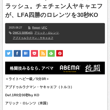
ラッシュ。チェチェン人ヤキャエフ
が、LFA四勝のロレンツを30秒KO
2025.08.27
Report
UFC
DWCS S09Ep03
,
アリック・ロレンツ
,
アブドゥルラクマン・ヤキャエフ
＜ライトヘビー級／5分3R＞
アブドゥルラクマン・ヤキャエフ（トルコ）
Def.1R0分30秒by KO
アリック・ロレンツ（米国）