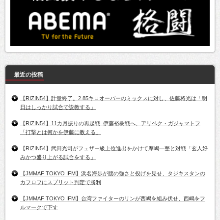
最近の投稿
【RIZIN54】計量終了。2.85キロオーバーのミックスに対し、佐藤将光は「明
日はしっかり試合で説教する」
【RIZIN54】11カ月振りの再起戦=伊藤裕樹戦へ、アリベク・ガジャマトフ
「打撃とは何かを伊藤に教える」
【RIZIN54】武田光司がフェザー級上位進出をかけて摩嶋一整と対戦「玄人好
みかつ盛り上がる試合をする」
【JMMAF TOKYO IFM】浜名海歩が腰の強さと投げを見せ、タジキスタンの
カフロフにスプリット判定で勝利
【JMMAF TOKYO IFM】台湾ファイターのリンが西嶋を組み伏せ、西嶋をフ
ルマークで下す