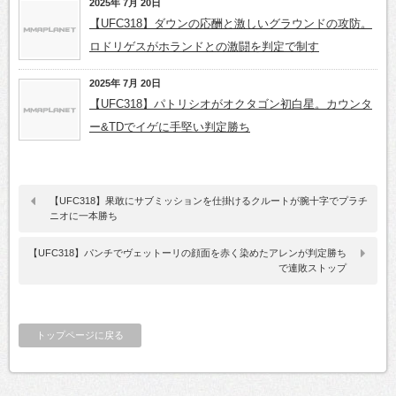
2025年 7月 20日
【UFC318】ダウンの応酬と激しいグラウンドの攻防。
ロドリゲスがホランドとの激闘を判定で制す
2025年 7月 20日
【UFC318】パトリシオがオクタゴン初白星。カウンタ
ー&TDでイゲに手堅い判定勝ち
【UFC318】果敢にサブミッションを仕掛けるクルートが腕十字でプラチ
ニオに一本勝ち
【UFC318】パンチでヴェットーリの顔面を赤く染めたアレンが判定勝ち
で連敗ストップ
トップページに戻る