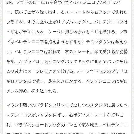
2R、プラドのローに右を合わせたベレテンニコフが右アッパ
ー、続いてヒザを繰り出す。右ストレートから右フックで倒れた
プラドが、すぐに立ち上がりダブルレッグへ。ベレテンニコフは
ヒザをボディに入れ、ケージに押し込まれもヒザを続ける。プラ
ドはベレテンニコフを抱えようとするが、テイクダウンは奪えな
い。ベレテンニコフは離れて、右ストレート。頭で受けるが姿勢
を乱したプラドは、スピニングバックキックに組んでバックを取
るや後方にスープレックスで投げる。ハーフでトップのプラドは
ギロチンを枕で潰し、足を抜きにかかる。ベレテンニコフはギロ
チンを諦め、抑え込まれる。
マウント狙いのプラドをブリッジで返しつつスタンドに戻ったベ
レテンニコフがジャブを伸ばし、右ボディストレートを打ちこ
む。プラドのショートフックのコンビで腹を殴る。ベレテンニコ