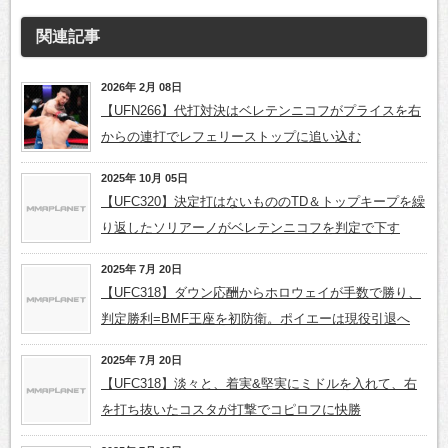
関連記事
2026年 2月 08日
【UFN266】代打対決はベレテンニコフがプライスを右
からの連打でレフェリーストップに追い込む
2025年 10月 05日
【UFC320】決定打はないもののTD＆トップキープを繰
り返したソリアーノがベレテンニコフを判定で下す
2025年 7月 20日
【UFC318】ダウン応酬からホロウェイが手数で勝り、
判定勝利=BMF王座を初防衛。ポイエーは現役引退へ
2025年 7月 20日
【UFC318】淡々と、着実&堅実にミドルを入れて、右
を打ち抜いたコスタが打撃でコピロフに快勝