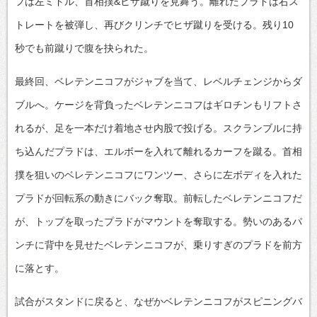
フは左ミドル、首相撲&ヒザ蹴りを見舞う。離れたプラドは右ス
トレートを被弾し、再びクリンチでヒザ蹴りを受ける。残り10
秒でも前蹴りで腹を抉られた。
最終回、ベレテンニコフがジャブを当て、レベルチェンジからダ
ブルへ。ケージを背負ったベレテンニコフはギロチンもリフトさ
れるが、足を一本だけ着地させ内股で投げる。スクランブルに持
ち込んだプラドは、エルボーを入れて離れるカーフを蹴る。首相
撲を狙いのベレテンニコフにワンツー、さらに左ボディを入れた
プラドが回転系の動きにバック奪取。前転したベレテンニコフだ
が、トップを取ったプラドがマウントを奪取する。勢いのあるパ
ンチに背中を見せたベレテンニコフが、乗りすぎのプラドを前方
に落とす。
試合がスタンドに戻ると、なぜかベレテンニコフがスピニングバ