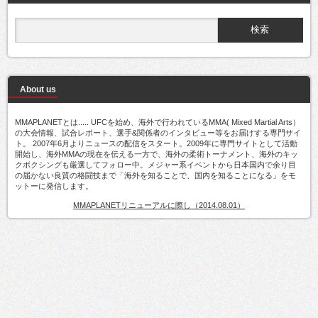
About us
MMAPLANETとは..... UFCを始め、海外で行われているMMA( Mixed Martial Arts）
の大会情報、試合レポート、選手&関係者のインタビュー等をお届けする専門サイ
ト。 2007年6月よりニュースの配信をスタート。2009年に専門サイトとして活動
開始し、海外MMAの現在を伝える一方で、海外の柔術トーナメント、海外のキッ
クボクシングも厳選してフォロー中。メジャー系イベントから日本国内で余り目
の届かない良質の格闘技まで「海外を知ることで、国内を知ることになる」をモ
ットーに発信します。
MMAPLANETリニューアルに際し（2014.08.01）