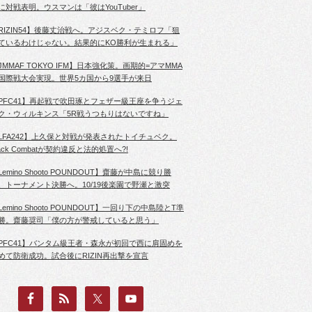
に対戦表明。ウスマンは「彼はYouTuber」
RIZIN54】後藤丈治戦へ。アジスベク・テミロフ「狙
ているわけじゃない。結果的にKO勝利が生まれる」
JMMAF TOKYO IFM】日本強化策。画期的=アマMMA
国際戦大会実現。世界5カ国から9選手が来日
PFC41】再起戦で吹田琢とフェザー級王座を争うジェ
ク・ウィルキンス「5R戦うつもりはないですね」
LFA242】上久保と対戦が発表されたトイチュベク。
lack Combatが契約違反と法的処置へ?!
Lemino Shooto POUNDOUT】齋藤が中島に競り勝
、トーナメント決勝へ。10/19後楽園で野瀬と激突
Lemino Shooto POUNDOUT】一回り下の中島陸とT準
勝。齋藤奨司「僕の方が警戒していると思う」
PFC41】バンタム級王者・森永が初回で西に肩固めを
めて防衛成功。試合後にRIZIN再出撃を宣言