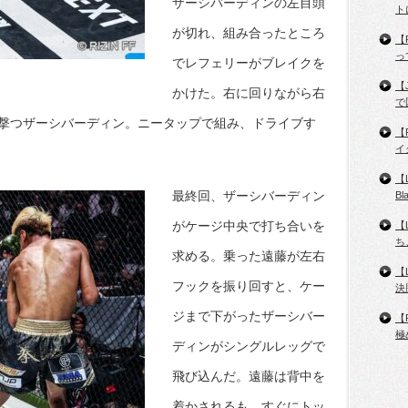
ザーシバーディンの左目頭
ト
が切れ、組み合ったところ
【
っ
でレフェリーがブレイクを
【
かけた。右に回りながら右
で
撃つザーシバーディン。ニータップで組み、ドライブす
【
イ
【
最終回、ザーシバーディン
B
がケージ中央で打ち合いを
【
ち
求める。乗った遠藤が左右
【
フックを振り回すと、ケー
決
ジまで下がったザーシバー
【
極
ディンがシングルレッグで
飛び込んだ。遠藤は背中を
着かされるも、すぐにトッ