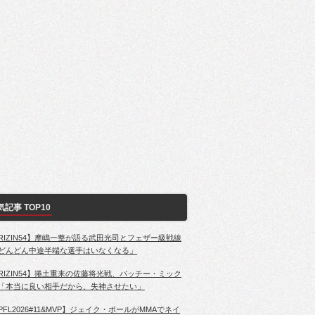
気記事 TOP10
RIZIN54】摩嶋一整が語る武田光司とフェザー級戦線
どんどん中途半端な選手はいなくなる」
RIZIN54】捲土重来の佐藤将光戦、パッチー・ミック
「本当に良い相手だから、失神させたい」
PFL2026#11&MVP】ジェイク・ポールがMMAでネイ