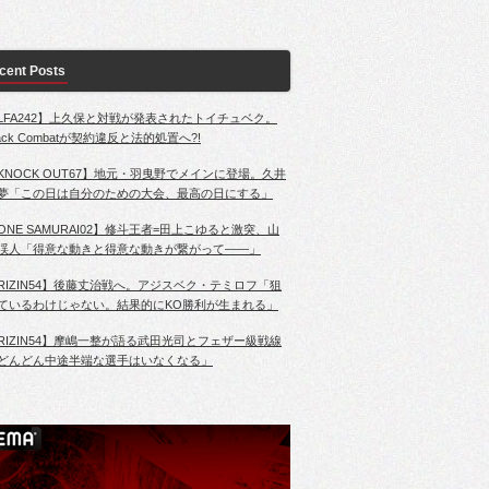
cent Posts
LFA242】上久保と対戦が発表されたトイチュベク。
lack Combatが契約違反と法的処置へ?!
KNOCK OUT67】地元・羽曳野でメインに登場。久井
夢「この日は自分のための大会、最高の日にする」
ONE SAMURAI02】修斗王者=田上こゆると激突、山
渓人「得意な動きと得意な動きが繋がって――」
RIZIN54】後藤丈治戦へ。アジスベク・テミロフ「狙
ているわけじゃない。結果的にKO勝利が生まれる」
RIZIN54】摩嶋一整が語る武田光司とフェザー級戦線
どんどん中途半端な選手はいなくなる」