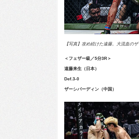
【写真】攻め続けた遠藤。大流血のザーシ
＜フェザー級／5分3R＞
遠藤来生（日本）
Def.3-0
ザーシバーディン（中国）