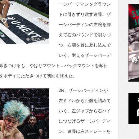
ーシバーディンをグラウン
ドに引きずり戻す遠藤。ザ
ーシバーディンの左腕を抑
えて右のパウンドで削りつ
つ、右腕を首に差し込んで
いく。耐えるザーシバーデ
叩きつけるも、やはりマウント→バックマウントを奪わ
をボディにたたきつけて初回を終えた。
2R、ザーシバーディンが
左ミドルから距離を詰めて
いく。左ジャブから右ハイ
につなげるザーシバーディ
ン。遠藤は右ストレートを