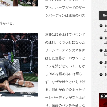
プへ。ハーフガードのザー
シバーディンは遠藤のパス
Re
浮かべる。
【
B
遠藤は腰を上げてパウンド
【
の連打。うつ伏せになった
大
ザーシバーディンの体を伸
【
北
ばした遠藤が、パウンドと
【
ヒジを浴びせていく。しか
っ
しRNCを極めるには至ら
【
「
ず、なぜか雄たけびを上げ
る。顔面が血で染まったザ
ーシバーディンが立ち上が
り、遠藤のパンチを受けな