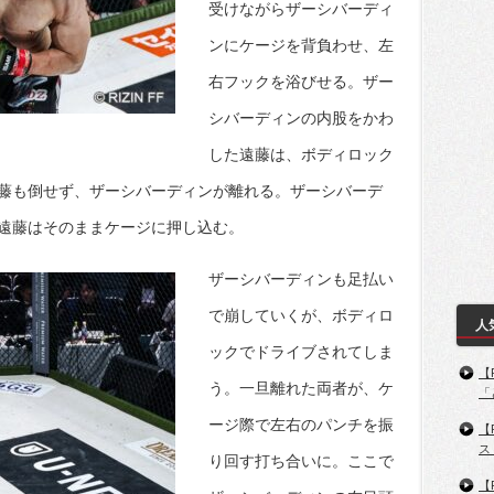
受けながらザーシバーディ
ンにケージを背負わせ、左
右フックを浴びせる。ザー
シバーディンの内股をかわ
した遠藤は、ボディロック
藤も倒せず、ザーシバーディンが離れる。ザーシバーデ
遠藤はそのままケージに押し込む。
ザーシバーディンも足払い
で崩していくが、ボディロ
人
ックでドライブされてしま
【
う。一旦離れた両者が、ケ
「
ージ際で左右のパンチを振
【
ス
り回す打ち合いに。ここで
【