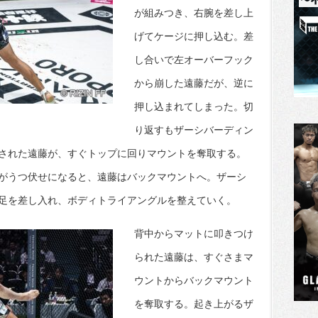
が組みつき、右腕を差し上
げてケージに押し込む。差
し合いで左オーバーフック
から崩した遠藤だが、逆に
押し込まれてしまった。切
り返すもザーシバーディン
された遠藤が、すぐトップに回りマウントを奪取する。
がうつ伏せになると、遠藤はバックマウントへ。ザーシ
足を差し入れ、ボディトライアングルを整えていく。
背中からマットに叩きつけ
られた遠藤は、すぐさまマ
ウントからバックマウント
を奪取する。起き上がるザ