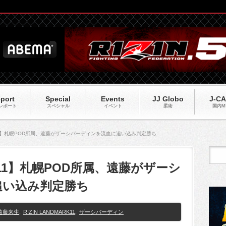
port
Special
Events
JJ Globo
J-C
レポート
スペシャル
イベント
柔術
国内M
ARK11】札幌POD所属、遠藤がザーシバーディンを流血に追い込み判定勝ち
ARK11】札幌POD所属、遠藤がザーシ
追い込み判定勝ち
遠藤来生
,
RIZIN LANDMARK11
,
ザーシバーディン