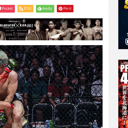
Pocket
RSS
feedly
Pin it