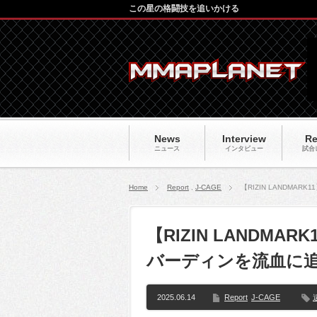
この星の格闘技を追いかける
News
Interview
Re
ニュース
インタビュー
試合
Home
Report
,
J-CAGE
【RIZIN LANDM
【RIZIN LANDM
バーディンを流血に
2025.06.14
Report
J-CAGE