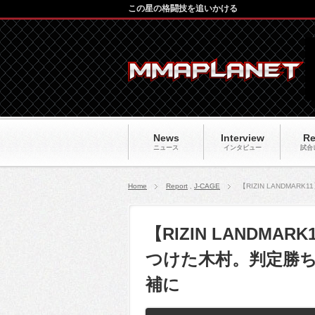
この星の格闘技を追いかける
News
Interview
Re
ニュース
インタビュー
試合
Home
Report
,
J-CAGE
【RIZIN LANDM
【RIZIN LANDM
つけた木村。判定勝
補に