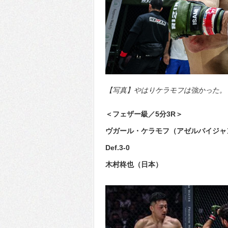
【写真】やはりケラモフは強かった。しか
＜フェザー級／5分3R＞
ヴガール・ケラモフ（アゼルバイジャ
Def.3-0
木村柊也（日本）