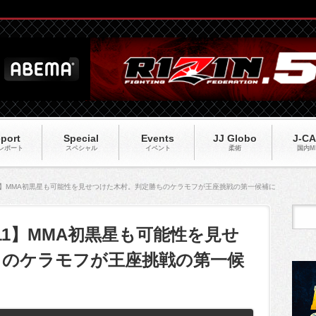
port
Special
Events
JJ Globo
J-C
レポート
スペシャル
イベント
柔術
国内M
ARK11】MMA初黒星も可能性を見せつけた木村。判定勝ちのケラモフが王座挑戦の第一候補に
ARK11】MMA初黒星も可能性を見せ
ちのケラモフが王座挑戦の第一候