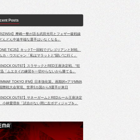
cent Posts
RIZIN54】摩嶋一整が語る武田光司とフェザー級戦線
どんどん中途半端な選手はいなくなる」
ONE TIC25】キックT一回戦でグレゴリアンと対戦、
ムカ・ウスビャン「私はマラットと“闘い”に行く」
KNOCK OUT67】スラサックとRED王座決定戦、“狂
”迅「ムエタイの練習を一切やらないから勝てる」
JMMAF TOKYO IFM】日本強化策。画期的=アマMMA
国際戦大会実現。世界5カ国から9選手が来日
KNOCK OUT67】サネーガームとREDルール王座決定
、小林愛理奈「試合がない間に左ボディジャブを」