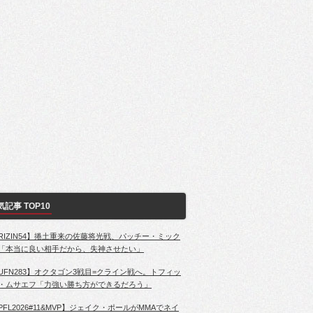
気記事 TOP10
RIZIN54】捲土重来の佐藤将光戦、パッチー・ミック
「本当に良い相手だから、失神させたい」
UFN283】オクタゴン3戦目=クライン戦へ。トフィッ
・ムサエフ「力強い勝ち方ができるだろう」
PFL2026#11&MVP】ジェイク・ポールがMMAでネイ