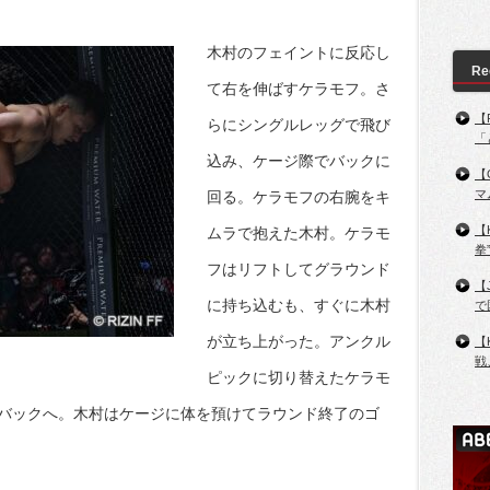
木村のフェイントに反応し
Re
て右を伸ばすケラモフ。さ
【
らにシングルレッグで飛び
「
込み、ケージ際でバックに
【
マ
回る。ケラモフの右腕をキ
【
ムラで抱えた木村。ケラモ
拳
フはリフトしてグラウンド
【
に持ち込むも、すぐに木村
で
が立ち上がった。アンクル
【
戦
ピックに切り替えたケラモ
バックへ。木村はケージに体を預けてラウンド終了のゴ