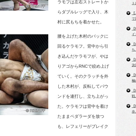
ラモフは左右ストレートか
ト
らダブルレッグで入り、木
【
で
村に尻もちを着かせた。
【
イ
腰を上げた木村のバックに
【
回るケラモフ。背中から引
ち
き込んだケラモフが、やは
【
決
りアゴからRNCで絞め上げ
【
ていく。そのクラッチを外
極
した木村が、反転してパウ
【
ンドを連打し、立ち上がっ
戦
た。ケラモフは背中を着け
【
歩
たままペダラーダを放つ
も、レフェリーがブレイク