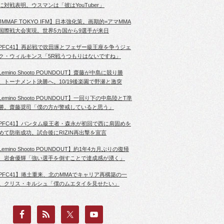
に対戦表明。ウスマンは「彼はYouTuber」
JMMAF TOKYO IFM】日本強化策。画期的=アマMMA
国際戦大会実現。世界5カ国から9選手が来日
PFC41】再起戦で吹田琢とフェザー級王座を争うジェ
ク・ウィルキンス「5R戦うつもりはないですね」
Lemino Shooto POUNDOUT】齋藤が中島に競り勝
、トーナメント決勝へ。10/19後楽園で野瀬と激突
Lemino Shooto POUNDOUT】一回り下の中島陸とT準
勝。齋藤奨司「僕の方が警戒していると思う」
PFC41】バンタム級王者・森永が初回で西に肩固めを
めて防衛成功。試合後にRIZIN再出撃を宣言
Lemino Shooto POUNDOUT】約1年4カ月ぶりの復帰
、岩倉優輝「強い選手を倒すことで達成感が湧く」
PFC41】捲土重来、北のMMAでキャリア再構築の一
。クリス・キルシュ「僕のムエタイを見せたい」