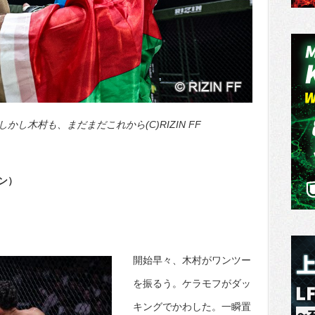
し木村も、まだまだこれから(C)RIZIN FF
ン）
開始早々、木村がワンツー
を振るう。ケラモフがダッ
キングでかわした。一瞬置