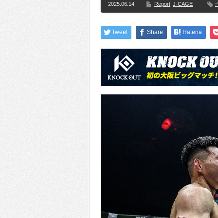
2025.06.14
Report
J-CAGE
Tweet
Share
Hatena