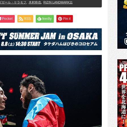
ヴガール・ケラモフ
,
木村柊也
,
RIZIN LANDMARK11
Pocket
RSS
feedly
Pin it