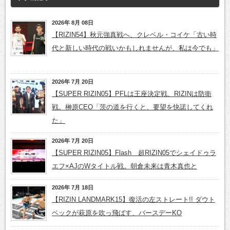
2026年 8月 08日
【RIZIN54】秋元強真戦へ、クレベル・コイケ「古い時
代と新しい時代の戦いかもしれませんが、私は今でも」
2026年 7月 20日
【SUPER RIZIN05】PFLは王座決定戦、RIZINは防衛
戦。榊原CEO「茨の道を行くと、要望を快諾してくれ
た」
2026年 7月 20日
【SUPER RIZIN05】Flash 超RIZIN05でシェイドゥラ
エフ×AJのWタイトル戦。朝倉未来は青木真也と
2026年 7月 18日
【RIZIN LANDMARK15】復活の左ストレート!! ダウト
ベックが萩原を吹っ飛ばす、バースデーKO