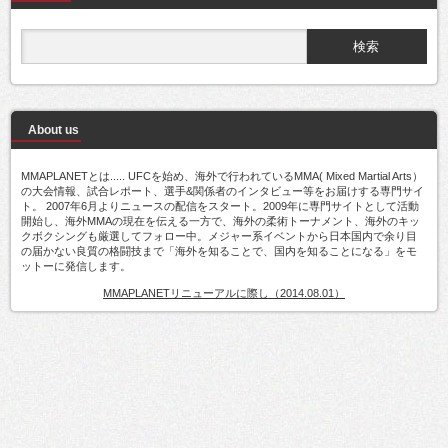
About us
MMAPLANETとは..... UFCを始め、海外で行われているMMA( Mixed Martial Arts）
の大会情報、試合レポート、選手&関係者のインタビュー等をお届けする専門サイ
ト。 2007年6月よりニュースの配信をスタート。2009年に専門サイトとして活動
開始し、海外MMAの現在を伝える一方で、海外の柔術トーナメント、海外のキッ
クボクシングも厳選してフォロー中。メジャー系イベントから日本国内で余り目
の届かない良質の格闘技まで「海外を知ることで、国内を知ることになる」をモ
ットーに発信します。
MMAPLANETリニューアルに際し（2014.08.01）