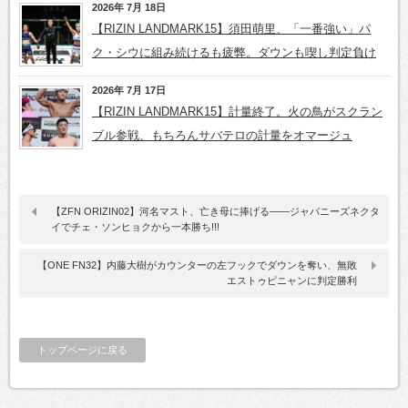
2026年 7月 18日
【RIZIN LANDMARK15】須田萌里、「一番強い」パ
ク・シウに組み続けるも疲弊。ダウンも喫し判定負け
2026年 7月 17日
【RIZIN LANDMARK15】計量終了。火の鳥がスクラン
ブル参戦、もちろんサバテロの計量をオマージュ
【ZFN ORIZIN02】河名マスト、亡き母に捧げる――ジャパニーズネクタ
イでチェ・ソンヒョクから一本勝ち!!!
【ONE FN32】内藤大樹がカウンターの左フックでダウンを奪い、無敗
エストゥピニャンに判定勝利
トップページに戻る