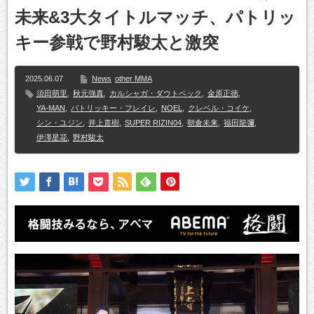
未来&3大タイトルマッチ、パトリッ
キー参戦で野村駿太と激突
2025.06.07
News
other MMA
須田萌里
,
秋元強真
,
カルシャガ・ダウトベック
,
金原正徳
,
YA-MAN
,
パトリッキー・フレイレ
,
NOEL
,
クレベル・コイケ
,
シン・ユジン
,
井上直樹
,
SUPER RIZIN04
,
朝倉未来
,
福田龍彌
,
伊澤星花
,
野村駿太