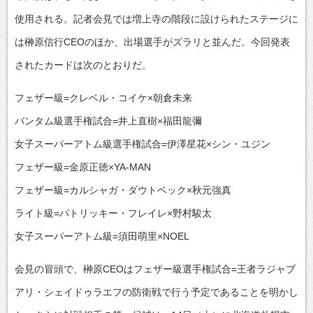
使用される。記者会見では増上寺の階段に設けられたステージに
は榊原信行CEOのほか、出場選手がズラリと並んだ。今回発表
されたカードは次のとおりだ。
フェザー級=クレベル・コイケ×朝倉未来
バンタム級選手権試合=井上直樹×福田龍彌
女子スーパーアトム級選手権試合=伊澤星花×シン・ユジン
フェザー級=金原正徳×YA-MAN
フェザー級=カルシャガ・ダウトベック×秋元強真
ライト級=パトリッキー・フレイレ×野村駿太
女子スーパーアトム級=須田萌里×NOEL
会見の冒頭で、榊原CEOはフェザー級選手権試合=王者ラジャブ
アリ・シェイドゥラエフの防衛戦で行う予定であることを明かし