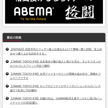
最近の投稿
【RIZIN54】武田光司がフェザー級上位進出をかけて摩嶋一整と対戦「玄人好
みかつ盛り上がる試合をする」
【JMMAF TOKYO IFM】浜名海歩が腰の強さと投げを見せ、タジキスタンの
カフロフにスプリット判定で勝利
【JMMAF TOKYO IFM】台湾ファイターのリンが西嶋を組み伏せ、西嶋をフ
ルマークで下す
【JMMAF TOKYO IFM】ロシアのビリナイがサイドポジションからのパンチ
連打で松本にTKO勝利
【JMMAF TOKYO IFM】18歳の向山、GAMMA欧州王者ザンガナに投げ&バッ
クテイクで3-0判定勝ち