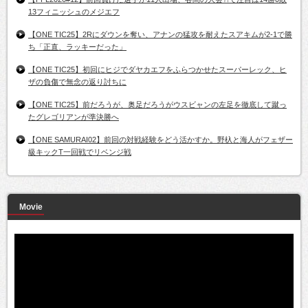
13フィニッシュのメジエフ
【ONE TIC25】2Rにダウンを奪い、アナンの猛攻を耐えたスアキムが2-1で勝
ち「正直、ラッキーだった」
【ONE TIC25】初回にヒジでダヤカエフをふらつかせたスーパーレック、ヒ
ザの負傷で無念の返り討ちに
【ONE TIC25】前だろうが、奥足だろうがウスビャンの左足を徹底して蹴っ
たグレゴリアンが準決勝へ
【ONE SAMURAI02】前回の対戦経験をどう活かすか。野杁と海人がフェザー
級キックT一回戦でリベンジ戦
Movie