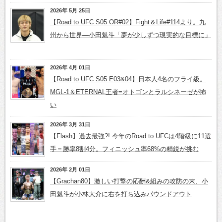
2026年 5月 25日
【Road to UFC S05 OR#02】Fight＆Life#114より。九
州から世界―小田魁斗「夢が少しずつ現実的な目標に」
2026年 4月 01日
【Road to UFC S05 E03&04】日本人4名のフライ級。
MGL-1＆ETERNAL王者=オトゴンとラルシネーゼが怖
い
2026年 3月 31日
【Flash】過去最強?! 今年のRoad to UFCは4階級に11選
手＝勝率8割4分。フィニッシュ率68%の精鋭が挑む
2026年 2月 01日
【Grachan80】激しい打撃の応酬&組みの攻防の末、小
田魁斗が小林大介に右を打ち込みパウンドアウト