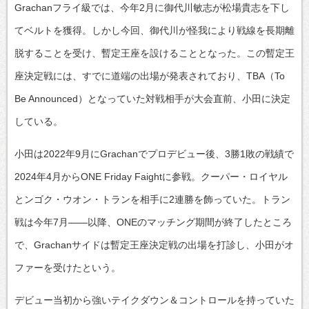
Grachanフライ級では、今年2月に御代川敏志が松場貴志を下し
てベルトを獲得。しかし今回、御代川が怪我により戦線を長期離
脱することを受け、暫定王座を設けることとなった。この暫定王
座決定戦には、すでに道端の出場が発表されており、TBA（To
Be Announced）となっていた対戦相手が大会直前、小田に決定
している。
小田は2022年9月にGrachanでプロデビュー後、3勝1敗の戦績で
2024年4月からONE Friday Faightに参戦。クーパー・ロイヤル
とンゴク・ウオン・トランを相手に2連勝を飾っていた。トラン
戦は今年7月――以降、ONEのマッチング期間が終了したところ
で、Grachanサイドは暫定王座決定戦の出場を打診し、小田がオ
ファーを受けたという。
デビュー当初から強いテイクダウン＆コントロールを持っていた