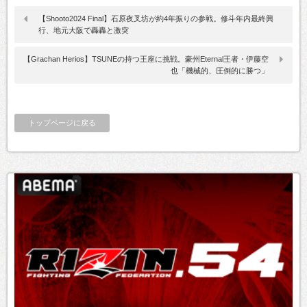
【Shooto2024 Final】石原夜叉坊が約4年振りの参戦。修斗年内最終興
行、地元大阪で轟轟と激突
【Grachan Herios】TSUNEの持つ王座に挑戦。豪州Eternal王者・伊藤空
也「機械的、圧倒的に勝つ」
トップページに戻る