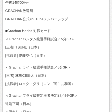
午後14時00分~
GRACHAN放送局
GRACHAN公式YouTubeメンバーシップ
■Grachan Herios 対戦カード
＜Grachanバンタム級選手権試合／5分3R＞
[王者] TSUNE（日本）
[挑戦者] 伊藤空也（日本）
＜Grachanライト級選手権試合／5分3R＞
[王者] 林RICE陽太（日本）
[挑戦者] ロクク・ダリ（コンゴ民主共和国）
＜Grachanフライ級暫定王者決定戦／5分3R＞
道端正司（日本）
小田魁斗（日本）