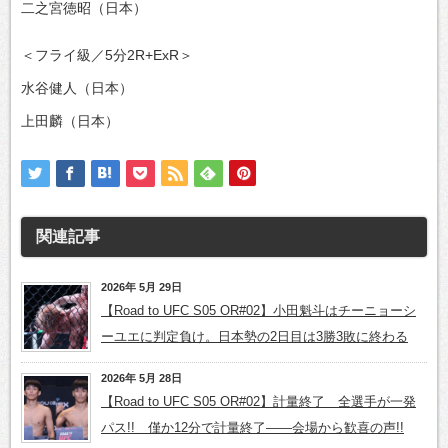
二之宮徳昭（日本）
＜フライ級／5分2R+ExR＞
水谷健人（日本）
上田麟（日本）
関連記事
2026年 5月 29日
【Road to UFC S05 OR#02】小田魁斗はチーニョーシ
ーユエに判定負け。日本勢の2日目は3勝3敗に終わる
2026年 5月 28日
【Road to UFC S05 OR#02】計量終了 全選手が一発
パス!! 僅か12分で計量終了――会場から歓喜の声!!