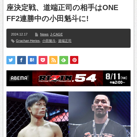
座決定戦、道端正司の相手はONE
FF2連勝中の小田魁斗に!
2024.12.17
News
J-CAGE
Grachan Herios
,
小田魁斗
,
道端正司