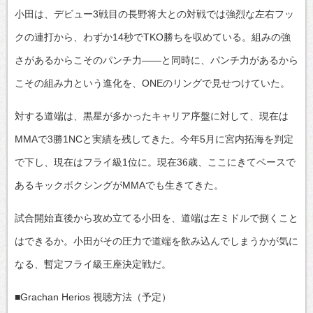
小田は、デビュー3戦目の長野将大との対戦では強烈な左右フッ
クの連打から、わずか14秒でTKO勝ちを収めている。組みの強
さがあるからこそのパンチ力――と同時に、パンチ力があるから
こその組み力という進化を、ONEのリングで見せつけていた。
対する道端は、黒星が多かったキャリア序盤に対して、現在は
MMAで3勝1NCと実績を残してきた。今年5月に宮内拓海を判定
で下し、現在はフライ級1位に。現在36歳、ここにきてベースで
あるキックボクシングがMMAでも生きてきた。
試合開始直後から攻め立てる小田を、道端は左ミドルで捌くこと
はできるか。小田がその圧力で道端を飲み込んでしまうかが気に
なる、暫定フライ級王座決定戦だ。
■Grachan Herios 視聴方法（予定）