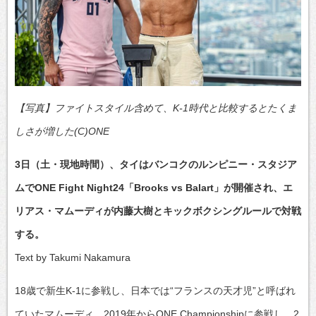
【写真】ファイトスタイル含めて、K-1時代と比較するとたくま
しさが増した(C)ONE
3日（土・現地時間）、タイはバンコクのルンピニー・スタジア
ムでONE Fight Night24「Brooks vs Balart」が開催され、エ
リアス・マムーディが内藤大樹とキックボクシングルールで対戦
する。
Text by Takumi Nakamura
18歳で新生K-1に参戦し、日本では“フランスの天才児”と呼ばれ
ていたマムーディ。2019年からONE Championshipに参戦し、2