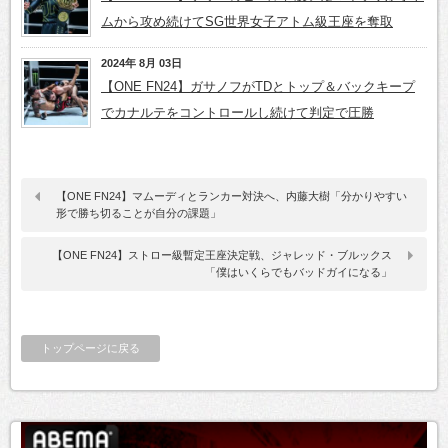
ムから攻め続けてSG世界女子アトム級王座を奪取
2024年 8月 03日
【ONE FN24】ガサノフがTDとトップ＆バックキープ
でカナルテをコントロールし続けて判定で圧勝
【ONE FN24】マムーディとランカー対決へ、内藤大樹「分かりやすい
形で勝ち切ることが自分の課題」
【ONE FN24】ストロー級暫定王座決定戦、ジャレッド・ブルックス
「僕はいくらでもバッドガイになる」
トップページに戻る