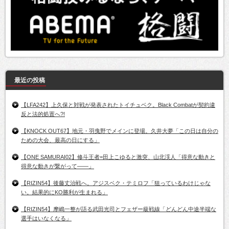
最近の投稿
【LFA242】上久保と対戦が発表されたトイチュベク。Black Combatが契約違
反と法的処置へ?!
【KNOCK OUT67】地元・羽曳野でメインに登場。久井大夢「この日は自分の
ための大会、最高の日にする」
【ONE SAMURAI02】修斗王者=田上こゆると激突、山北渓人「得意な動きと
得意な動きが繋がって――」
【RIZIN54】後藤丈治戦へ。アジスベク・テミロフ「狙っているわけじゃな
い。結果的にKO勝利が生まれる」
【RIZIN54】摩嶋一整が語る武田光司とフェザー級戦線「どんどん中途半端な
選手はいなくなる」