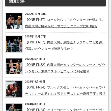
関連記事
2025年 11月 08日
【ONE FN37】ローを散らしてカウンターで仕留める。
内藤大樹が鮮やかな一撃でナックロップにKO勝ち
2025年 11月 07日
【ONE FN37】内藤大樹が激闘派ナックロップと激突。
必殺のカウンターで連勝なるか？
2025年 6月 08日
【ONE FN32】内藤大樹がカウンターの左フックでダウ
ンを奪い、無敗エストゥピニャンに判定勝利
2024年 8月 03日
【ONE FN24】ブルックス強し！パームトゥパームでバ
ラルトに一本勝ちして暫定世界ストロー級獲王座を獲得
2024年 8月 03日
【ONE FN24】ケリーのヒールを凌いだマイッサがボト