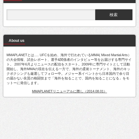
About us
MMAPLANETとは..... UFCを始め、海外で行われているMMA( Mixed Martial Arts）
の大会情報、試合レポート、選手&関係者のインタビュー等をお届けする専門サイ
ト。 2007年6月よりニュースの配信をスタート。2009年に専門サイトとして活動
開始し、海外MMAの現在を伝える一方で、海外の柔術トーナメント、海外のキッ
クボクシングも厳選してフォロー中。メジャー系イベントから日本国内で余り目
の届かない良質の格闘技まで「海外を知ることで、国内を知ることになる」をモ
ットーに発信します。
MMAPLANETリニューアルに際し（2014.08.01）