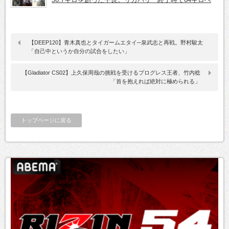
【DEEP120】青木真也とタイガームエタイ─泉武志と再戦。野村駿太
「自己中というか自分の試合をしたい」
【Gladiator CS02】上久保周哉の挑戦を受けるプログレス王者、竹内稔
「首を抱えれば絶対に極められる」
トップページに戻る