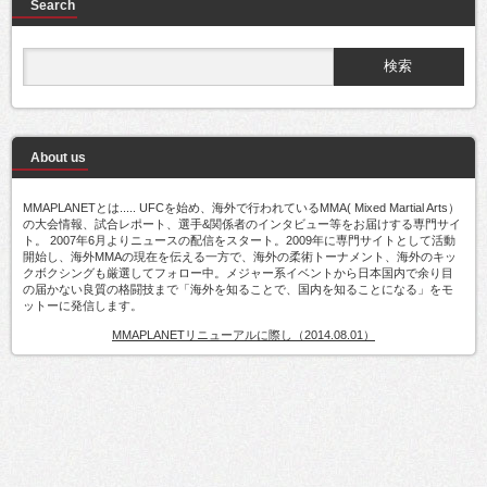
Search
About us
MMAPLANETとは..... UFCを始め、海外で行われているMMA( Mixed Martial Arts）
の大会情報、試合レポート、選手&関係者のインタビュー等をお届けする専門サイ
ト。 2007年6月よりニュースの配信をスタート。2009年に専門サイトとして活動
開始し、海外MMAの現在を伝える一方で、海外の柔術トーナメント、海外のキッ
クボクシングも厳選してフォロー中。メジャー系イベントから日本国内で余り目
の届かない良質の格闘技まで「海外を知ることで、国内を知ることになる」をモ
ットーに発信します。
MMAPLANETリニューアルに際し（2014.08.01）