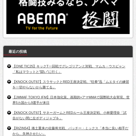
最近の投稿
【ONE TIC25】キックT一回戦でグレゴリアンと対戦、マムカ・ウスビャン
「私はマラットと“闘い”に行く」
【KNOCK OUT67】スラサックとRED王座決定戦、“狂拳”迅「ムエタイの練習
を一切やらないから勝てる」
【JMMAF TOKYO IFM】日本強化策。画期的=アマMMAで国際戦大会実現。世
界5カ国から9選手が来日
【KNOCK OUT67】サネーガームとREDルール王座決定戦、小林愛理奈「試
合がない間に左ボディジャブを」
【RIZIN54】捲土重来の佐藤将光戦、パッチー・ミックス「本当に良い相手だ
から、失神させたい」