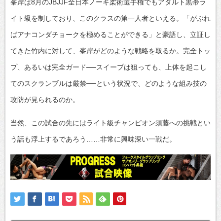
峯岸は8月のJBJJF全日本ノーギ柔術選手権でもアダルト黒帯ラ
イト級を制しており、このクラスの第一人者といえる。「がぶれ
ばアナコンダチョークを極めることができる」と豪語し、立証し
てきた竹内に対して、峯岸がどのような戦略を取るか。完全トッ
プ、あるいは完全ガード──スイープは狙っても、上体を起こし
てのスクランブルは厳禁──という状況で、どのような組み技の
攻防が見られるのか。
当然、この試合の先にはライト級チャンピオン須藤への挑戦とい
う話も浮上するであろう……非常に興味深い一戦だ。