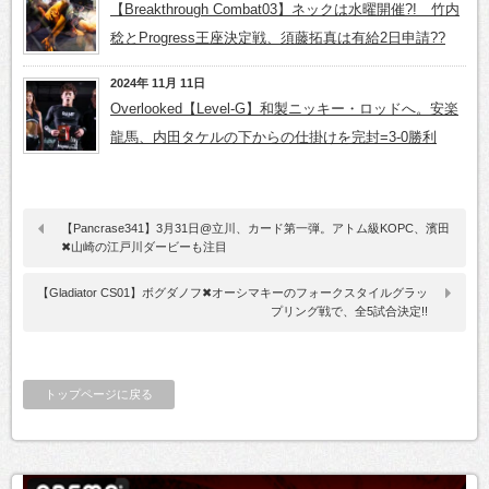
【Breakthrough Combat03】ネックは水曜開催?! 竹内
稔とProgress王座決定戦、須藤拓真は有給2日申請??
2024年 11月 11日
Overlooked【Level-G】和製ニッキー・ロッドへ。安楽
龍馬、内田タケルの下からの仕掛けを完封=3-0勝利
【Pancrase341】3月31日@立川、カード第一弾。アトム級KOPC、濱田
✖山崎の江戸川ダービーも注目
【Gladiator CS01】ボグダノフ✖オーシマキーのフォークスタイルグラッ
プリング戦で、全5試合決定!!
トップページに戻る