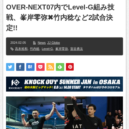
OVER-NEXT07内でLevel-G組み技
戦、峯岸零弥✖竹内稔など2試合決
定!!
2024.02.05
News
JJ Globo
高本裕和
,
竹内稔
,
Level-G
,
峯岸零弥
,
室谷勇汰