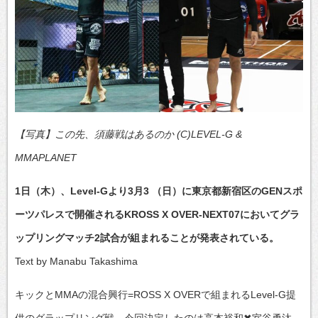
【写真】この先、須藤戦はあるのか (C)LEVEL-G &
MMAPLANET
1日（木）、Level-Gより3月3 （日）に東京都新宿区のGENスポ
ーツパレスで開催されるKROSS X OVER-NEXT07においてグラ
ップリングマッチ2試合が組まれることが発表されている。
Text by Manabu Takashima
キックとMMAの混合興行=ROSS X OVERで組まれるLevel-G提
供のグラップリング戦、今回決定したのは高本裕和✖室谷勇汰、