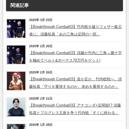
関連記事
2025年 3月 03日
【Breakthrough Combat03】竹内稔を破りフェザー級王
者に。須藤拓真「あの三角は足関の一部」
2025年 2月 26日
【Breakthrough Combat03】須藤が竹内に三角→腕十字
を極めてベルト&ボーナス70万円をゲット!
2025年 2月 26日
【Breakthrough Combat03】首か足か。竹内稔戦へ、須
藤拓真「守りを重視するのか。攻めを重視するのか」
2025年 2月 21日
【Breakthrough Combat03】アナコンダ×足関節!? 須藤
拓真とプログレス王座を争う竹内稔「すぐに終わる」
2025年 1月 28日