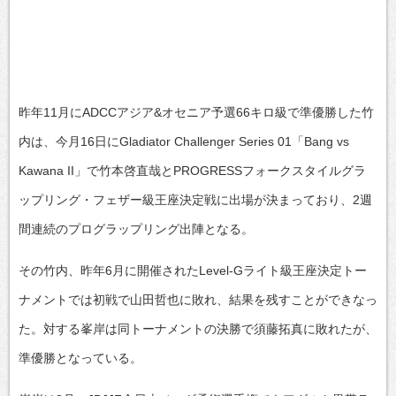
昨年11月にADCCアジア&オセニア予選66キロ級で準優勝した竹
内は、今月16日にGladiator Challenger Series 01「Bang vs
Kawana II」で竹本啓直哉とPROGRESSフォークスタイルグラ
ップリング・フェザー級王座決定戦に出場が決まっており、2週
間連続のプログラップリング出陣となる。
その竹内、昨年6月に開催されたLevel-Gライト級王座決定トー
ナメントでは初戦で山田哲也に敗れ、結果を残すことができなっ
た。対する峯岸は同トーナメントの決勝で須藤拓真に敗れたが、
準優勝となっている。