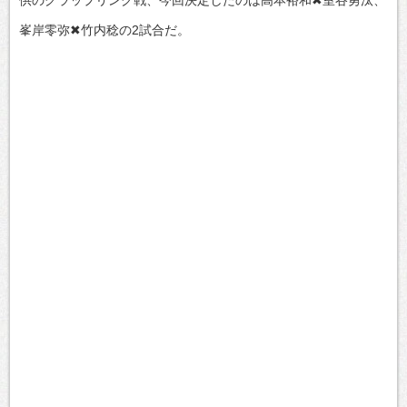
峯岸零弥✖竹内稔の2試合だ。