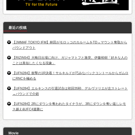
最近の投稿
【JMMAF TOKYO IFM】林田がモロッコのカルームをTD→マウント奪取から
パウンドアウト
【RIZIN54】大晦日出場に向け、ガジャマトフと激突。伊藤裕樹「好きな人の
ことは真似したくなる現象」
【UFN284】衝撃の1R決着！サルキルドが巧みなバックコントールからガムロ
にRNCを極める
【UFN284】エルキンスの引退試合は初回35秒、デルヴァリエが左ストレート
→パウンドで介錯
【UFN284】2Rにダウンを奪われたタイナラが、3Rにダウンを奪い返しレモ
ス越え&UFC4連勝に
Movie