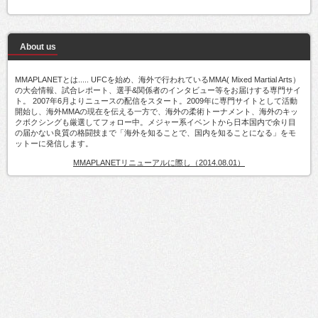
About us
MMAPLANETとは..... UFCを始め、海外で行われているMMA( Mixed Martial Arts）
の大会情報、試合レポート、選手&関係者のインタビュー等をお届けする専門サイ
ト。 2007年6月よりニュースの配信をスタート。2009年に専門サイトとして活動
開始し、海外MMAの現在を伝える一方で、海外の柔術トーナメント、海外のキッ
クボクシングも厳選してフォロー中。メジャー系イベントから日本国内で余り目
の届かない良質の格闘技まで「海外を知ることで、国内を知ることになる」をモ
ットーに発信します。
MMAPLANETリニューアルに際し（2014.08.01）