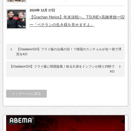
2024年 12月 17日
【Grachan Herios】年末決戦へ。TSUNE×高橋孝徳ー02
ー「ベテランの生き様を見せますよ」
【Gladiator024】フライ級の台風の目！？韓国のスンチョルが右一発で澤
田をKO
【Gladiator024】フライ級に韓国旋風！粘る久保をドンフンが残り29秒で
KO
トップページに戻る