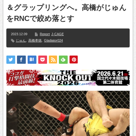
＆グラップリングへ。高橋がじゅん
をRNCで絞め落とす
2023.12.09
Report
J-CAGE
じゅん
,
高橋孝徳
,
Gladiator024