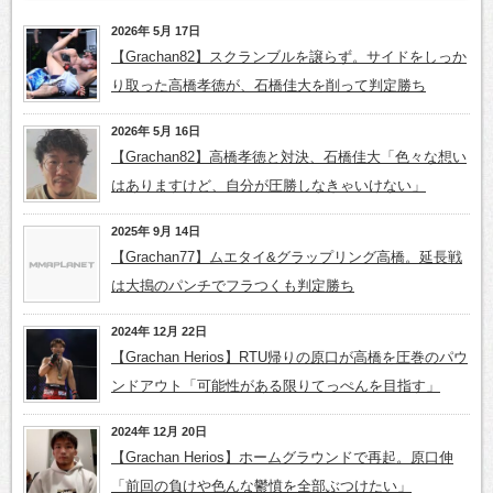
2026年 5月 17日
【Grachan82】スクランブルを譲らず。サイドをしっか
り取った高橋孝徳が、石橋佳大を削って判定勝ち
2026年 5月 16日
【Grachan82】高橋孝徳と対決、石橋佳大「色々な想い
はありますけど、自分が圧勝しなきゃいけない」
2025年 9月 14日
【Grachan77】ムエタイ&グラップリング高橋。延長戦
は大搗のパンチでフラつくも判定勝ち
2024年 12月 22日
【Grachan Herios】RTU帰りの原口が高橋を圧巻のパウ
ンドアウト「可能性がある限りてっぺんを目指す」
2024年 12月 20日
【Grachan Herios】ホームグラウンドで再起。原口伸
「前回の負けや色んな鬱憤を全部ぶつけたい」