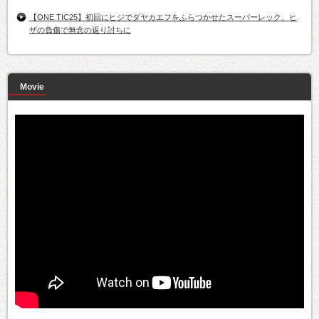
【ONE TIC25】初回にヒジでダヤカエフをふらつかせたスーパーレック、ヒ
ザの負傷で無念の返り討ちに
Movie