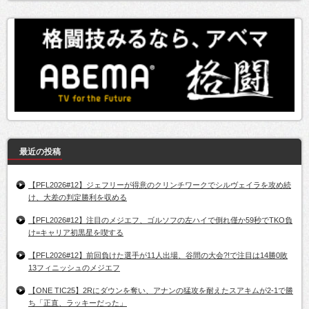
最近の投稿
【PFL2026#12】ジェフリーが得意のクリンチワークでシルヴェイラを攻め続
け、大差の判定勝利を収める
【PFL2026#12】注目のメジエフ、ゴルソフの左ハイで倒れ僅か59秒でTKO負
け=キャリア初黒星を喫する
【PFL2026#12】前回負けた選手が11人出場、谷間の大会?!で注目は14勝0敗
13フィニッシュのメジエフ
【ONE TIC25】2Rにダウンを奪い、アナンの猛攻を耐えたスアキムが2-1で勝
ち「正直、ラッキーだった」