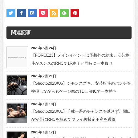
関連記事
2026年 5月 24日
【FORCE23】メインイベントは予想外の結末。安芸柊
斗がスンスのRNCで1R終了と同時に一本負け
2025年 7月 21日
【Shooto2025#06】シモンスズキ、安芸柊斗のパンチを
被弾しながらもケージ際のTD→RNCで一本勝ち
2025年 1月 19日
【Shooto2025#01】千載一遇のチャンスを逃さず。関口
が安芸にRNCを極めてフライ級暫定王座を獲得
2025年 1月 17日