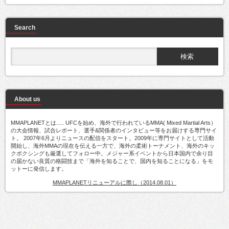
Search
About us
MMAPLANETとは..... UFCを始め、海外で行われているMMA( Mixed Martial Arts）
の大会情報、試合レポート、選手&関係者のインタビュー等をお届けする専門サイ
ト。 2007年6月よりニュースの配信をスタート。2009年に専門サイトとして活動
開始し、海外MMAの現在を伝える一方で、海外の柔術トーナメント、海外のキッ
クボクシングも厳選してフォロー中。メジャー系イベントから日本国内で余り目
の届かない良質の格闘技まで「海外を知ることで、国内を知ることになる」をモ
ットーに発信します。
MMAPLANETリニューアルに際し（2014.08.01）