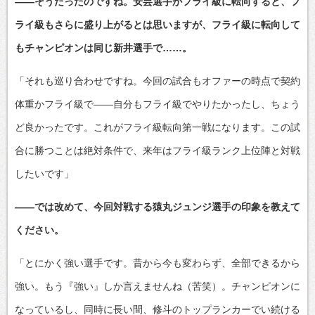
――そうだったのですね。安芸選手がフライ級に転向すると、フ
ライ級もさらに盛り上がるとは思いますが、フライ級に転向して
もチャンピオンは同じ新井選手で……。
「それも巡り合わせですね。今回の試合もオファーの時点で契約
体重かフライ級で――自分もフライ級でやりたかったし、ちょう
ど良かったです。これがフライ級転向第一戦になります。この試
合に勝つことは絶対条件で、来年はフライ級ランク上位陣と対戦
したいです」
――では改めて、今回対戦する猿丸ジュンジ選手の印象を教えて
ください。
「とにかく強い選手です。昔から今も変わらず、全部できるから
強い。もう『強い』しか言えませんね（苦笑）。チャンピオンに
なっているし、同時に長い間、修斗のトップランカーでい続ける