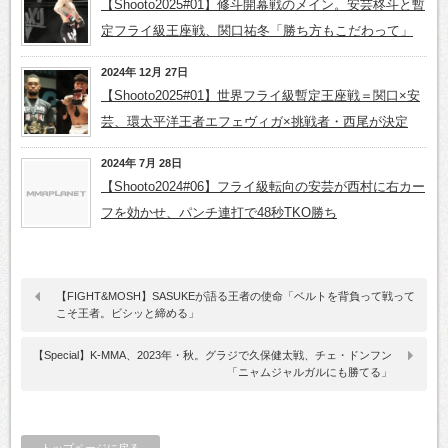
【Shooto2025#01】修斗開幕戦のメイン。安芸柊斗と暫
定フライ級王座戦、関口祐冬「勝ち方もこだわって」
2024年 12月 27日
【Shooto2025#01】世界フライ級暫定王座戦＝関口×安
芸、環太平洋王者エフェヴィガ×挑戦者・西尾が決定
2024年 7月 28日
【Shooto2024#06】フライ級転向の安芸が西村に右カー
フを効かせ、パンチ連打で48秒TKO勝ち
【FIGHT&MOSH】SASUKEが語る王者の使命「ベルトを背負って戦って
こそ王者。ビシッと締める」
【Special】K-MMA、2023年・秋。グラジで久保健太戦、チェ・ドンフン
「ニャムジャルガルにも勝てる」
トップページに戻る