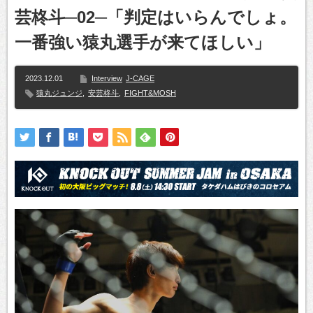
芸柊斗─02─「判定はいらんでしょ。
一番強い猿丸選手が来てほしい」
2023.12.01
Interview
J-CAGE
猿丸ジュンジ
,
安芸柊斗
,
FIGHT&MOSH