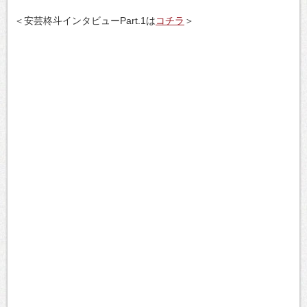
＜安芸柊斗インタビューPart.1は
コチラ
＞