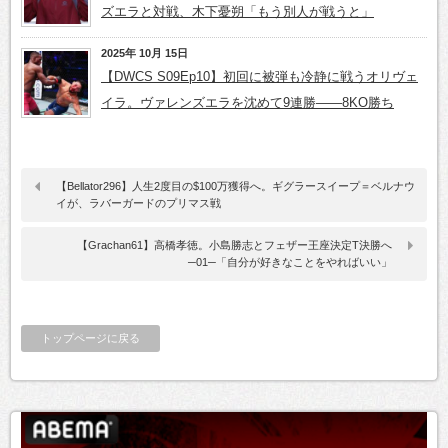
ズエラと対戦、木下憂朔「もう別人が戦うと」
2025年 10月 15日
【DWCS S09Ep10】初回に被弾も冷静に戦うオリヴェ
イラ。ヴァレンズエラを沈めて9連勝——8KO勝ち
【Bellator296】人生2度目の$100万獲得へ。ギグラースイープ＝ベルナウ
イが、ラバーガードのプリマス戦
【Grachan61】高橋孝徳。小島勝志とフェザー王座決定T決勝へ
─01─「自分が好きなことをやればいい」
トップページに戻る