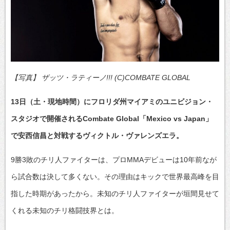
【写真】 ザッツ・ラティーノ!!! (C)COMBATE GLOBAL
13日（土・現地時間）にフロリダ州マイアミのユニビジョン・
スタジオで開催されるCombate Global「Mexico vs Japan」
で安西信昌と対戦するヴィクトル・ヴァレンズエラ。
9勝3敗のチリ人ファイターは、プロMMAデビューは10年前なが
ら試合数は決して多くない。その理由はキックで世界最高峰を目
指した時期があったから。未知のチリ人ファイターが垣間見せて
くれる未知のチリ格闘技界とは。