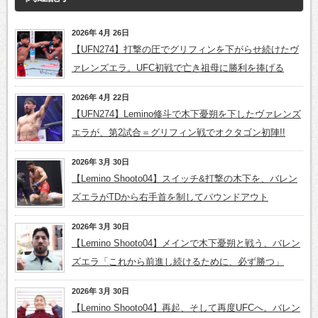
2026年 4月 26日
【UFN274】打撃の圧でグリフィンを下がらせ続けたヴ
ァレンズエラ。UFC初戦で亡き祖母に勝利を捧げる
2026年 4月 22日
【UFN274】Lemino修斗で木下憂朔を下したヴァレンズ
エラが、第2試合＝グリフィン戦でオクタゴン初陣!!
2026年 3月 30日
【Lemino Shooto04】スイッチ&打撃の木下を、バレン
ズエラがTDから右手首を制してパウンドアウト
2026年 3月 30日
【Lemino Shooto04】メインで木下憂朔と戦う、バレン
ズエラ「これから前進し続けるために、必ず勝つ」
2026年 3月 30日
【Lemino Shooto04】再起、そして再度UFCへ。バレン