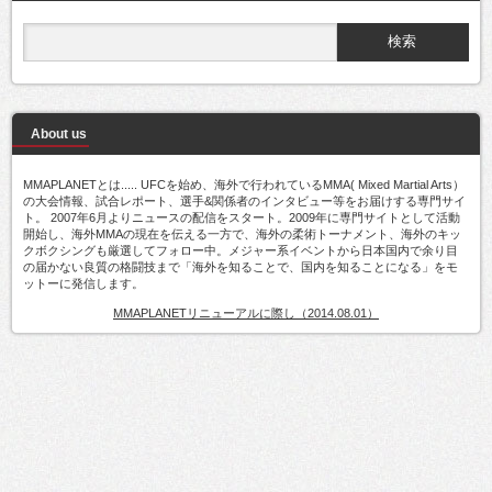
About us
MMAPLANETとは..... UFCを始め、海外で行われているMMA( Mixed Martial Arts）
の大会情報、試合レポート、選手&関係者のインタビュー等をお届けする専門サイ
ト。 2007年6月よりニュースの配信をスタート。2009年に専門サイトとして活動
開始し、海外MMAの現在を伝える一方で、海外の柔術トーナメント、海外のキッ
クボクシングも厳選してフォロー中。メジャー系イベントから日本国内で余り目
の届かない良質の格闘技まで「海外を知ることで、国内を知ることになる」をモ
ットーに発信します。
MMAPLANETリニューアルに際し（2014.08.01）