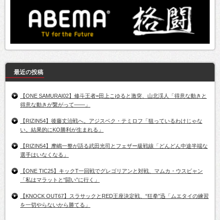
最近の投稿
【ONE SAMURAI02】修斗王者=田上こゆると激突、山北渓人「得意な動きと
得意な動きが繋がって――」
【RIZIN54】後藤丈治戦へ。アジスベク・テミロフ「狙っているわけじゃな
い。結果的にKO勝利が生まれる」
【RIZIN54】摩嶋一整が語る武田光司とフェザー級戦線「どんどん中途半端な
選手はいなくなる」
【ONE TIC25】キックT一回戦でグレゴリアンと対戦、マムカ・ウスビャン
「私はマラットと“闘い”に行く」
【KNOCK OUT67】スラサックとRED王座決定戦、“狂拳”迅「ムエタイの練習
を一切やらないから勝てる」