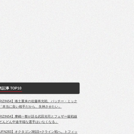
気記事 TOP10
RIZIN54】捲土重来の佐藤将光戦、パッチー・ミック
「本当に良い相手だから、失神させたい」
RIZIN54】摩嶋一整が語る武田光司とフェザー級戦線
どんどん中途半端な選手はいなくなる」
UFN283】オクタゴン3戦目=クライン戦へ。トフィッ