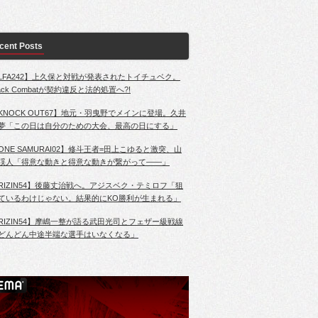
cent Posts
LFA242】上久保と対戦が発表されたトイチュベク。
lack Combatが契約違反と法的処置へ?!
KNOCK OUT67】地元・羽曳野でメインに登場。久井
夢「この日は自分のための大会、最高の日にする」
ONE SAMURAI02】修斗王者=田上こゆると激突、山
渓人「得意な動きと得意な動きが繋がって――」
RIZIN54】後藤丈治戦へ。アジスベク・テミロフ「狙
ているわけじゃない。結果的にKO勝利が生まれる」
RIZIN54】摩嶋一整が語る武田光司とフェザー級戦線
どんどん中途半端な選手はいなくなる」