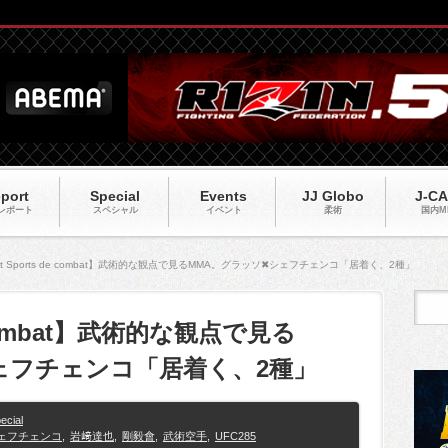
port
Special
Events
JJ Globo
J-C
レポート
スペシャル
イベント
柔術
国内M
et Sports de combat】武術的な観点で見るMMA。グラッソ✖シェフチェンコ「居着く、2種」
de combat】武術的な観点で見る
ェフチェンコ「居着く、2種」
ecial
ェフチェンコ
,
岩﨑達也
,
剛毅會
,
武術空手
,
UFC285