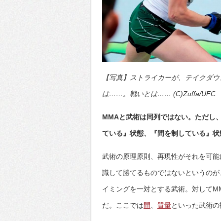
【写真】ストライカーが、テイクダウ
は……。戦いとは…… (C)Zuffa/UFC
MMAと武術は同列ではない。ただし
ている』状態、『間を制している』状
武術の原理原則、再現性がそれを可能
識して勝てるものではないというのが
イミングを一対とする武術。対してM
だ。ここでは
間
、
質量
といった武術の