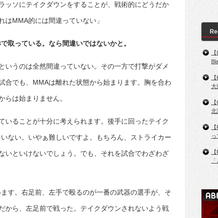
ラッソにテイクダウンをすることが、戦術的にどうだか
れはMMA的には間違っていない」
Re
-28で取っている。なら間違いではないかと。
【
B
というのは全然間違っていない。その一方で打撃がダメ
【
試合でも、MMAは離れた状態から始まります。胸を合わ
大
からは始まりません。
【
北
ていることが十分に考えられます。後手に回ったテイク
【
っ
ていない。いやぁ難しいですよ。もちろん、ストライカー
【
ないといけないでしょう。でも、それを試合でわざわざ
「
います。右足前、左手で殴るのが一番の武器の選手が、そ
だから、左足前で戦った。テイクダウンされないよう戦