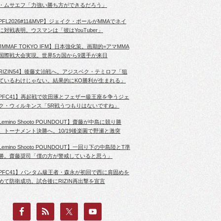
・ムサエフ「力強い勝ち方ができるだろう」
PFL2026#11&MVP】ジェイク・ポールがMMAでネイ
に対戦表明。ウスマンは「彼はYouTuber」
JMMAF TOKYO IFM】日本強化策。画期的=アマMMA
国際戦大会実現。世界5カ国から9選手が来日
RIZIN54】後藤丈治戦へ。アジスベク・テミロフ「狙
ているわけじゃない。結果的にKO勝利が生まれる」
PFC41】再起戦で吹田琢とフェザー級王座を争うジェ
ク・ウィルキンス「5R戦うつもりはないですね」
Lemino Shooto POUNDOUT】齋藤が中島に競り勝
、トーナメント決勝へ。10/19後楽園で野瀬と激突
Lemino Shooto POUNDOUT】一回り下の中島陸とT準
勝。齋藤奨司「僕の方が警戒していると思う」
PFC41】バンタム級王者・森永が初回で西に肩固めを
めて防衛成功。試合後にRIZIN再出撃を宣言