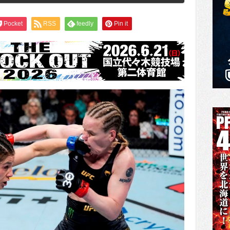
Pocket
RSS
feedly
Pin it