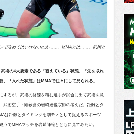
ンで攻めてはいけないのか……。MMAとは……。武術と
、武術の4大要素である『観えている』状態、『先を取れ
態、『入れた状態』はMMAで往々にして見られる。
にするが、武術の修練を積む選手が試合に出て武術を意
、武術空手・剛毅會の岩﨑達也宗師の考えだ。距離とタ
MAは距離とタイミングを別モノとして捉えるスポーツ
観点でMMAマッチを岩﨑師範とともに見てみたい。