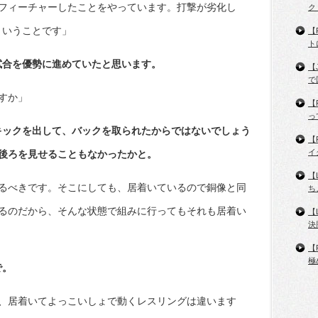
フィーチャーしたことをやっています。打撃が劣化し
ク
ということです」
【
ト
試合を優勢に進めていたと思います。
【
で
すか」
【
っ
キックを出して、バックを取られたからではないでしょう
【
イ
後ろを見せることもなかったかと。
【
るべきです。そこにしても、居着いているので銅像と同
ち
るのだから、そんな状態で組みに行ってもそれも居着い
【
決
【
極
で。
、居着いてよっこいしょで動くレスリングは違います