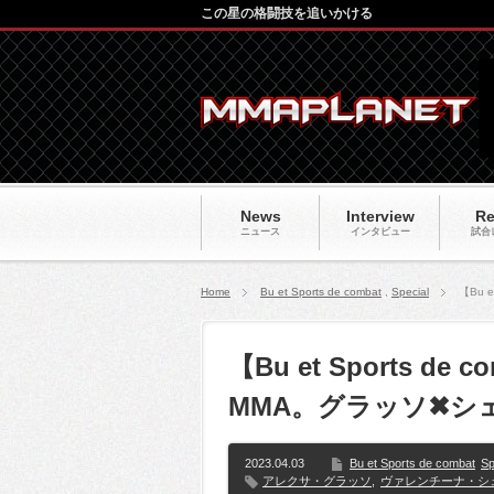
この星の格闘技を追いかける
News
Interview
Re
ニュース
インタビュー
試合
Home
Bu et Sports de combat
,
Special
【Bu 
【Bu et Sports 
MMA。グラッソ✖シ
2023.04.03
Bu et Sports de combat
Sp
アレクサ・グラッソ
,
ヴァレンチーナ・シ