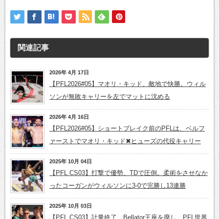
関連記事
2026年 4月 17日
【PFL2026#05】マオリ・キッド、敵地で快勝。ウィル
ソンが無敗キャリーを左でマットに沈める
2026年 4月 16日
【PFL2026#05】ショートブレイク前のPFLは、ベルフ
ァーストでマオリ・キッド✖ヒューズの代役キャリー
2025年 10月 04日
【PFL CS03】打撃で優勢、TDで圧倒。柔術をさせなか
ったコーガンがウィルソンに3-0で完勝し13連勝
2025年 10月 03日
【PFL CS03】計量終了 Bellator王座を廃し、PFL世界