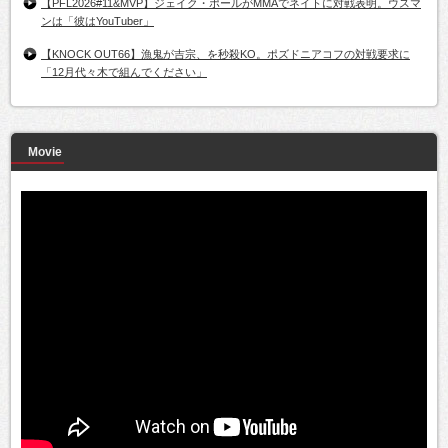
【PFL2026#11&MVP】ジェイク・ポールがMMAでネイトに対戦表明。ウスマ
ンは「彼はYouTuber」
【KNOCK OUT66】漁鬼が吉宗、を秒殺KO。ポズドニアコフの対戦要求に
「12月代々木で組んでください」
Movie