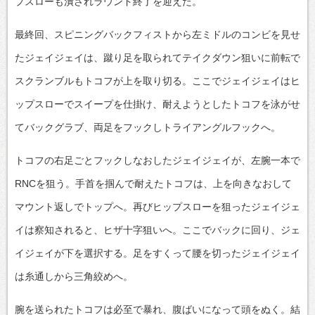
プスローも潰されラウンド終了を迎えた。
最終回、スピニングバックフィストから左ミドルのコンビを見せ
たジェイジェイは、蹴り足を取られてテイクダウン狙いに前転で
スクランブルもトコフが上を取り切る。ここでジェイジェイはヒ
ップスローでスイープを仕掛け、耐えようとしたトコフを泳がせ
てバックグラブ、両足をフックしトライアングルフックへ。
トコフの右足ごとフックしなおしたジェイジェイが、左腕一本で
RNCを狙う。手首を掴んで耐えたトコフは、上を向きなおして
マウント返しでトップへ。再びヒップスローを狙ったジェイジェ
イは察知されると、ヒザ十字狙いへ。ここでバックに回り、ジェ
イジェイが下を選択する。足をすくって腰を切ったジェイジェイ
は糸通しから三角絞めへ。
腕を送られたトコフは必至で暴れ、腹ばいになって頭をぬく。結