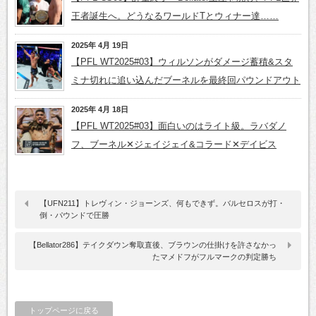
王者誕生へ。どうなるワールドTとウィナー達……
2025年 4月 19日
【PFL WT2025#03】ウィルソンがダメージ蓄積&スタ
ミナ切れに追い込んだブーネルを最終回パウンドアウト
2025年 4月 18日
【PFL WT2025#03】面白いのはライト級。ラバダノ
フ、ブーネル✕ジェイジェイ&コラード✕デイビス
【UFN211】トレヴィン・ジョーンズ、何もできず。バルセロスが打・
倒・パウンドで圧勝
【Bellator286】テイクダウン奪取直後、ブラウンの仕掛けを許さなかっ
たマメドフがフルマークの判定勝ち
トップページに戻る