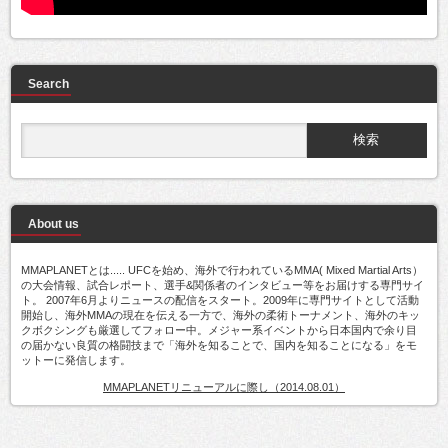
Search
About us
MMAPLANETとは..... UFCを始め、海外で行われているMMA( Mixed Martial Arts）
の大会情報、試合レポート、選手&関係者のインタビュー等をお届けする専門サイ
ト。 2007年6月よりニュースの配信をスタート。2009年に専門サイトとして活動
開始し、海外MMAの現在を伝える一方で、海外の柔術トーナメント、海外のキッ
クボクシングも厳選してフォロー中。メジャー系イベントから日本国内で余り目
の届かない良質の格闘技まで「海外を知ることで、国内を知ることになる」をモ
ットーに発信します。
MMAPLANETリニューアルに際し（2014.08.01）