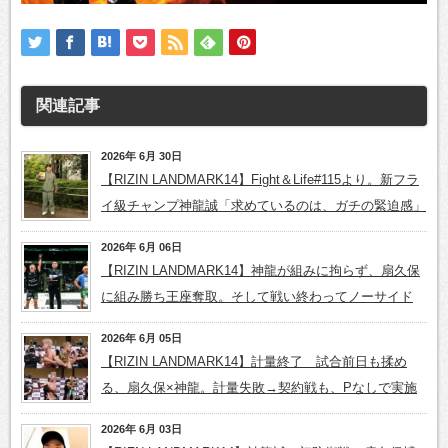
関連記事
2026年 6月 30日
【RIZIN LANDMARK14】Fight＆Life#115より。新フラ
イ級チャンプ神龍誠「求めているのは、ガチの緊迫感」
2026年 6月 06日
【RIZIN LANDMARK14】神龍が組みに拘らず、扇久保
に組み勝ち王座奪取。そして戦い終わってノーサイド
2026年 6月 05日
【RIZIN LANDMARK14】計量終了 試合前日も揉め
る、扇久保×神龍。計量失敗→契約戦も、Pなしで実施
2026年 6月 03日