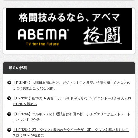
最近の投稿
【RIZIN54】大晦日出場に向け、ガジャマトフと激突。伊藤裕樹「好きな人の
ことは真似したくなる現象」
【UFN284】衝撃の1R決着！サルキルドが巧みなバックコントールからガムロ
にRNCを極める
【UFN284】エルキンスの引退試合は初回35秒、デルヴァリエが左ストレート
→パウンドで介錯
【UFN284】2Rにダウンを奪われたタイナラが、3Rにダウンを奪い返しレモ
ス越え&UFC4連勝に