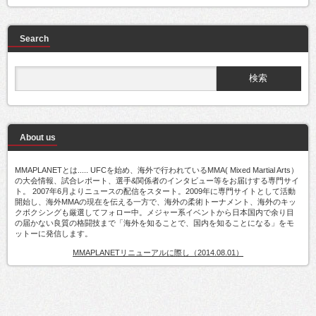
Search
About us
MMAPLANETとは..... UFCを始め、海外で行われているMMA( Mixed Martial Arts）
の大会情報、試合レポート、選手&関係者のインタビュー等をお届けする専門サイ
ト。 2007年6月よりニュースの配信をスタート。2009年に専門サイトとして活動
開始し、海外MMAの現在を伝える一方で、海外の柔術トーナメント、海外のキッ
クボクシングも厳選してフォロー中。メジャー系イベントから日本国内で余り目
の届かない良質の格闘技まで「海外を知ることで、国内を知ることになる」をモ
ットーに発信します。
MMAPLANETリニューアルに際し（2014.08.01）