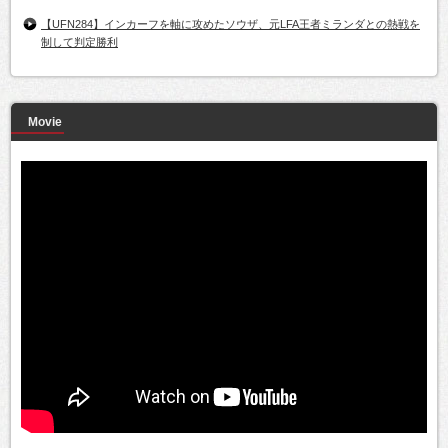
【UFN284】インカーフを軸に攻めたソウザ、元LFA王者ミランダとの熱戦を
制して判定勝利
Movie