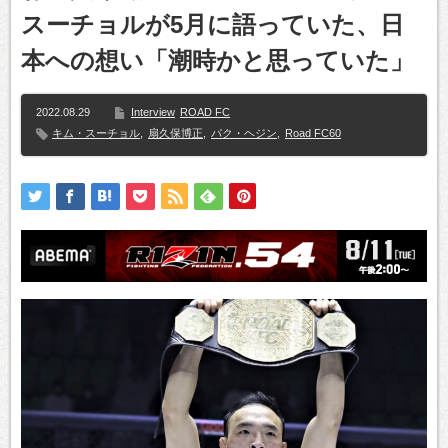
スーチョルが5月に語っていた、日
本への想い「潮時かと思っていた」
2022.08.29
Interview
ROAD FC
キム・スーチョル
,
扇久保博正
,
パク・ヘジン
,
Road FC60