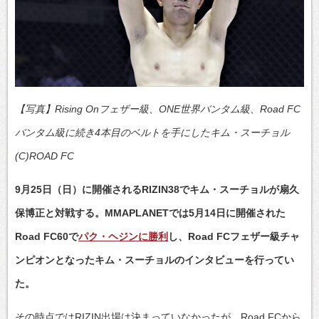
【写真】Rising Onフェザー級、ONE世界バンタム級、Road FC
バンタム級に続き4本目のベルトを手にしたキム・スーチョル
(C)ROAD FC
9月25日（日）に開催されるRIZIN38でキム・スーチョルが扇久
保博正と対戦する。MMAPLANETでは5月14日に開催された
Road FC60で
パク・ヘジンに勝利
し、Road FCフェザー級チャ
ンピオンとなったキム・スーチョルのインタビューを行ってい
た。
その時点ではRIZIN出場は決まっていなかったが、Road FCから