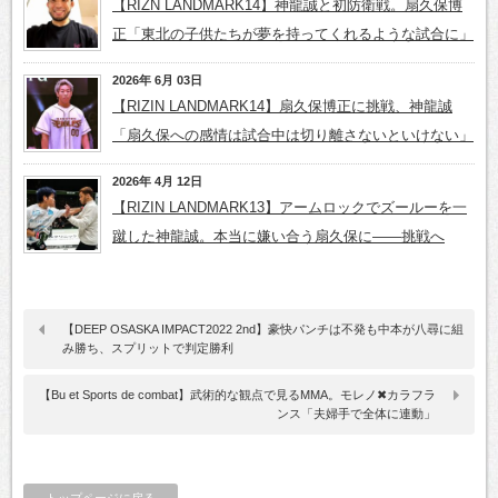
【RIZN LANDMARK14】神龍誠と初防衛戦。扇久保博
正「東北の子供たちが夢を持ってくれるような試合に」
2026年 6月 03日
【RIZIN LANDMARK14】扇久保博正に挑戦、神龍誠
「扇久保への感情は試合中は切り離さないといけない」
2026年 4月 12日
【RIZIN LANDMARK13】アームロックでズールーを一
蹴した神龍誠。本当に嫌い合う扇久保に――挑戦へ
【DEEP OSASKA IMPACT2022 2nd】豪快パンチは不発も中本が八尋に組
み勝ち、スプリットで判定勝利
【Bu et Sports de combat】武術的な観点で見るMMA。モレノ✖カラフラ
ンス「夫婦手で全体に連動」
トップページに戻る