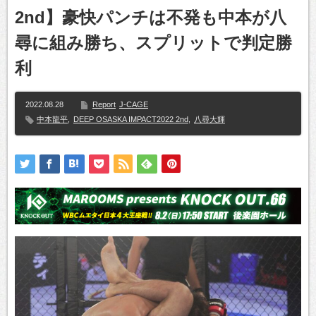
2nd】豪快パンチは不発も中本が八
尋に組み勝ち、スプリットで判定勝
利
2022.08.28
Report
J-CAGE
中本龍平
,
DEEP OSASKA IMPACT2022 2nd
,
八尋大輝