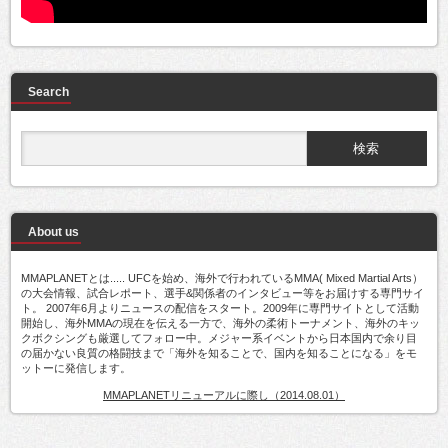
Search
About us
MMAPLANETとは..... UFCを始め、海外で行われているMMA( Mixed Martial Arts）
の大会情報、試合レポート、選手&関係者のインタビュー等をお届けする専門サイ
ト。 2007年6月よりニュースの配信をスタート。2009年に専門サイトとして活動
開始し、海外MMAの現在を伝える一方で、海外の柔術トーナメント、海外のキッ
クボクシングも厳選してフォロー中。メジャー系イベントから日本国内で余り目
の届かない良質の格闘技まで「海外を知ることで、国内を知ることになる」をモ
ットーに発信します。
MMAPLANETリニューアルに際し（2014.08.01）