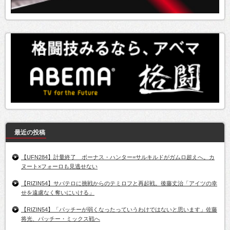
最近の投稿
【UFN284】計量終了 ボーナス・ハンター=サルキルドがガムロ超えへ。カ
ヌート×フォーロも見逃せない
【RIZIN54】サバテロに挑戦からのテミロフと再起戦。後藤丈治「アイツの幸
せを遠慮なく奪いにいける」
【RIZIN54】「パッチーが弱くなったっていうわけではないと思います」佐藤
将光、パッチー・ミックス戦へ