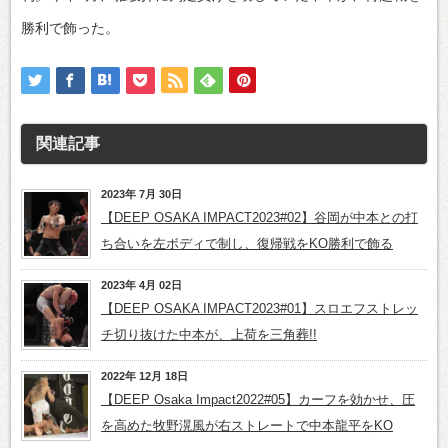
勝利で飾った。
関連記事
2023年 7月 30日
【DEEP OSAKA IMPACT2023#02】谷岡が中本との打
ち合いを左ボディで制し、復帰戦をKO勝利で飾る
2023年 4月 02日
【DEEP OSAKA IMPACT2023#01】スロエフストレッ
チ切り抜けた中本が、上荷を三角葬!!
2022年 12月 18日
【DEEP Osaka Impact2022#05】カーフを効かせ、圧
を高めた牧野滉風が右ストレートで中本龍平をKO