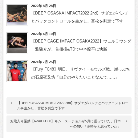
2022年 8月 28日
【DEEP OSASKA IMPACT2022 2nd】サダエがパンチ
とバックコントロールを生かし、富松を判定で下す
2022年 4月 10日
【DEEP CAGE IMPACT OSAKA2022】ウェルラウンダ
ー雅駿介が、首相撲&TDで中本龍平に快勝
2021年 7月 25日
【Fury FC48】明日、リヴァイ・モウルズ戦。崖っぷち
の石原夜叉坊「自分のやりたいことなんで……」
【DEEP OSASKA IMPACT2022 2nd】サダエがパンチとバックコントロー
ルを生かし、富松を判定で下す
お蔵入り厳禁【Road FC60】キム・スーチョルが5月に語っていた、日本
への想い「潮時かと思っていた」