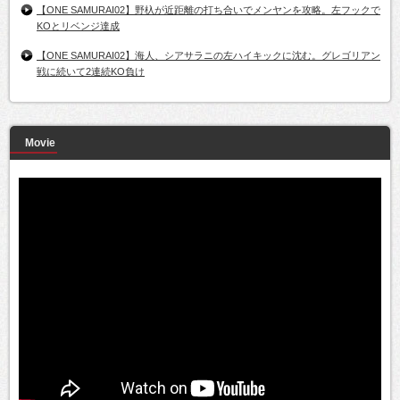
【ONE SAMURAI02】野杁が近距離の打ち合いでメンヤンを攻略。左フックで
KOとリベンジ達成
【ONE SAMURAI02】海人、シアサラニの左ハイキックに沈む。グレゴリアン
戦に続いて2連続KO負け
Movie