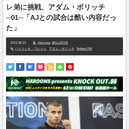
レ弟に挑戦、アダム・ボリッチ
─01─「AJとの試合は酷い内容だっ
た」
2022.08.23
Interview
BELLATOR
パトリシオ・フレイレ
,
アダム・ボリッチ
,
Bellator286