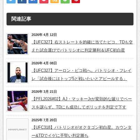
関連記事
2026年 4月 12日
【UFC327】右ストレートを的確に当てたピコ、TDも交
えた試合運びでパトリシオに判定勝利＆UFC初白星
2026年 4月 08日
【UFC327】アーロン・ピコ戦へ。パトリシオ・フレイ
レ「試合後にはトップ5と戦いたいとアピールする」
2026年 3月 21日
【PFL2026#02】AJ・マッキーJrが変則的な蹴りでペー
スを譲らず。TDにも成功してボリッチを判定で下す
2025年 7月 20日
【UFC318】パトリシオがオクタゴン初白星。カウンタ
ー&TDでイゲに手堅い判定勝ち