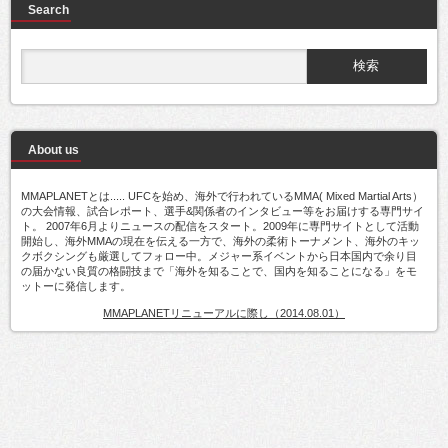
Search
About us
MMAPLANETとは..... UFCを始め、海外で行われているMMA( Mixed Martial Arts）
の大会情報、試合レポート、選手&関係者のインタビュー等をお届けする専門サイ
ト。 2007年6月よりニュースの配信をスタート。2009年に専門サイトとして活動
開始し、海外MMAの現在を伝える一方で、海外の柔術トーナメント、海外のキッ
クボクシングも厳選してフォロー中。メジャー系イベントから日本国内で余り目
の届かない良質の格闘技まで「海外を知ることで、国内を知ることになる」をモ
ットーに発信します。
MMAPLANETリニューアルに際し（2014.08.01）