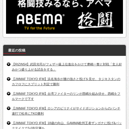
最近の投稿
【RIZIN54】武田光司がフェザー級上位進出をかけて摩嶋一整と対戦「玄人好
みかつ盛り上がる試合をする」
【JMMAF TOKYO IFM】浜名海歩が腰の強さと投げを見せ、タジキスタンの
カフロフにスプリット判定で勝利
【JMMAF TOKYO IFM】台湾ファイターのリンが西嶋を組み伏せ、西嶋をフ
ルマークで下す
【JMMAF TOKYO IFM】ロシアのビリナイがサイドポジションからのパンチ
連打で松本にTKO勝利
【JMMAF TOKYO IFM】18歳の向山、GAMMA欧州王者ザンガナに投げ&バッ
クテイクで3-0判定勝ち