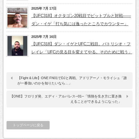
2025年 7月 17日
【UFC318】オクタゴン20戦目でピットブルと対戦――
ダン・イゲ「打ち気には逸ったところでカウンター」
2025年 7月 16日
【UFC318】ダン・イゲとUFC二戦目。パトリシオ・フ
レイレ「UFCの見る目を変えてやる。そのために戦う」
【Fight & Life】ONE FN01でDJと再戦、アドリアーノ・モライシュ「誰
が一番強いのかを知りたいなら…」
【ONE】フロリダ発、エディ・アルバレス─01─「情熱を生き方に置き換
えることができるようになった」
トップページに戻る