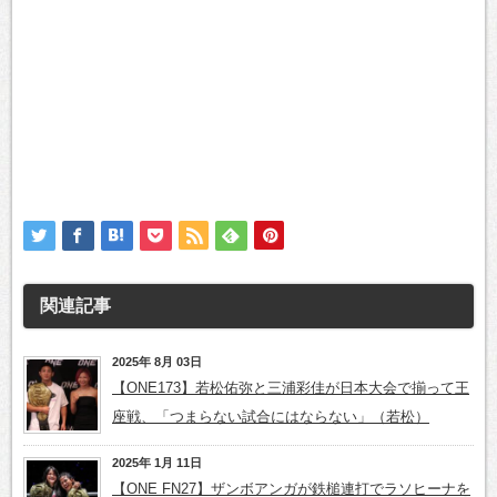
関連記事
2025年 8月 03日
【ONE173】若松佑弥と三浦彩佳が日本大会で揃って王
座戦、「つまらない試合にはならない」（若松）
2025年 1月 11日
【ONE FN27】ザンボアンガが鉄槌連打でラソヒーナを