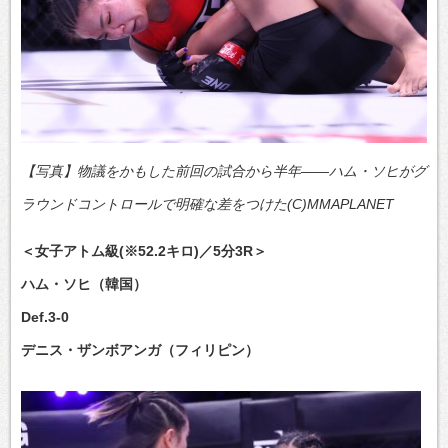
【写真】物議をかもした前回の試合から半年――ハム・ソヒがグ
ラウンドコントロールで明確な差をつけた(C)MMAPLANET
＜女子アトム級(※52.2キロ)／5分3R＞
ハム・ソヒ（韓国）
Def.3-0
デニス・ザンボアンガ（フィリピン）