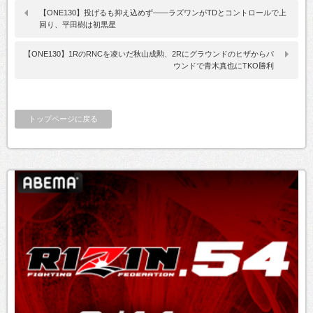
【ONE130】投げるも抑え込めず――ラズワンがTDとコントロールで上
回り、平田樹は初黒星
【ONE130】1RのRNCを凌いだ秋山成勲、2Rにグラウンドのヒザからパ
ウンドで青木真也にTKO勝利
トップページに戻る