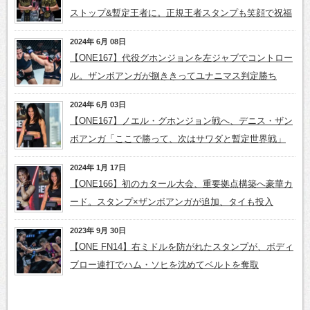
ストップ&暫定王者に。正規王者スタンプも笑顔で祝福
2024年 6月 08日
【ONE167】代役グホンジョンを左ジャブでコントロー
ル。ザンボアンガが捌ききってユナニマス判定勝ち
2024年 6月 03日
【ONE167】ノエル・グホンジョン戦へ、デニス・ザン
ボアンガ「ここで勝って、次はサワダと暫定世界戦」
2024年 1月 17日
【ONE166】初のカタール大会、重要拠点構築へ豪華カ
ード。スタンプ×ザンボアンガが追加、タイも投入
2023年 9月 30日
【ONE FN14】右ミドルを防がれたスタンプが、ボディ
ブロー連打でハム・ソヒを沈めてベルトを奪取