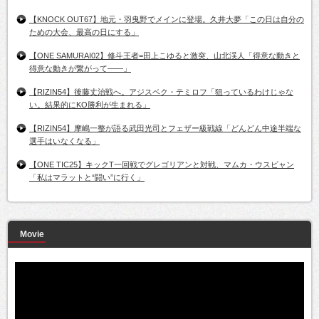
【KNOCK OUT67】地元・羽曳野でメインに登場。久井大夢「この日は自分の
ための大会、最高の日にする」
【ONE SAMURAI02】修斗王者=田上こゆると激突、山北渓人「得意な動きと
得意な動きが繋がって――」
【RIZIN54】後藤丈治戦へ。アジスベク・テミロフ「狙っているわけじゃな
い。結果的にKO勝利が生まれる」
【RIZIN54】摩嶋一整が語る武田光司とフェザー級戦線「どんどん中途半端な
選手はいなくなる」
【ONE TIC25】キックT一回戦でグレゴリアンと対戦、マムカ・ウスビャン
「私はマラットと“闘い”に行く」
Movie