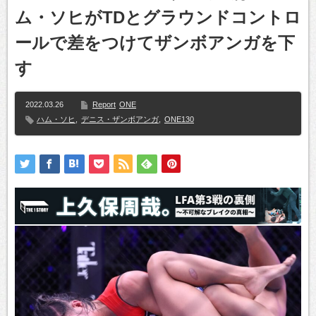
ム・ソヒがTDとグラウンドコントロ
ールで差をつけてザンボアンガを下
す
2022.03.26
Report
ONE
ハム・ソヒ
,
デニス・ザンボアンガ
,
ONE130