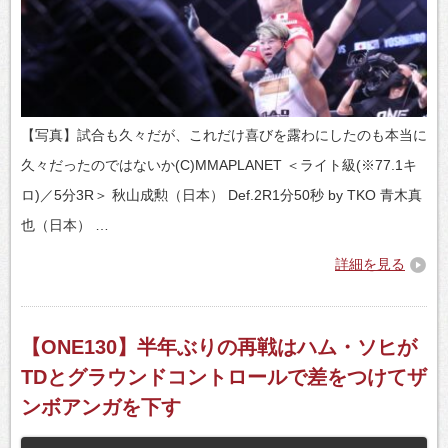
【写真】試合も久々だが、これだけ喜びを露わにしたのも本当に
久々だったのではないか(C)MMAPLANET ＜ライト級(※77.1キ
ロ)／5分3R＞ 秋山成勲（日本） Def.2R1分50秒 by TKO 青木真
也（日本） …
詳細を見る
【ONE130】半年ぶりの再戦はハム・ソヒが
TDとグラウンドコントロールで差をつけてザ
ンボアンガを下す