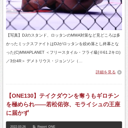
【写真】DJのスタンド、ロッタンのMMA対策など見どころは多
かったミックスファイトはDJがロッタンを絞め落とし終幕とな
った(C)MMAPLANET ＜フリースタイル・フライ級(※61.2キロ)
／3分4R＞ デメトリウス・ジョンソン（…
詳細を見る
【ONE130】テイクダウンを奪うもギロチン
を極められ――若松佑弥、モライシュの王座
に届かず
2022.03.26
Report
ONE