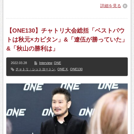
詳細を見る
【ONE130】チャトリ大会総括「ベストバウ
トは秋元×カピタン」&「遼伍が勝っていた」
&「秋山の勝利は」
2022.03.28
Interview
ONE
チャトリ・シットヨートン
,
ONE X
,
ONE130