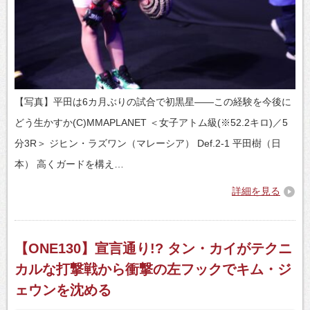
【写真】平田は6カ月ぶりの試合で初黒星――この経験を今後に
どう生かすか(C)MMAPLANET ＜女子アトム級(※52.2キロ)／5
分3R＞ ジヒン・ラズワン（マレーシア） Def.2-1 平田樹（日
本） 高くガードを構え…
詳細を見る
【ONE130】宣言通り!? タン・カイがテクニ
カルな打撃戦から衝撃の左フックでキム・ジ
ェウンを沈める