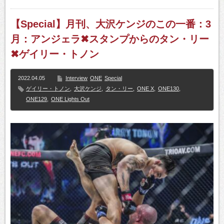
【Special】月刊、大沢ケンジのこの一番：3
月：アンジェラ✖スタンプからのタン・リー
✖ゲイリー・トノン
2022.04.05
Interview
ONE
Special
ゲイリー・トノン
,
大沢ケンジ
,
タン・リー
,
ONE X
,
ONE130
,
ONE129
,
ONE Lights Out