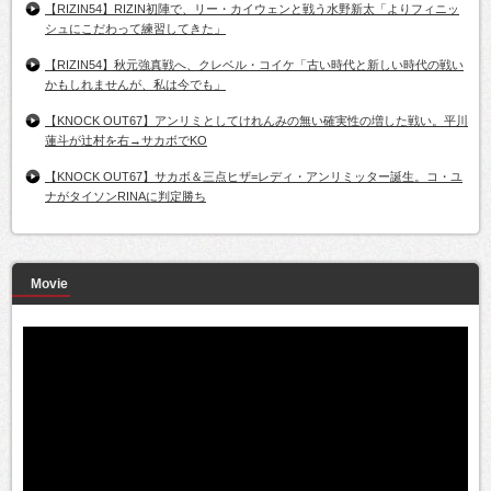
【RIZIN54】RIZIN初陣で、リー・カイウェンと戦う水野新太「よりフィニッ
シュにこだわって練習してきた」
【RIZIN54】秋元強真戦へ、クレベル・コイケ「古い時代と新しい時代の戦い
かもしれませんが、私は今でも」
【KNOCK OUT67】アンリミとしてけれんみの無い確実性の増した戦い。平川
蓮斗が辻村を右→サカボでKO
【KNOCK OUT67】サカボ＆三点ヒザ=レディ・アンリミッター誕生。コ・ユ
ナがタイソンRINAに判定勝ち
Movie