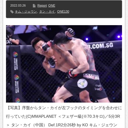
2022.03.26
Report
ONE
キム・ジェウン
,
タン・カイ
,
ONE130
【写真】序盤からタン・カイが左フックのタイミングを合わせに
行っていた(C)MMAPLANET ＜フェザー級(※70.3キロ)／5分3R
＞ タン・カイ（中国） Def.1R2分26秒 by KO キム・ジェウン