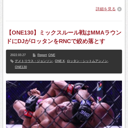
詳細を見る
【ONE130】ミックスルール戦はMMAラウン
ドにDJがロッタンをRNCで絞め落とす
2022.03.27
Report
ONE
デメトリウス・ジョンソン
,
ONE X
,
ロッタン・シットムアンノン
,
ONE130