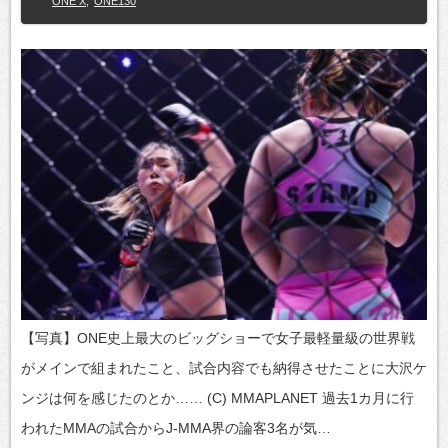
ONE X
,
ONE130
【写真】ONE史上最大のビッグショーで女子最軽量級の世界戦
がメインで組まれたこと、試合内容でも納得させたことに大沢ケ
ンジは何を感じたのとか…… (C) MMAPLANET 過去1カ月に行
われたMMAの試合からJ-MMA界の論客3名が気…