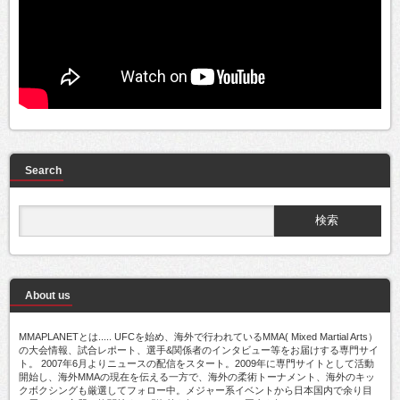
Search
About us
MMAPLANETとは..... UFCを始め、海外で行われているMMA( Mixed Martial Arts）
の大会情報、試合レポート、選手&関係者のインタビュー等をお届けする専門サイ
ト。 2007年6月よりニュースの配信をスタート。2009年に専門サイトとして活動
開始し、海外MMAの現在を伝える一方で、海外の柔術トーナメント、海外のキッ
クボクシングも厳選してフォロー中。メジャー系イベントから日本国内で余り目