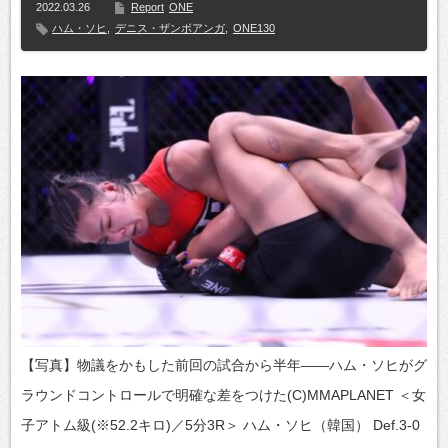
2022.03.26
Report
ONE
ハム・ソヒ
,
デニス・ザンボアンガ
,
ONE130
【写真】物議をかもした前回の試合から半年――ハム・ソヒがグ
ラウンドコントロールで明確な差をつけた(C)MMAPLANET ＜女
子アトム級(※52.2キロ)／5分3R＞ ハム・ソヒ（韓国） Def.3-0