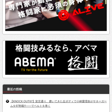
最近の投稿
【KNOCK OUT67】宣言通り、磨いてきた左ボディで小林愛理奈がサネーガー
ムを97秒殺!!――でベルトを巻く