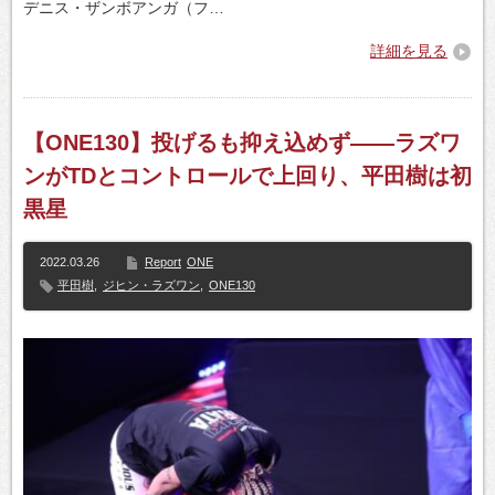
デニス・ザンボアンガ（フ…
詳細を見る
【ONE130】投げるも抑え込めず――ラズワ
ンがTDとコントロールで上回り、平田樹は初
黒星
2022.03.26
Report
ONE
平田樹
,
ジヒン・ラズワン
,
ONE130