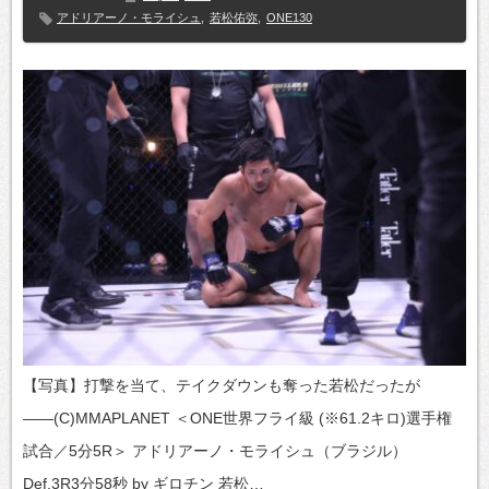
アドリアーノ・モライシュ
,
若松佑弥
,
ONE130
【写真】打撃を当て、テイクダウンも奪った若松だったが
――(C)MMAPLANET ＜ONE世界フライ級 (※61.2キロ)選手権
試合／5分5R＞ アドリアーノ・モライシュ（ブラジル）
Def.3R3分58秒 by ギロチン 若松…