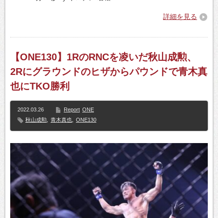
詳細を見る
【ONE130】1RのRNCを凌いだ秋山成勲、
2Rにグラウンドのヒザからパウンドで青木真
也にTKO勝利
2022.03.26
Report
ONE
秋山成勲
,
青木真也
,
ONE130