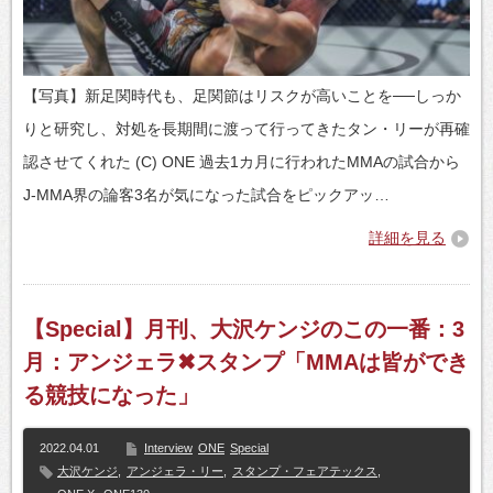
【写真】新足関時代も、足関節はリスクが高いことを──しっか
りと研究し、対処を長期間に渡って行ってきたタン・リーが再確
認させてくれた (C) ONE 過去1カ月に行われたMMAの試合から
J-MMA界の論客3名が気になった試合をピックアッ…
詳細を見る
【Special】月刊、大沢ケンジのこの一番：3
月：アンジェラ✖スタンプ「MMAは皆ができ
る競技になった」
2022.04.01
Interview
ONE
Special
大沢ケンジ
,
アンジェラ・リー
,
スタンプ・フェアテックス
,