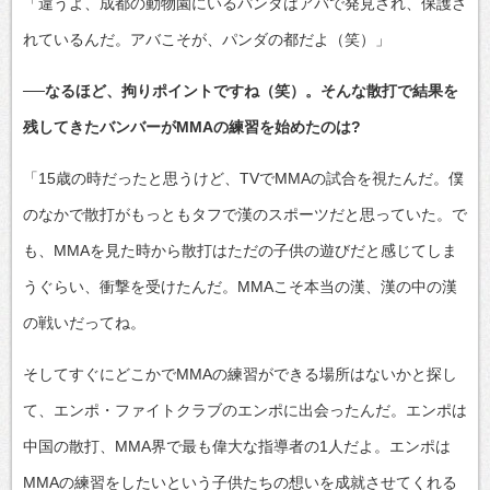
「違うよ、成都の動物園にいるパンダはアバで発見され、保護さ
れているんだ。アバこそが、パンダの都だよ（笑）」
──なるほど、拘りポイントですね（笑）。そんな散打で結果を
残してきたバンバーがMMAの練習を始めたのは?
「15歳の時だったと思うけど、TVでMMAの試合を視たんだ。僕
のなかで散打がもっともタフで漢のスポーツだと思っていた。で
も、MMAを見た時から散打はただの子供の遊びだと感じてしま
うぐらい、衝撃を受けたんだ。MMAこそ本当の漢、漢の中の漢
の戦いだってね。
そしてすぐにどこかでMMAの練習ができる場所はないかと探し
て、エンポ・ファイトクラブのエンポに出会ったんだ。エンポは
中国の散打、MMA界で最も偉大な指導者の1人だよ。エンポは
MMAの練習をしたいという子供たちの想いを成就させてくれる