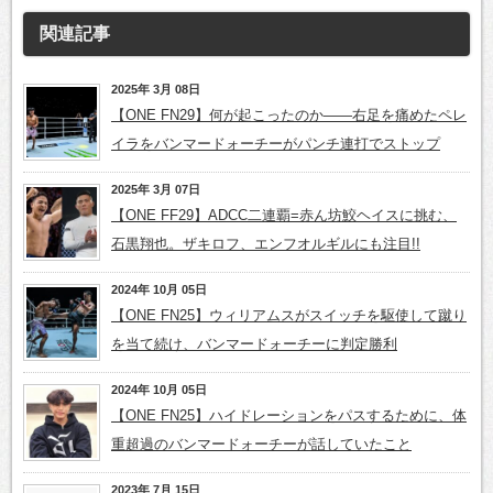
関連記事
2025年 3月 08日
【ONE FN29】何が起こったのか――右足を痛めたペレ
イラをバンマードォーチーがパンチ連打でストップ
2025年 3月 07日
【ONE FF29】ADCC二連覇=赤ん坊鮫ヘイスに挑む、
石黒翔也。ザキロフ、エンフオルギルにも注目!!
2024年 10月 05日
【ONE FN25】ウィリアムスがスイッチを駆使して蹴り
を当て続け、バンマードォーチーに判定勝利
2024年 10月 05日
【ONE FN25】ハイドレーションをパスするために、体
重超過のバンマードォーチーが話していたこと
2023年 7月 15日