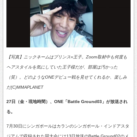
【写真】ニックネームはプリンス=王子。Zoom取材中も何度も
ヘアスタイルを気にしていた王子様だが、部屋は汚かった
（笑）。どのようなONEデビュー戦を見せてくれるか、楽しみ
だ(C)MMAPLANET
27日（金・現地時間）、ONE「Battle Ground03」が放送され
る。
7月30日にシンガポールはカランのシンガポール・インドアスタ
ジアムで収録された同大会には13日放送のBattle Ground02のメ