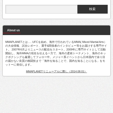
About us
MMAPLANETとは..... UFCを始め、海外で行われているMMA( Mixed Martial Arts）
の大会情報、試合レポート、選手&関係者のインタビュー等をお届けする専門サイ
ト。 2007年6月よりニュースの配信をスタート。2009年に専門サイトとして活動
開始し、海外MMAの現在を伝える一方で、海外の柔術トーナメント、海外のキッ
クボクシングも厳選してフォロー中。メジャー系イベントから日本国内で余り目
の届かない良質の格闘技まで「海外を知ることで、国内を知ることになる」をモ
ットーに発信します。
MMAPLANETリニューアルに際し（2014.08.01）