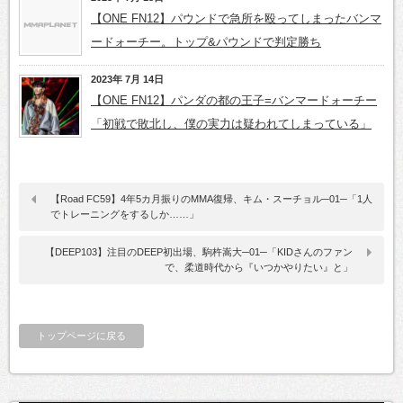
【ONE FN12】パウンドで急所を殴ってしまったバンマ
ードォーチー。トップ&パウンドで判定勝ち
2023年 7月 14日
【ONE FN12】パンダの都の王子=バンマードォーチー
「初戦で敗北し、僕の実力は疑われてしまっている」
【Road FC59】4年5カ月振りのMMA復帰、キム・スーチョル─01─「1人
でトレーニングをするしか……」
【DEEP103】注目のDEEP初出場、駒杵嵩大─01─「KIDさんのファン
で、柔道時代から『いつかやりたい』と」
トップページに戻る