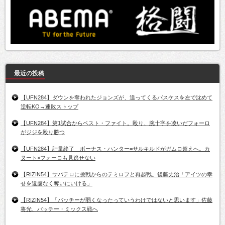
最近の投稿
【UFN284】ダウンを奪われたジョンズが、追ってくるバスケスを左で沈めて
逆転KO→連敗ストップ
【UFN284】第1試合からベスト・ファイト。殴り、腕十字を凌いだフォーロ
がジジを殴り勝つ
【UFN284】計量終了 ボーナス・ハンター=サルキルドがガムロ超えへ。カ
ヌート×フォーロも見逃せない
【RIZIN54】サバテロに挑戦からのテミロフと再起戦。後藤丈治「アイツの幸
せを遠慮なく奪いにいける」
【RIZIN54】「パッチーが弱くなったっていうわけではないと思います」佐藤
将光、パッチー・ミックス戦へ