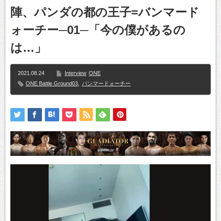
陣、パンダの都の王子=バンマード
ォーチー─01─「今の僕があるの
は…」
2021.08.24
Interview
ONE
ONE Battle Ground03
,
バンマードォーチー