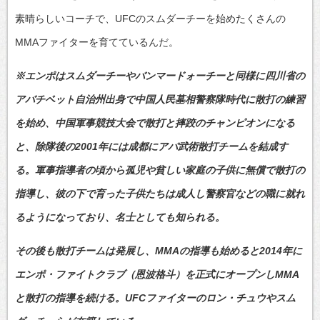
素晴らしいコーチで、UFCのスムダーチーを始めたくさんの
MMAファイターを育てているんだ。
※エンポはスムダーチーやバンマードォーチーと同様に四川省の
アバチベット自治州出身で中国人民墓相警察隊時代に散打の練習
を始め、中国軍事競技大会で散打と摔跤のチャンピオンになる
と、除隊後の2001年には成都にアバ武術散打チームを結成す
る。軍事指導者の頃から孤児や貧しい家庭の子供に無償で散打の
指導し、彼の下で育った子供たちは成人し警察官などの職に就れ
るようになっており、名士としても知られる。
その後も散打チームは発展し、MMAの指導も始めると2014年に
エンポ・ファイトクラブ（恩波格斗）を正式にオープンしMMA
と散打の指導を続ける。UFCファイターのロン・チュウやスム