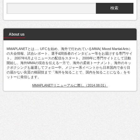
About us
MMAPLANETとは..... UFCを始め、海外で行われているMMA( Mixed Martial Arts）
の大会情報、試合レポート、選手&関係者のインタビュー等をお届けする専門サイ
ト。 2007年6月よりニュースの配信をスタート。2009年に専門サイトとして活動
開始し、海外MMAの現在を伝える一方で、海外の柔術トーナメント、海外のキッ
クボクシングも厳選してフォロー中。メジャー系イベントから日本国内で余り目
の届かない良質の格闘技まで「海外を知ることで、国内を知ることになる」をモ
ットーに発信します。
MMAPLANETリニューアルに際し（2014.08.01）