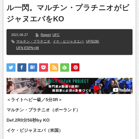
ル一閃。マルチン・プラチニオがビ
ジャヌエバをKO
2021.06.27
Report
UFC
マルチン・プラチニオ
,
イケ・ビジャヌエバ
,
UFN190
,
UFN ESPN+48
＜ライトヘビー級／5分3R＞
マルチン・プラチニオ（ポーランド）
Def.2R0分56秒by KO
イケ・ビジャヌエバ（米国）