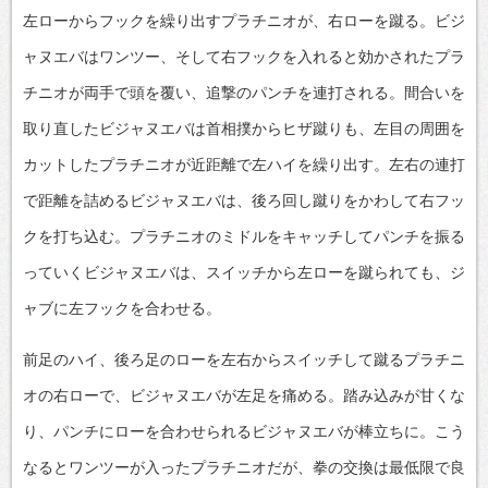
左ローからフックを繰り出すプラチニオが、右ローを蹴る。ビジ
ャヌエバはワンツー、そして右フックを入れると効かされたプラ
チニオが両手で頭を覆い、追撃のパンチを連打される。間合いを
取り直したビジャヌエバは首相撲からヒザ蹴りも、左目の周囲を
カットしたプラチニオが近距離で左ハイを繰り出す。左右の連打
で距離を詰めるビジャヌエバは、後ろ回し蹴りをかわして右フッ
クを打ち込む。プラチニオのミドルをキャッチしてパンチを振る
っていくビジャヌエバは、スイッチから左ローを蹴られても、ジ
ャブに左フックを合わせる。
前足のハイ、後ろ足のローを左右からスイッチして蹴るプラチニ
オの右ローで、ビジャヌエバが左足を痛める。踏み込みが甘くな
り、パンチにローを合わせられるビジャヌエバが棒立ちに。こう
なるとワンツーが入ったプラチニオだが、拳の交換は最低限で良