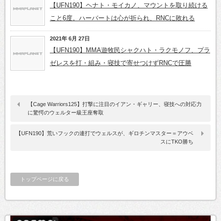
【UFN190】ヘナト・モイカノ、マウントを取り続ける
こと6度。ハーバートは心が折られ、RNCに敗れる
2021年 6月 27日
【UFN190】MMA遊牧民シャクハト・ラクモノフ、プラ
ゼレスを打・組み・寝技で寄せつけずRNCで圧勝
【Cage Warriors125】打撃に注目のイアン・ギャリー、寝技への対応力
に驚愕のウェルター級王座奪取
【UFN190】荒いフックの連打でウェルスが、ギロチンマスター＝アウベ
スにTKO勝ち
トップページに戻る