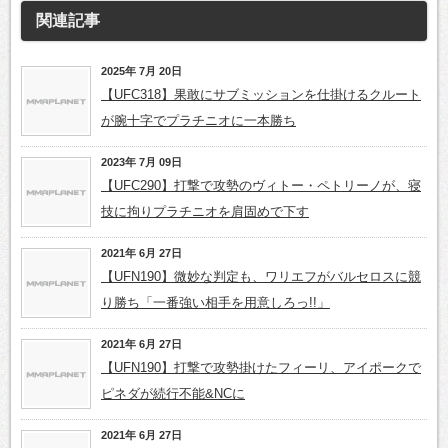
関連記事
2025年 7月 20日
【UFC318】果敢にサブミッションを仕掛けるクルート
が腕十字でプラチニオに一本勝ち
2023年 7月 09日
【UFC290】打撃で攻勢のヴィトー・ペトリーノが、寝
技に拘りプラチニオを肩固めで下す
2021年 6月 27日
【UFN190】微妙な判定も、ワリエフがバルセロスに競
り勝ち「一番強い相手を用意しろっ!!」
2021年 6月 27日
【UFN190】打撃で攻勢掛けたフィーリ、アイポークで
ピネダが続行不能&NCに
2021年 6月 27日