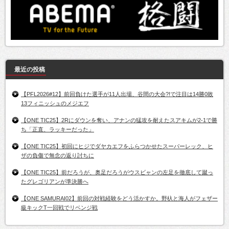
最近の投稿
【PFL2026#12】前回負けた選手が11人出場、谷間の大会?!で注目は14勝0敗
13フィニッシュのメジエフ
【ONE TIC25】2Rにダウンを奪い、アナンの猛攻を耐えたスアキムが2-1で勝
ち「正直、ラッキーだった」
【ONE TIC25】初回にヒジでダヤカエフをふらつかせたスーパーレック、ヒ
ザの負傷で無念の返り討ちに
【ONE TIC25】前だろうが、奥足だろうがウスビャンの左足を徹底して蹴っ
たグレゴリアンが準決勝へ
【ONE SAMURAI02】前回の対戦経験をどう活かすか。野杁と海人がフェザー
級キックT一回戦でリベンジ戦