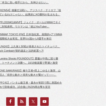
「本当に良い相手だから、失神させたい」
RIZIN54】後藤丈治戦へ。アジスベク・テミロフ「狙
ているわけじゃない。結果的にKO勝利が生まれる」
PFL2026#11&MVP】ジェイク・ポールがMMAでネイ
に対戦表明。ウスマンは「彼はYouTuber」
JMMAF TOKYO IFM】日本強化策。画期的=アマMMA
国際戦大会実現。世界5カ国から9選手が来日
LFA242】上久保と対戦が発表されたトイチュベク。
lack Combatが契約違反と法的処置へ?!
Lemino Shooto POUNDOUT】齋藤が中島に競り勝
、トーナメント決勝へ。10/19後楽園で野瀬と激突
ONE SAMURAI02】修斗王者=田上こゆると激突、山
渓人「得意な動きと得意な動きが繋がって――」
PFC41】バンタム級王者・森永が初回で西に肩固めを
めて防衛成功。試合後にRIZIN再出撃を宣言