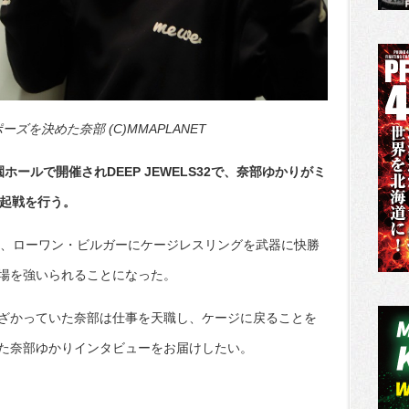
を決めた奈部 (C)MMAPLANET
ールで開催されDEEP JEWELS32で、奈部ゆかりがミ
再起戦を行う。
参戦し、ローワン・ビルガーにケージレスリングを武器に快勝
場を強いられることになった。
ざかっていた奈部は仕事を天職し、ケージに戻ることを
た奈部ゆかりインタビューをお届けしたい。