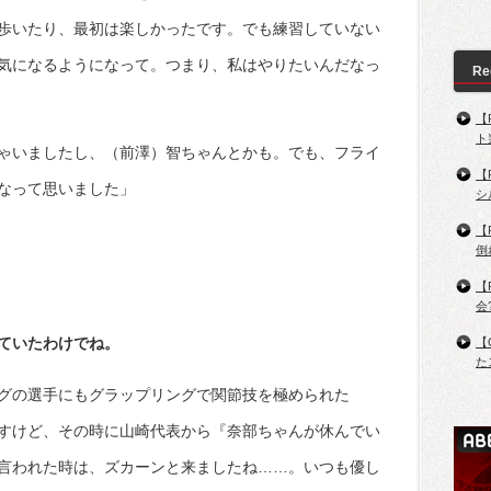
歩いたり、最初は楽しかったです。でも練習していない
気になるようになって。つまり、私はやりたいんだなっ
Re
【
ト
ゃいましたし、（前澤）智ちゃんとかも。でも、フライ
【
なって思いました」
シ
【
。
倒
【
会
れていたわけでね。
【
た
グの選手にもグラップリングで関節技を極められた
すけど、その時に山崎代表から『奈部ちゃんが休んでい
言われた時は、ズカーンと来ましたね……。いつも優し