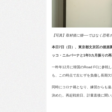
【写真】取材後に猫──ではなく恐竜ポーズ
本日7日（日）、東京都文京区の後楽園ホ
ッコ・ニルバーナと1年3カ月振りの
一昨年12月に韓国のRoad FCに
も、この時点で左ヒザを負傷し長期欠
同時にコロナ禍となり、練習からも遠
決めた。再起戦前日、計量直後に聞い