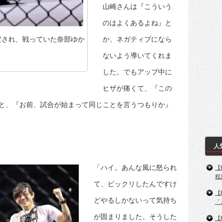
山崎さんは『こういう
のはよくあるよね』と
定され、戦っていた奈部ゆか
か、ネガティブになら
ないよう導いてくれま
した。でもアップ中に
ヒザが痛くて、『この
と、『お前、試合が始まって同じことを言うつもりか』
人
「ハイ。あんな風に怒られ
【
程
て、ビックリしたんですけ
【
どやるしかないって気持ち
「
が固まりました。そうした
【