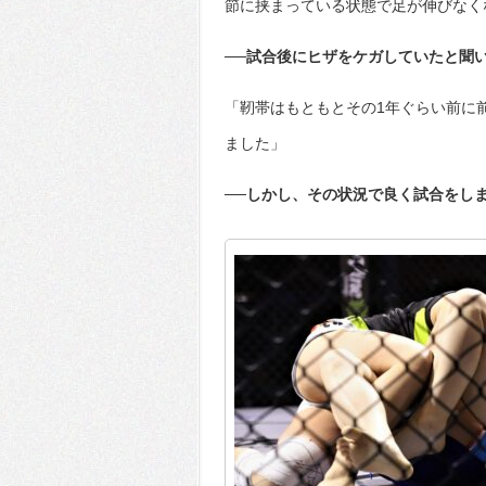
節に挟まっている状態で足が伸びなく
──試合後にヒザをケガしていたと聞
「靭帯はもともとその1年ぐらい前に
ました」
──しかし、その状況で良く試合をし