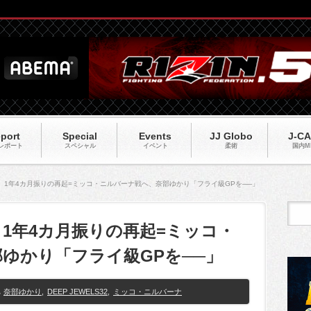
port
Special
Events
JJ Globo
J-C
レポート
スペシャル
イベント
柔術
国内M
S32】1年4カ月振りの再起=ミッコ・ニルバーナ戦へ、奈部ゆかり「フライ級GPを──」
32】1年4カ月振りの再起=ミッコ・
ゆかり「フライ級GPを──」
奈部ゆかり
,
DEEP JEWELS32
,
ミッコ・ニルバーナ