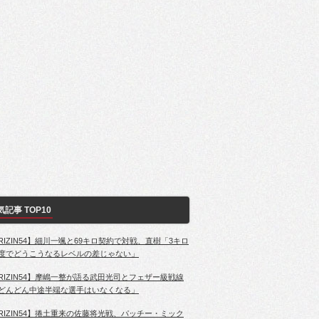
気記事 TOP10
RIZIN54】細川一颯と69キロ契約で対戦、直樹「3キロ
度でどうこうなるレベルの差じゃない」
RIZIN54】摩嶋一整が語る武田光司とフェザー級戦線
どんどん中途半端な選手はいなくなる」
RIZIN54】捲土重来の佐藤将光戦、パッチー・ミック