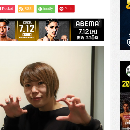
Pocket
RSS
feedly
Pin it