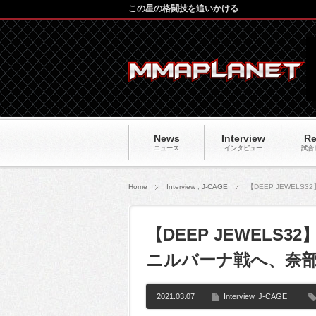
この星の格闘技を追いかける
News
Interview
Re
ニュース
インタビュー
試合
Home
Interview
,
J-CAGE
【DEEP JEWEL
【DEEP JEWELS
ニルバーナ戦へ、奈部
2021.03.07
Interview
J-CAGE