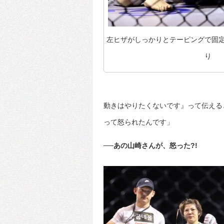
左ヒザがしっかりとテーピングで固
り
動きはやりたくないです』って伝える
って怒られたんです」
──あの山崎さんが、怒った?!