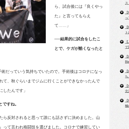
ス
ら、試合後には『良くやっ
【
た』と言ってもらえ
っ
て……」
【
ト
──結果的に試合をしたこ
【
で
とで、ケガが酷くなったと
【
B
手術だっていう気持ちでいたので。手術後はコロナになっ
【
ち
れて、秋ぐらいまでジムに行くことができなかったんで
【
にしたんです」
北
【
とですね。
極
たら反対されると思って誰にも話さずに決めました。山
』って言われ格闘技を選びました。コロナで練習してい