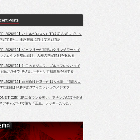
cent Posts
PFL2026#12】バトルがロスタにTDを許さずスプリッ
判定で勝利。王座挑戦に向けて連戦直訴
PFL2026#12】ジェフリーが得意のクリンチワークで
ルヴェイラを攻め続け、大差の判定勝利を収める
PFL2026#12】注目のメジエフ、ゴルソフの左ハイで
れ僅か59秒でTKO負け=キャリア初黒星を喫する
PFL2026#12】前回負けた選手が11人出場、谷間の大
?!で注目は14勝0敗13フィニッシュのメジエフ
ONE TIC25】2Rにダウンを奪い、アナンの猛攻を耐え
スアキムが2-1で勝ち「正直、ラッキーだった」