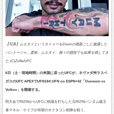
【写真】ムエタイというタトゥーをZoomの画面ごしに披露した
パントージャ。柔術、ムエタイ、個々の競技でも結果を残してき
た (C)Zuffa/UFC
6日（土・現地時間）の米国に戻ったUFCが、ネヴァダ州ラスベ
ガスのUFC APEXでUFN184:UFN on ESPN+42「Overeem vs
Volkov」を開催する。
同大会でRIZINからUFCに戦場を打ちした元RIZINバンタム級王
者マネル・ケイプが待望のオクタゴン初陣を戦う。