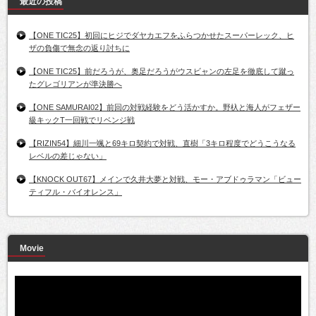
最近の投稿
【ONE TIC25】初回にヒジでダヤカエフをふらつかせたスーパーレック、ヒ
ザの負傷で無念の返り討ちに
【ONE TIC25】前だろうが、奥足だろうがウスビャンの左足を徹底して蹴っ
たグレゴリアンが準決勝へ
【ONE SAMURAI02】前回の対戦経験をどう活かすか。野杁と海人がフェザー
級キックT一回戦でリベンジ戦
【RIZIN54】細川一颯と69キロ契約で対戦、直樹「3キロ程度でどうこうなる
レベルの差じゃない」
【KNOCK OUT67】メインで久井大夢と対戦、モー・アブドゥラマン「ビュー
ティフル・バイオレンス」
Movie