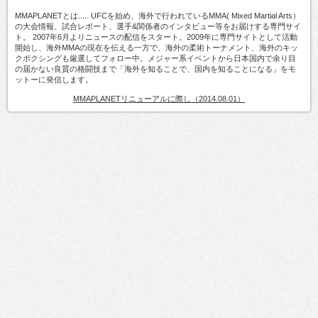
MMAPLANETとは..... UFCを始め、海外で行われているMMA( Mixed Martial Arts）
の大会情報、試合レポート、選手&関係者のインタビュー等をお届けする専門サイ
ト。 2007年6月よりニュースの配信をスタート。2009年に専門サイトとして活動
開始し、海外MMAの現在を伝える一方で、海外の柔術トーナメント、海外のキッ
クボクシングも厳選してフォロー中。メジャー系イベントから日本国内で余り目
の届かない良質の格闘技まで「海外を知ることで、国内を知ることになる」をモ
ットーに発信します。
MMAPLANETリニューアルに際し（2014.08.01）