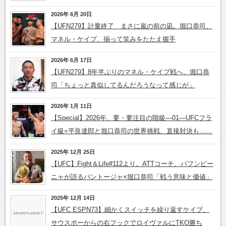
2026年 6月 20日
【UFN279】計量終了 まさに嵐の前の凪。堀口恭司、
マネル・ケイプ、揃って笑みをたたえ握手
2026年 6月 17日
【UFN279】8年半ぶりのマネル・ケイプ戦へ、堀口恭
司「ちょっと真似してるんだろうなって感じが」
2026年 1月 11日
【Special】2026年、要・要注目の階級―01―UFCフラ
イ級=平良達郎と堀口恭司の世界挑戦、直接対決も……
2025年 12月 25日
【UFC】Fight＆Life#112より。ATTコーチ、パフンピー
ニャが語るパントージャ×堀口恭司「戦う意味と価値」
2025年 12月 14日
【UFC ESPN73】細かくスイッチを繰り返すケイプ、
サウスポーからの右フックでロイヴァルにTKO勝ち