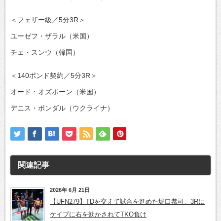
＜フェザー級／5分3R＞
ユーゼフ・ザラル（米国）
チェ・スンウ（韓国）
＜140ポンド契約／5分3R＞
オード・オズボーン（米国）
デニス・ボンダル（ウクライナ）
関連記事
2026年 6月 21日
【UFN279】TDを交えて試合を進めた堀口恭司、3Rに
ケイプに右を効かされてTKO負け