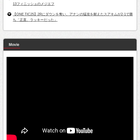
13フィニッシュのメジエフ
【ONE TIC25】2Rにダウンを奪い、アナンの猛攻を耐えたスアキムが2-1で勝
ち「正直、ラッキーだった」
Movie