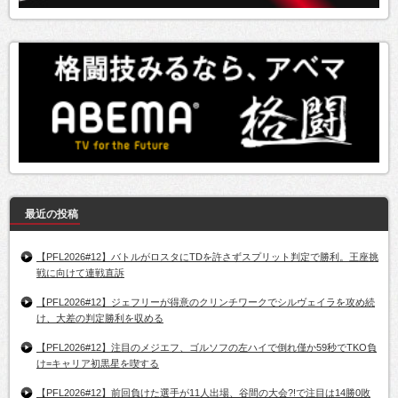
最近の投稿
【PFL2026#12】バトルがロスタにTDを許さずスプリット判定で勝利。王座挑
戦に向けて連戦直訴
【PFL2026#12】ジェフリーが得意のクリンチワークでシルヴェイラを攻め続
け、大差の判定勝利を収める
【PFL2026#12】注目のメジエフ、ゴルソフの左ハイで倒れ僅か59秒でTKO負
け=キャリア初黒星を喫する
【PFL2026#12】前回負けた選手が11人出場、谷間の大会?!で注目は14勝0敗