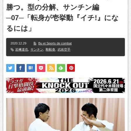
勝つ。型の分解、サンチン編
─07─「転身が壱挙動『イチ!』にな
るには」
2020.12.29
Bu et Sports de combat
岩﨑達也
,
サンチン
,
剛毅會
,
武術空手