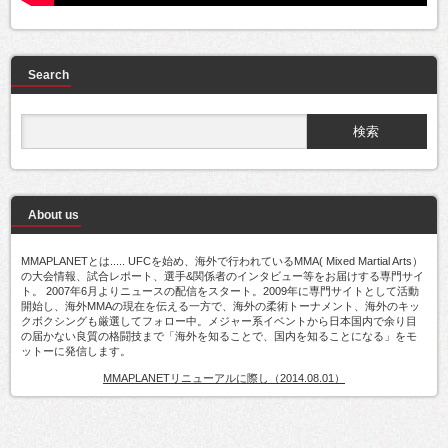
Search
About us
MMAPLANETとは..... UFCを始め、海外で行われているMMA( Mixed Martial Arts）
の大会情報、試合レポート、選手&関係者のインタビュー等をお届けする専門サイ
ト。 2007年6月よりニュースの配信をスタート。2009年に専門サイトとして活動
開始し、海外MMAの現在を伝える一方で、海外の柔術トーナメント、海外のキッ
クボクシングも厳選してフォロー中。メジャー系イベントから日本国内で余り目
の届かない良質の格闘技まで「海外を知ることで、国内を知ることになる」をモ
ットーに発信します。
MMAPLANETリニューアルに際し（2014.08.01）