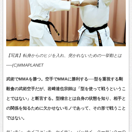
【写真】転身からのヒジを入れ、突かれないための一挙動とは
──(C)MMAPLANET
武術でMMAを勝つ。空手でMMAに勝利する──型を重視する剛
毅會の武術空手だが、岩﨑達也宗師は「型を使って戦うというこ
とではない」と断言する。型稽古とは自身の状態を知り、相手と
の関係を知るために欠かせないモノであって、その形で戦うこと
ではない。
サンチン、ナイファンチ、セイサン、パッサイ、クーサンクーの