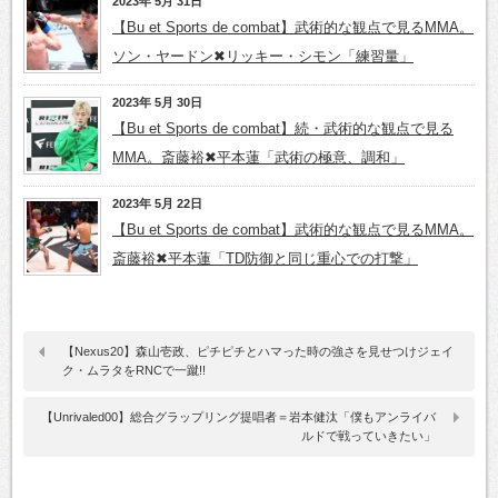
2023年 5月 31日
【Bu et Sports de combat】武術的な観点で見るMMA。
ソン・ヤードン✖リッキー・シモン「練習量」
2023年 5月 30日
【Bu et Sports de combat】続・武術的な観点で見る
MMA。斎藤裕✖平本蓮「武術の極意、調和」
2023年 5月 22日
【Bu et Sports de combat】武術的な観点で見るMMA。
斎藤裕✖平本蓮「TD防御と同じ重心での打撃」
【Nexus20】森山壱政、ピチピチとハマった時の強さを見せつけジェイ
ク・ムラタをRNCで一蹴!!
【Unrivaled00】総合グラップリング提唱者＝岩本健汰「僕もアンライバ
ルドで戦っていきたい」