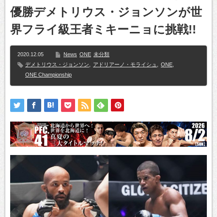
優勝デメトリウス・ジョンソンが世
界フライ級王者ミキーニョに挑戦!!
2020.12.05
News
ONE
未分類
デメトリウス・ジョンソン
,
アドリアーノ・モライシュ
,
ONE
,
ONE Championship