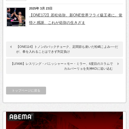
2025年 3月 23日
【ONE172】若松佑弥、新ONE世界フライ級王者に。覚
悟と感謝、これが佑弥の生きざま
【ONE114】トノンのバックチョーク、足関節も凌いだ松嶋こよみ──だ
が、拳を入れることはできず判定負け
【LFA96】レスリング・パニッシャー＝モー・ミラー、6度目のスラムで
カルバーリョを失神KOに追い込む
トップページに戻る