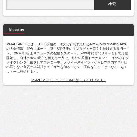
About us
MMAPLANETとは..... UFCを始め、海外で行われているMMA( Mixed Martial Arts）
の大会情報、試合レポート、選手&関係者のインタビュー等をお届けする専門サイ
ト。 2007年6月よりニュースの配信をスタート。2009年に専門サイトとして活動
開始し、海外MMAの現在を伝える一方で、海外の柔術トーナメント、海外のキッ
クボクシングも厳選してフォロー中。メジャー系イベントから日本国内で余り目
の届かない良質の格闘技まで「海外を知ることで、国内を知ることになる」をモ
ットーに発信します。
MMAPLANETリニューアルに際し（2014.08.01）