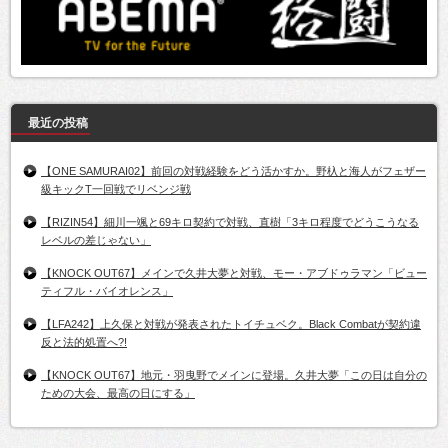
最近の投稿
【ONE SAMURAI02】前回の対戦経験をどう活かすか。野杁と海人がフェザー
級キックT一回戦でリベンジ戦
【RIZIN54】細川一颯と69キロ契約で対戦、直樹「3キロ程度でどうこうなる
レベルの差じゃない」
【KNOCK OUT67】メインで久井大夢と対戦、モー・アブドゥラマン「ビュー
ティフル・バイオレンス」
【LFA242】上久保と対戦が発表されたトイチュベク。Black Combatが契約違
反と法的処置へ?!
【KNOCK OUT67】地元・羽曳野でメインに登場。久井大夢「この日は自分の
ための大会、最高の日にする」