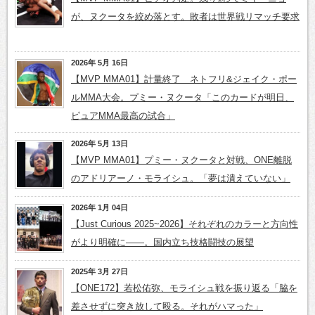
が、ヌクータを絞め落とす。敗者は世界戦リマッチ要求
2026年 5月 16日
【MVP MMA01】計量終了 ネトフリ&ジェイク・ポー
ルMMA大会。プミー・ヌクータ「このカードが明日、
ピュアMMA最高の試合」
2026年 5月 13日
【MVP MMA01】プミー・ヌクータと対戦、ONE離脱
のアドリアーノ・モライシュ。「夢は潰えていない」
2026年 1月 04日
【Just Curious 2025~2026】それぞれのカラーと方向性
がより明確に――。国内立ち技格闘技の展望
2025年 3月 27日
【ONE172】若松佑弥、モライシュ戦を振り返る「脇を
差させずに突き放して殴る。それがハマった」