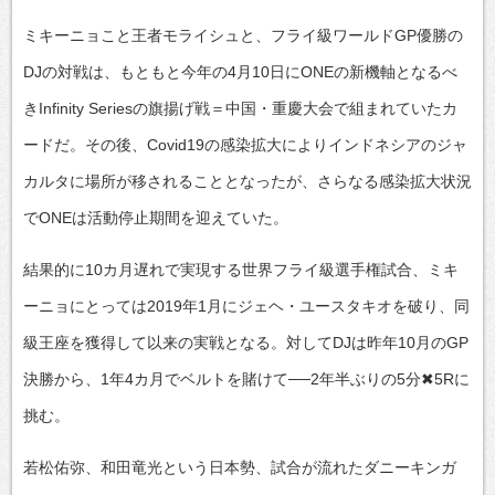
ミキーニョこと王者モライシュと、フライ級ワールドGP優勝の
DJの対戦は、もともと今年の4月10日にONEの新機軸となるべ
きInfinity Seriesの旗揚げ戦＝中国・重慶大会で組まれていたカ
ードだ。その後、Covid19の感染拡大によりインドネシアのジャ
カルタに場所が移されることとなったが、さらなる感染拡大状況
でONEは活動停止期間を迎えていた。
結果的に10カ月遅れで実現する世界フライ級選手権試合、ミキ
ーニョにとっては2019年1月にジェヘ・ユースタキオを破り、同
級王座を獲得して以来の実戦となる。対してDJは昨年10月のGP
決勝から、1年4カ月でベルトを賭けて──2年半ぶりの5分✖5Rに
挑む。
若松佑弥、和田竜光という日本勢、試合が流れたダニーキンガ