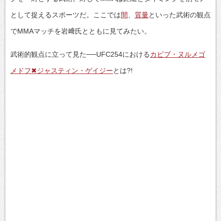
として捉えるスポーツだ。ここでは
間
、
質量
といった武術の観点
でMMAマッチを岩﨑氏とともに見てみたい。
武術的観点に立って見た──UFC254における
カビブ・ヌルメゴ
メドフ✖ジャスティン・ゲイジー
とは?!