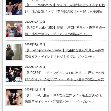
【UFC Freedom250】ゲイジーが絶対のピンチを切り抜
け、魂の反撃でトプリアが試合続行不可能→王座戴冠
2026年 6月 12日
【UFC Freedom250】展望 UFC世界ライト級王座統一
戦。感情の操作=トプリア×無の感情=ゲイジー
2026年 5月 26日
【Bu et Sports de combat】武術的な観点で見る―鈴木
崇矢✖フィゲイレド「ヒジを起点にしたパンチ」
2026年 1月 25日
【UFC324】「チャンピオンは前に出る」。圧を掛け続
けたゲイジーがピムブレットを下し2度目の暫定王者に
2026年 1月 24日
【UFC324】展望 UFC暫定世界ライト級王座決定戦。
激闘王ゲイジー×上昇気流パディ・ピンブレット