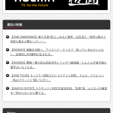
最近の投稿
【ONE SAMURAI02】修斗王者=田上こゆると激突、山北渓人「得意な動きと
得意な動きが繋がって――」
【RIZIN54】後藤丈治戦へ。アジスベク・テミロフ「狙っているわけじゃな
い。結果的にKO勝利が生まれる」
【RIZIN54】摩嶋一整が語る武田光司とフェザー級戦線「どんどん中途半端な
選手はいなくなる」
【ONE TIC25】キックT一回戦でグレゴリアンと対戦、マムカ・ウスビャン
「私はマラットと“闘い”に行く」
【KNOCK OUT67】スラサックとRED王座決定戦、“狂拳”迅「ムエタイの練習
を一切やらないから勝てる」