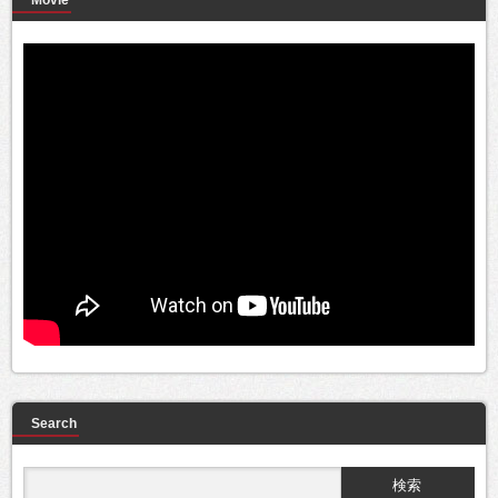
Movie
Search