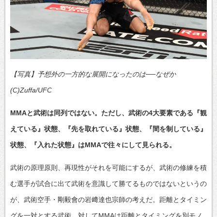
【写真】予想外の一方的な展開になったのは──なぜか
(C)Zuffa/UFC
MMAと武術は同列ではない。ただし、武術の4大要素である『観
えている』状態、『先を取れている』状態、『間を制している』
状態、『入れた状態』はMMAで往々にして見られる。
武術の原理原則、再現性がそれを可能にするが、武術の修練を積
む選手が試合に出て武術を意識して勝てるものではないというの
が、武術空手・剛毅會の岩﨑達也宗師の考えだ。距離とタイミン
グを一対とする武術。対してMMAは距離とタイミングを別モノ