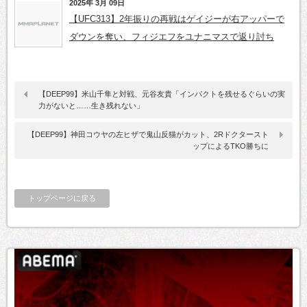
2025年 3月 09日
【UFC313】2年振りの再戦はゲイジーが右アッパーで
ダウンを奪い、フィジエフをユナニマスで返り討ち
【DEEP99】米山千隼と対戦、元谷友貴「インパクトを残せるぐらいの実
力がないと……生き残れない」
【DEEP99】神田コウヤの左ヒザで鬼山反猫がカット、2Rドクタースト
ップによるTKO勝ちに
トップページに戻る