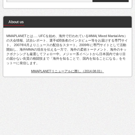
About us
MMAPLANETとは..... UFCを始め、海外で行われているMMA( Mixed Martial Arts）
の大会情報、試合レポート、選手&関係者のインタビュー等をお届けする専門サイ
ト。 2007年6月よりニュースの配信をスタート。2009年に専門サイトとして活動
開始し、海外MMAの現在を伝える一方で、海外の柔術トーナメント、海外のキッ
クボクシングも厳選してフォロー中。メジャー系イベントから日本国内で余り目
の届かない良質の格闘技まで「海外を知ることで、国内を知ることになる」をモ
ットーに発信します。
MMAPLANETリニューアルに際し（2014.08.01）