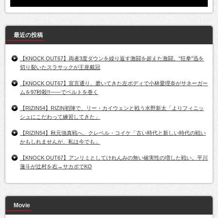
最近の投稿
【KNOCK OUT67】両者3度ダウンを繰り返す激闘を超えた激闘。“狂拳”迅を
切り裂いたスラサックが王座戴冠
【KNOCK OUT67】宣言通り、磨いてきた左ボディで小林愛理奈がサネーガー
ムを97秒殺!!――でベルトを巻く
【RIZIN54】RIZIN初陣で、リー・カイウェンと戦う水野新太「よりフィニッ
シュにこだわって練習してきた」
【RIZIN54】秋元強真戦へ、クレベル・コイケ「古い時代と新しい時代の戦い
かもしれませんが、私は今でも」
【KNOCK OUT67】アンリミとしてけれんみの無い確実性の増した戦い。平川
蓮斗が辻村を右→サカボでKO
Movie