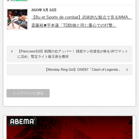
2023年 5月 22日
【Bu et Sports de combat】武術的な観点で見るMMA。
斎藤裕✖平本蓮「TD防御と同じ重心での打撃」
【Pancrase318】戦慄の右アッパー！ 雑賀ヤン坊達也が林を1Rでマット
に沈め、暫定ライト級王座を獲得
【Monday Ring Girl】ONE87「Clash of Legends」
トップページに戻る