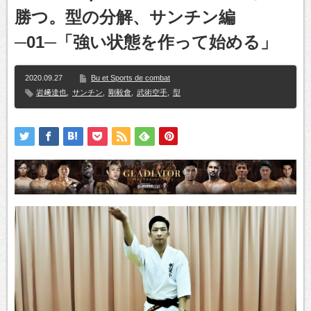
勝つ。型の分解、サンチン編
─01─「強い状態を作って始める」
2020.09.27
Bu et Sports de combat
岩﨑達也
,
サンチン
,
剛毅會
,
武術空手
,
型