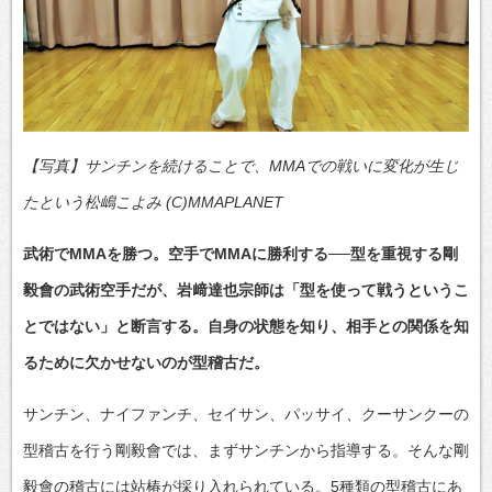
【写真】サンチンを続けることで、MMAでの戦いに変化が生じ
たという松嶋こよみ (C)MMAPLANET
武術でMMAを勝つ。空手でMMAに勝利する──型を重視する剛
毅會の武術空手だが、岩﨑達也宗師は「型を使って戦うというこ
とではない」と断言する。自身の状態を知り、相手との関係を知
るために欠かせないのが型稽古だ。
サンチン、ナイファンチ、セイサン、パッサイ、クーサンクーの
型稽古を行う剛毅會では、まずサンチンから指導する。そんな剛
毅會の稽古には站椿が採り入れられている。5種類の型稽古にあ