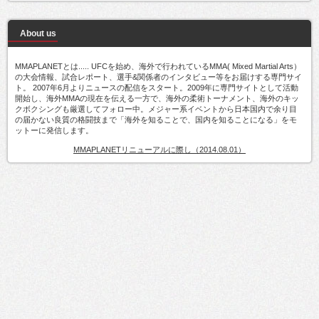
About us
MMAPLANETとは..... UFCを始め、海外で行われているMMA( Mixed Martial Arts）
の大会情報、試合レポート、選手&関係者のインタビュー等をお届けする専門サイ
ト。 2007年6月よりニュースの配信をスタート。2009年に専門サイトとして活動
開始し、海外MMAの現在を伝える一方で、海外の柔術トーナメント、海外のキッ
クボクシングも厳選してフォロー中。メジャー系イベントから日本国内で余り目
の届かない良質の格闘技まで「海外を知ることで、国内を知ることになる」をモ
ットーに発信します。
MMAPLANETリニューアルに際し（2014.08.01）