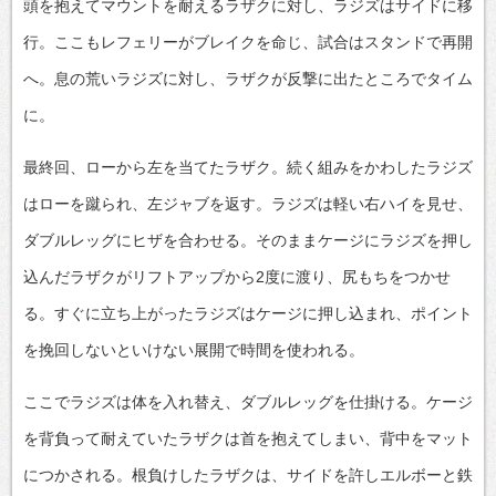
頭を抱えてマウントを耐えるラザクに対し、ラジズはサイドに移
行。ここもレフェリーがブレイクを命じ、試合はスタンドで再開
へ。息の荒いラジズに対し、ラザクが反撃に出たところでタイム
に。
最終回、ローから左を当てたラザク。続く組みをかわしたラジズ
はローを蹴られ、左ジャブを返す。ラジズは軽い右ハイを見せ、
ダブルレッグにヒザを合わせる。そのままケージにラジズを押し
込んだラザクがリフトアップから2度に渡り、尻もちをつかせ
る。すぐに立ち上がったラジズはケージに押し込まれ、ポイント
を挽回しないといけない展開で時間を使われる。
ここでラジズは体を入れ替え、ダブルレッグを仕掛ける。ケージ
を背負って耐えていたラザクは首を抱えてしまい、背中をマット
につかされる。根負けしたラザクは、サイドを許しエルボーと鉄