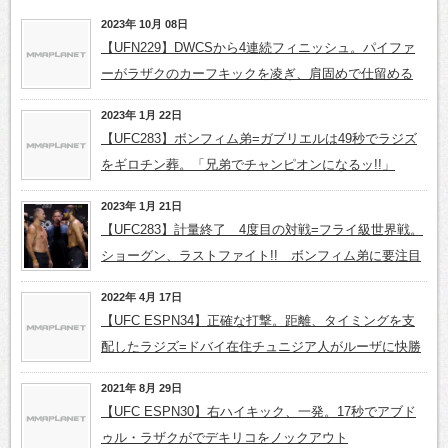
2023年 10月 08日
【UFN229】DWCSから4連続フィニッシュ。パイファ
ーがラザクのカーフキックを凌ぎ、肩固めで仕留める
2023年 1月 22日
【UFC283】ボンフィム弟=ガブリエルは49秒でラジズ
をギロチン葬。「兄弟でチャンピオンになるッ!!」
2023年 1月 21日
【UFC283】計量終了 4度目の対戦=フライ級世界戦。
ショーグン、ラストファイト!! ボンフィム弟に要注目
2022年 4月 17日
【UFC ESPN34】正確な打撃。距離、タイミングを支
配したラジズ=ドバイ在住チュニジア人がルーザに快勝
2021年 8月 29日
【UFC ESPN30】右ハイキック、一発。17秒でアブド
ゥル・ラザクがでデキリコをノックアウト