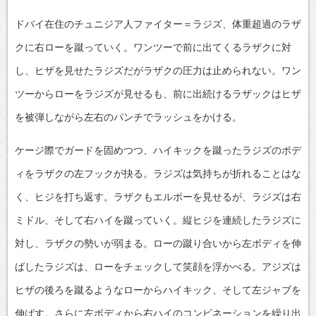
ドバイ在住のチュニジア人ファイター＝ラジズ、体重超過のラザ
クに右ローを蹴っていく。ワンツーで前に出てくるラザクに対
し、ヒザを見せたラジズだがラザクの圧力は止められない。ワン
ツーからローをラジズが見せるも、前に出続けるラザックはヒザ
を被弾しながら左右のパンチでラッシュをかける。
ケージ際でガードを固めつつ、ハイキックを蹴ったラジズのボデ
ィをラザクの左フックが抉る。ラジズは気持ちが折れることはな
く、ヒジを打ち返す。ラザクもエルボーを見せるが、ラジズは右
ミドル、そして右ハイを蹴っていく。縦ヒジを連続したラジズに
対し、ラザクの勢いが弱まる。ローの蹴り合いから左ボディを伸
ばしたラジズは、ローをチェックして笑顔を浮かべる。アジズは
ヒザの後ろを蹴るようなローからハイキック、そして左ジャブを
伸ばす。さらに左ボディから右ハイのコンビネーションを繰り出