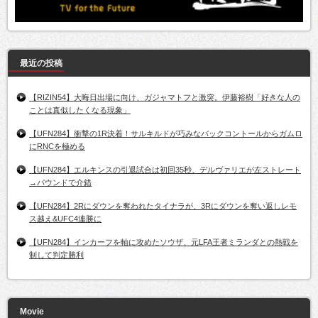
最近の投稿
【RIZIN54】大晦日出場に向け、ガジャマトフと激突。伊藤裕樹「好きな人の
ことは真似したくなる現象」
【UFN284】衝撃の1R決着！サルキルドが巧みなバックコントールからガムロ
にRNCを極める
【UFN284】エルキンスの引退試合は初回35秒、デルヴァリエが左ストレート
→パウンドで介錯
【UFN284】2Rにダウンを奪われたタイナラが、3Rにダウンを奪い返しレモ
ス越え&UFC4連勝に
【UFN284】インカーフを軸に攻めたソウザ、元LFA王者ミランダとの熱戦を
制して判定勝利
Movie