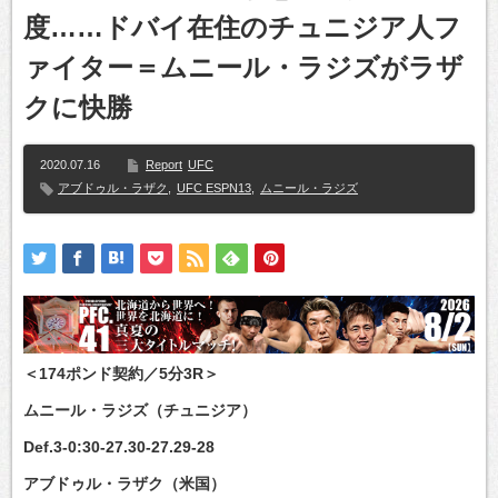
度……ドバイ在住のチュニジア人フ
ァイター＝ムニール・ラジズがラザ
クに快勝
2020.07.16
Report
UFC
アブドゥル・ラザク
,
UFC ESPN13
,
ムニール・ラジズ
＜174ポンド契約／5分3R＞
ムニール・ラジズ（チュニジア）
Def.3-0:30-27.30-27.29-28
アブドゥル・ラザク（米国）