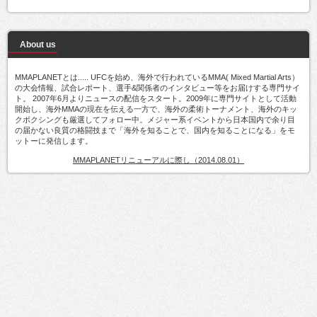
About us
MMAPLANETとは..... UFCを始め、海外で行われているMMA( Mixed Martial Arts）
の大会情報、試合レポート、選手&関係者のインタビュー等をお届けする専門サイ
ト。 2007年6月よりニュースの配信をスタート。2009年に専門サイトとして活動
開始し、海外MMAの現在を伝える一方で、海外の柔術トーナメント、海外のキッ
クボクシングも厳選してフォロー中。メジャー系イベントから日本国内で余り目
の届かない良質の格闘技まで「海外を知ることで、国内を知ることになる」をモ
ットーに発信します。
MMAPLANETリニューアルに際し（2014.08.01）