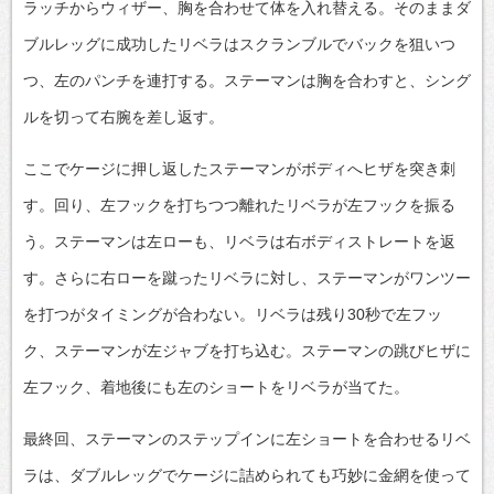
ラッチからウィザー、胸を合わせて体を入れ替える。そのままダ
ブルレッグに成功したリベラはスクランブルでバックを狙いつ
つ、左のパンチを連打する。ステーマンは胸を合わすと、シング
ルを切って右腕を差し返す。
ここでケージに押し返したステーマンがボディへヒザを突き刺
す。回り、左フックを打ちつつ離れたリベラが左フックを振る
う。ステーマンは左ローも、リベラは右ボディストレートを返
す。さらに右ローを蹴ったリベラに対し、ステーマンがワンツー
を打つがタイミングが合わない。リベラは残り30秒で左フッ
ク、ステーマンが左ジャブを打ち込む。ステーマンの跳びヒザに
左フック、着地後にも左のショートをリベラが当てた。
最終回、ステーマンのステップインに左ショートを合わせるリベ
ラは、ダブルレッグでケージに詰められても巧妙に金網を使って