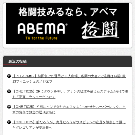
最近の投稿
【PFL2026#12】前回負けた選手が11人出場、谷間の大会?!で注目は14勝0敗
13フィニッシュのメジエフ
【ONE TIC25】2Rにダウンを奪い、アナンの猛攻を耐えたスアキムが2-1で勝
ち「正直、ラッキーだった」
【ONE TIC25】初回にヒジでダヤカエフをふらつかせたスーパーレック、ヒ
ザの負傷で無念の返り討ちに
【ONE TIC25】前だろうが、奥足だろうがウスビャンの左足を徹底して蹴っ
たグレゴリアンが準決勝へ