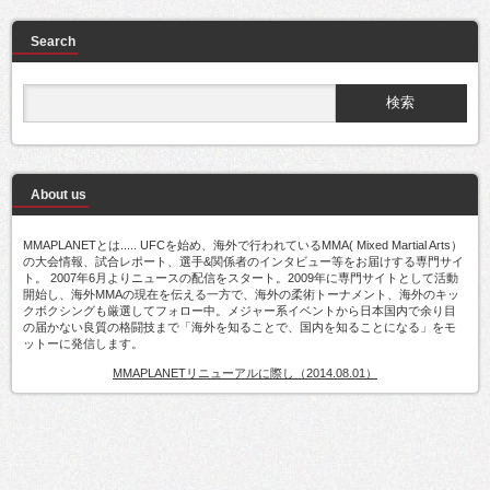
Search
About us
MMAPLANETとは..... UFCを始め、海外で行われているMMA( Mixed Martial Arts）
の大会情報、試合レポート、選手&関係者のインタビュー等をお届けする専門サイ
ト。 2007年6月よりニュースの配信をスタート。2009年に専門サイトとして活動
開始し、海外MMAの現在を伝える一方で、海外の柔術トーナメント、海外のキッ
クボクシングも厳選してフォロー中。メジャー系イベントから日本国内で余り目
の届かない良質の格闘技まで「海外を知ることで、国内を知ることになる」をモ
ットーに発信します。
MMAPLANETリニューアルに際し（2014.08.01）