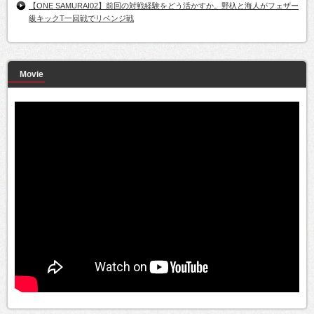
【ONE SAMURAI02】前回の対戦経験をどう活かすか。野杁と海人がフェザー
級キックT一回戦でリベンジ戦
Movie