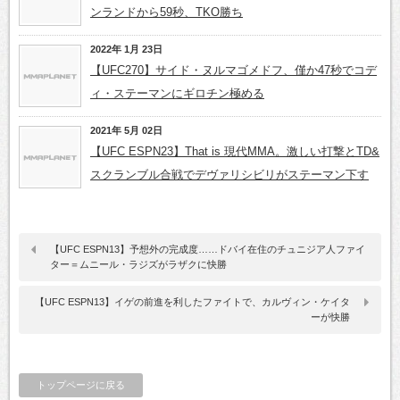
ンランドから59秒、TKO勝ち
2022年 1月 23日
【UFC270】サイド・ヌルマゴメドフ、僅か47秒でコデ
ィ・ステーマンにギロチン極める
2021年 5月 02日
【UFC ESPN23】That is 現代MMA。激しい打撃とTD&
スクランブル合戦でデヴァリシビリがステーマン下す
【UFC ESPN13】予想外の完成度……ドバイ在住のチュニジア人ファイ
ター＝ムニール・ラジズがラザクに快勝
【UFC ESPN13】イゲの前進を利したファイトで、カルヴィン・ケイタ
ーが快勝
トップページに戻る