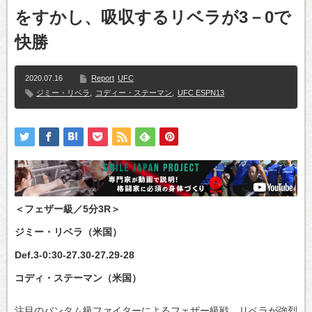
をすかし、吸収するリベラが3－0で
快勝
2020.07.16
Report
UFC
ジミー・リベラ
,
コディー・ステーマン
,
UFC ESPN13
＜フェザー級／5分3R＞
ジミー・リベラ（米国）
Def.3-0:30-27.30-27.29-28
コディ・ステーマン（米国）
注目のバンタム級ファイターによるフェザー級戦。リベラが強烈