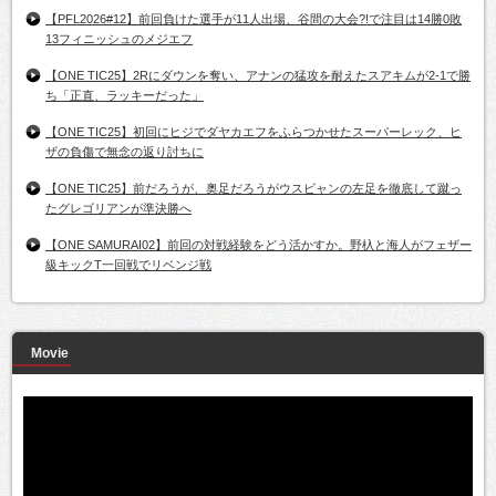
【PFL2026#12】前回負けた選手が11人出場、谷間の大会?!で注目は14勝0敗
13フィニッシュのメジエフ
【ONE TIC25】2Rにダウンを奪い、アナンの猛攻を耐えたスアキムが2-1で勝
ち「正直、ラッキーだった」
【ONE TIC25】初回にヒジでダヤカエフをふらつかせたスーパーレック、ヒ
ザの負傷で無念の返り討ちに
【ONE TIC25】前だろうが、奥足だろうがウスビャンの左足を徹底して蹴っ
たグレゴリアンが準決勝へ
【ONE SAMURAI02】前回の対戦経験をどう活かすか。野杁と海人がフェザー
級キックT一回戦でリベンジ戦
Movie