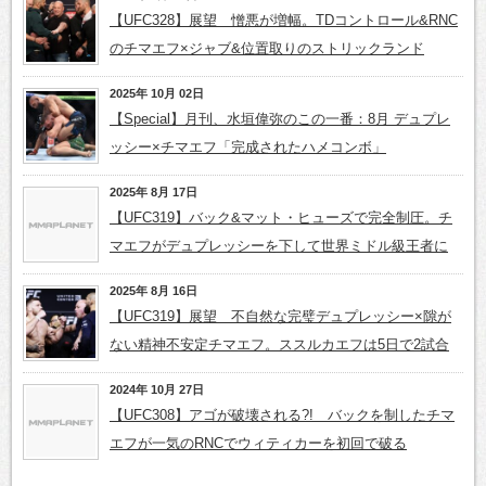
【UFC328】展望 憎悪が増幅。TDコントロール&RNC
のチマエフ×ジャブ&位置取りのストリックランド
2025年 10月 02日
【Special】月刊、水垣偉弥のこの一番：8月 デュプレ
ッシー×チマエフ「完成されたハメコンボ」
2025年 8月 17日
【UFC319】バック&マット・ヒューズで完全制圧。チ
マエフがデュプレッシーを下して世界ミドル級王者に
2025年 8月 16日
【UFC319】展望 不自然な完璧デュプレッシー×隙が
ない精神不安定チマエフ。ススルカエフは5日で2試合
2024年 10月 27日
【UFC308】アゴが破壊される?! バックを制したチマ
エフが一気のRNCでウィティカーを初回で破る