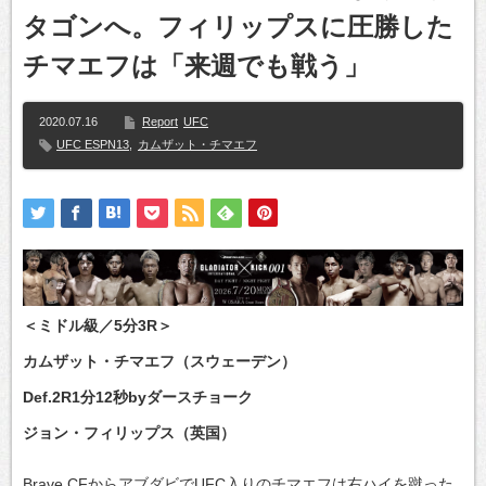
タゴンへ。フィリップスに圧勝した
チマエフは「来週でも戦う」
2020.07.16
Report
UFC
UFC ESPN13
,
カムザット・チマエフ
＜ミドル級／5分3R＞
カムザット・チマエフ（スウェーデン）
Def.2R1分12秒byダースチョーク
ジョン・フィリップス（英国）
Brave CFからアブダビでUFC入りのチマエフは右ハイを蹴った