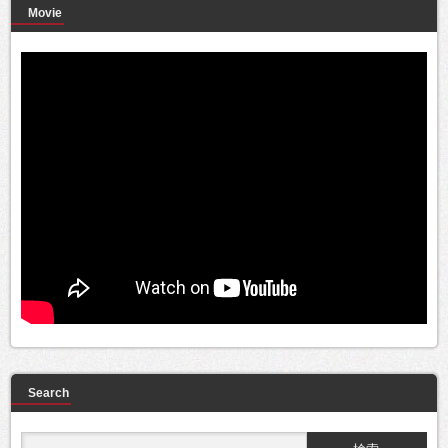
Movie
Search