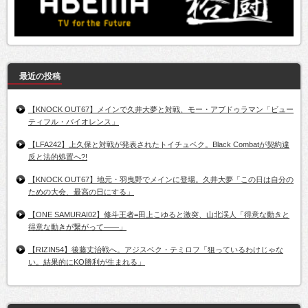
最近の投稿
【KNOCK OUT67】メインで久井大夢と対戦、モー・アブドゥラマン「ビュー
ティフル・バイオレンス」
【LFA242】上久保と対戦が発表されたトイチュベク。Black Combatが契約違
反と法的処置へ?!
【KNOCK OUT67】地元・羽曳野でメインに登場。久井大夢「この日は自分の
ための大会、最高の日にする」
【ONE SAMURAI02】修斗王者=田上こゆると激突、山北渓人「得意な動きと
得意な動きが繋がって――」
【RIZIN54】後藤丈治戦へ。アジスベク・テミロフ「狙っているわけじゃな
い。結果的にKO勝利が生まれる」