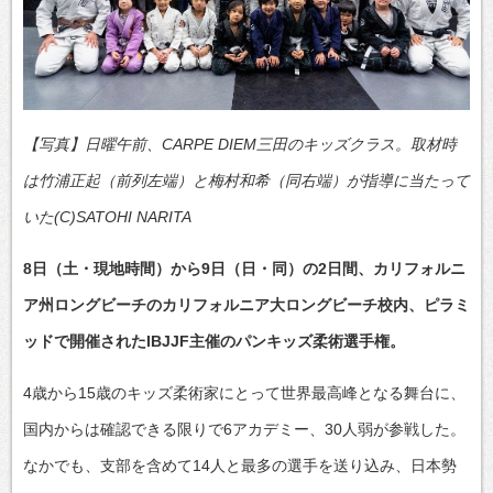
【写真】日曜午前、CARPE DIEM三田のキッズクラス。取材時
は竹浦正起（前列左端）と梅村和希（同右端）が指導に当たって
いた(C)SATOHI NARITA
8日（土・現地時間）から9日（日・同）の2日間、カリフォルニ
ア州ロングビーチのカリフォルニア大ロングビーチ校内、ピラミ
ッドで開催されたIBJJF主催のパンキッズ柔術選手権。
4歳から15歳のキッズ柔術家にとって世界最高峰となる舞台に、
国内からは確認できる限りで6アカデミー、30人弱が参戦した。
なかでも、支部を含めて14人と最多の選手を送り込み、日本勢