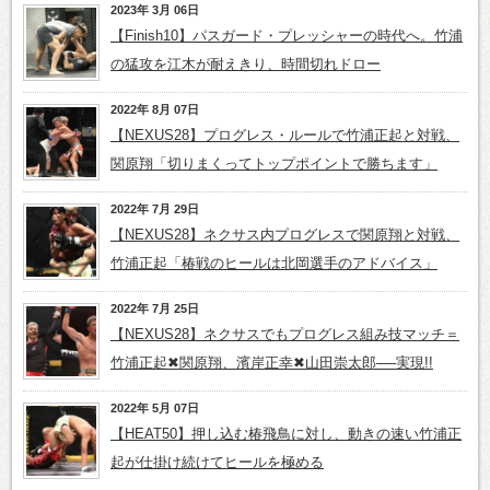
2023年 3月 06日
【Finish10】パスガード・プレッシャーの時代へ。竹浦
の猛攻を江木が耐えきり、時間切れドロー
2022年 8月 07日
【NEXUS28】プログレス・ルールで竹浦正起と対戦、
関原翔「切りまくってトップポイントで勝ちます」
2022年 7月 29日
【NEXUS28】ネクサス内プログレスで関原翔と対戦、
竹浦正起「椿戦のヒールは北岡選手のアドバイス」
2022年 7月 25日
【NEXUS28】ネクサスでもプログレス組み技マッチ＝
竹浦正起✖関原翔、濱岸正幸✖山田崇太郎──実現!!
2022年 5月 07日
【HEAT50】押し込む椿飛鳥に対し、動きの速い竹浦正
起が仕掛け続けてヒールを極める