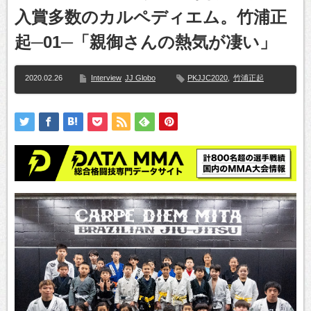
入賞多数のカルペディエム。竹浦正
起─01─「親御さんの熱気が凄い」
2020.02.26
Interview
JJ Globo
PKJJC2020
,
竹浦正起