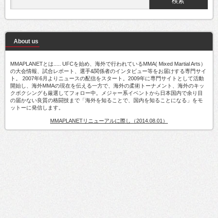
About us
MMAPLANETとは..... UFCを始め、海外で行われているMMA( Mixed Martial Arts）
の大会情報、試合レポート、選手&関係者のインタビュー等をお届けする専門サイ
ト。 2007年6月よりニュースの配信をスタート。2009年に専門サイトとして活動
開始し、海外MMAの現在を伝える一方で、海外の柔術トーナメント、海外のキッ
クボクシングも厳選してフォロー中。メジャー系イベントから日本国内で余り目
の届かない良質の格闘技まで「海外を知ることで、国内を知ることになる」をモ
ットーに発信します。
MMAPLANETリニューアルに際し（2014.08.01）