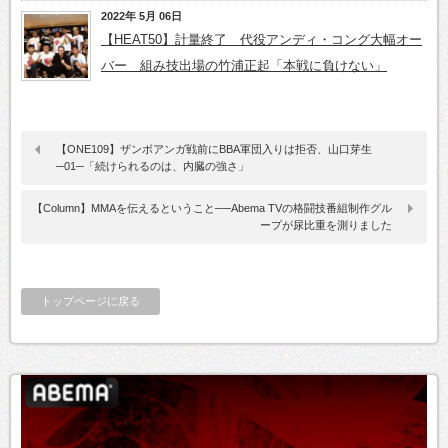
2022年 5月 06日
【HEAT50】計量終了 代役アンディ・コング大幅オー
バー 組み技出場の竹浦正起「本戦に負けない」
【ONE109】ザンボアンガ戦前にBBA軍団入りは拒否、山口芽生
─01─「続けられるのは、内臓の強さ」
【Column】MMAを伝えるということ──Abema TVの格闘技番組制作グル
ープが尿比重を測りました
トップページに戻る