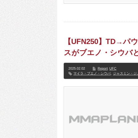
【UFN250】TD→
スがブエノ・シウバ
2025.02.02
Report
UFC
マイラ・ブエノ・シウバ
,
ジャスミン・ジ