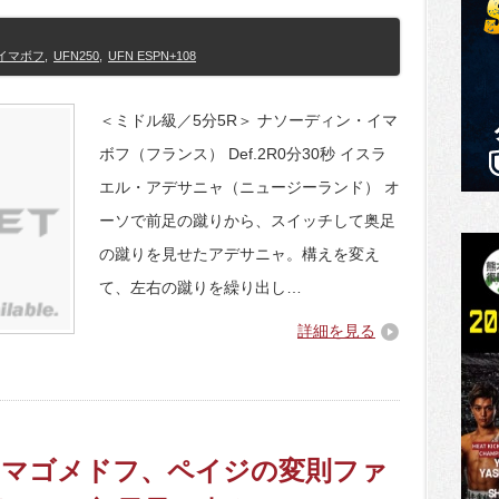
イマボフ
,
UFN250
,
UFN ESPN+108
＜ミドル級／5分5R＞ ナソーディン・イマ
ボフ（フランス） Def.2R0分30秒 イスラ
エル・アデサニャ（ニュージーランド） オ
ーソで前足の蹴りから、スイッチして奥足
の蹴りを見せたアデサニャ。構えを変え
て、左右の蹴りを繰り出し…
詳細を見る
ラ・マゴメドフ、ペイジの変則ファ