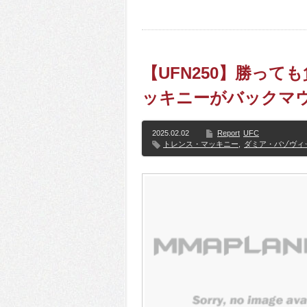
【UFN250】勝っ
ッキニーがバックマウ
2025.02.02
Report
UFC
トレンス・マッキニー
,
ダミア・バゾヴィ