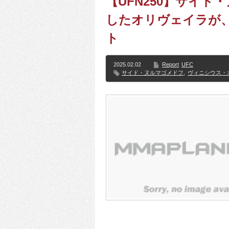
【UFN250】サイ
したオリヴェイラが
ト
2025.02.02
Report
UFC
サイド・ヌルマゴメドフ
,
ヴィニシウス・