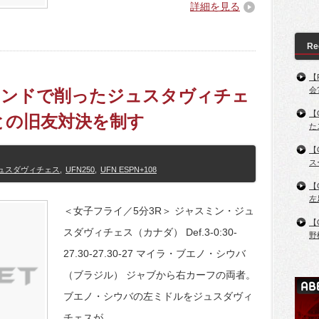
詳細を見る
Re
【
会
パウンドで削ったジュスタヴィチェ
【
との旧友対決を制す
た
【
ス
ュスダヴィチェス
,
UFN250
,
UFN ESPN+108
【
左
＜女子フライ／5分3R＞ ジャスミン・ジュ
【
スダヴィチェス（カナダ） Def.3-0:30-
野
27.30-27.30-27 マイラ・ブエノ・シウバ
（ブラジル） ジャブから右カーフの両者。
ブエノ・シウバの左ミドルをジュスダヴィ
チェスが…