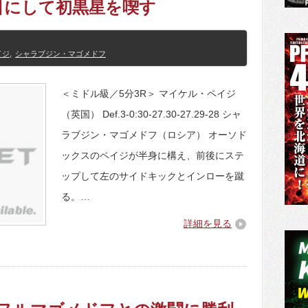
目にして初黒星を喫す
イジ
,
シャラブジン・マゴメドフ
＜ミドル級／5分3R＞ マイケル・ペイジ
（英国） Def.3-0:30-27.30-27.29-28 シャ
ラブジン・マゴメドフ（ロシア） オーソド
ックスのペイジが半身に構え、前後にステ
ップして左のサイドキックとインローを蹴
る。…
詳細を見る