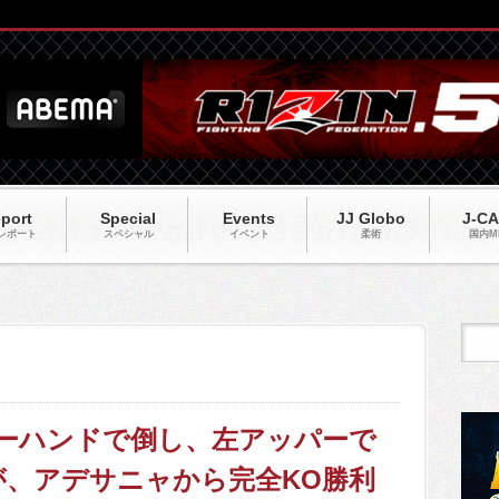
port
Special
Events
JJ Globo
J-C
レポート
スペシャル
イベント
柔術
国内M
ーバーハンドで倒し、左アッパーで
、アデサニャから完全KO勝利