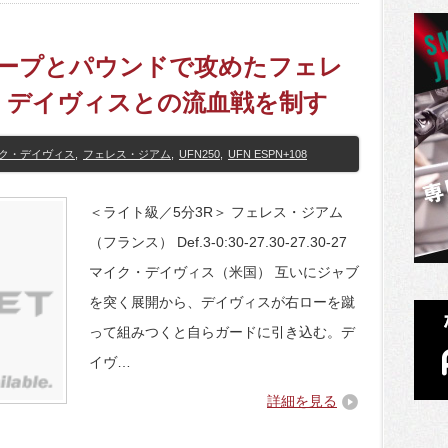
プキープとパウンドで攻めたフェレ
・デイヴィスとの流血戦を制す
ク・デイヴィス
,
フェレス・ジアム
,
UFN250
,
UFN ESPN+108
＜ライト級／5分3R＞ フェレス・ジアム
（フランス） Def.3-0:30-27.30-27.30-27
マイク・デイヴィス（米国） 互いにジャブ
を突く展開から、デイヴィスが右ローを蹴
って組みつくと自らガードに引き込む。デ
イヴ…
詳細を見る