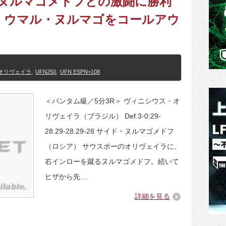
ド・ヌルマゴメドフとの激闘に勝利
、ウマル・ヌルマゴをコールアウ
オリヴェイラ
,
UFN250
,
UFN ESPN+108
＜バンタム級／5分3R＞ ヴィニシウス・オ
リヴェイラ（ブラジル） Def.3-0:29-
28.29-28.29-28 サイド・ヌルマゴメドフ
（ロシア） サウスポーのオリヴェイラに、
右インローを蹴るヌルマゴメドフ。続いて
ヒザから先…
詳細を見る