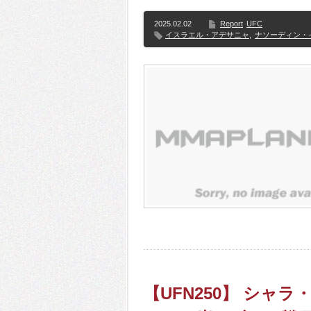
2025.02.02
Report
UFC
イスラエル・アデサニャ
,
ナソーディン・
【UFN250】 シャ