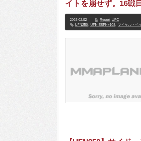
イトを崩せず。16戦
2025.02.02
Report
UFC
UFN250
,
UFN ESPN+108
,
マイケル・ペ