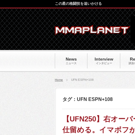
この星の格闘技を追いかける
News
Interview
Re
ニュース
インタビュー
試合
Home
UFN ESPN+108
タグ：UFN ESPN+108
【UFN250】右オ
仕留める。イマボフが