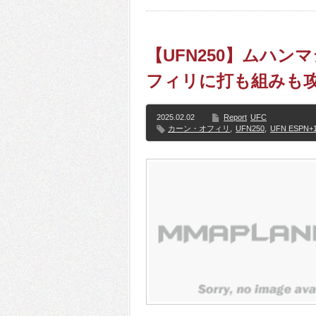
【UFN250】ムハ
フィリに打も組みも攻
2025.02.02
Report
UFC
カーン・オフィリ
,
UFN250
,
UFN ESPN+