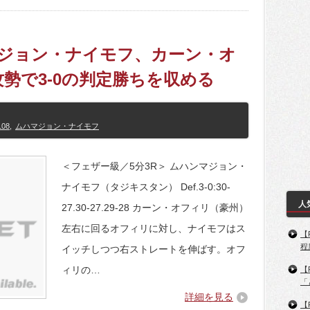
ンマジョン・ナイモフ、カーン・オ
勢で3-0の判定勝ちを収める
108
,
ムハマジョン・ナイモフ
＜フェザー級／5分3R＞ ムハンマジョン・
ナイモフ（タジキスタン） Def.3-0:30-
人
27.30-27.29-28 カーン・オフィリ（豪州）
左右に回るオフィリに対し、ナイモフはス
【
程
イッチしつつ右ストレートを伸ばす。オフ
ィリの…
【
「
詳細を見る
【