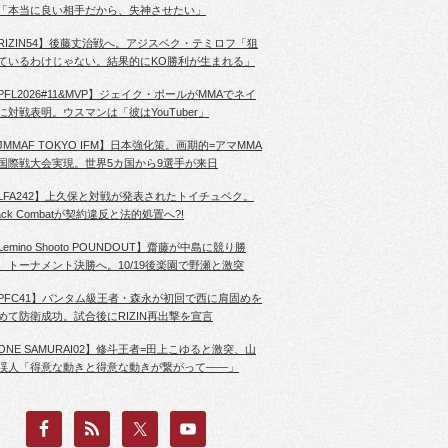
「本当に良い相手だから、失神させたい」
RIZIN54】後藤丈治戦へ。アジスベク・テミロフ「狙
ているわけじゃない。結果的にKO勝利が生まれる」
PFL2026#11&MVP】ジェイク・ポールがMMAでネイ
に対戦表明。ウスマンは「彼はYouTuber」
JMMAF TOKYO IFM】日本強化策。画期的=アマMMA
国際戦大会実現。世界5カ国から9選手が来日
LFA242】上久保と対戦が発表されたトイチュベク。
lack Combatが契約違反と法的処置へ?!
Lemino Shooto POUNDOUT】齋藤が中島に競り勝
、トーナメント決勝へ。10/19後楽園で野瀬と激突
PFC41】バンタム級王者・森永が初回で西に肩固めを
めて防衛成功。試合後にRIZIN再出撃を宣言
ONE SAMURAI02】修斗王者=田上こゆると激突、山
渓人「得意な動きと得意な動きが繋がって――」