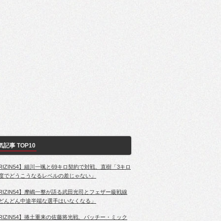
気記事 TOP10
RIZIN54】細川一颯と69キロ契約で対戦、直樹「3キロ
度でどうこうなるレベルの差じゃない」
RIZIN54】摩嶋一整が語る武田光司とフェザー級戦線
どんどん中途半端な選手はいなくなる」
RIZIN54】捲土重来の佐藤将光戦、パッチー・ミック