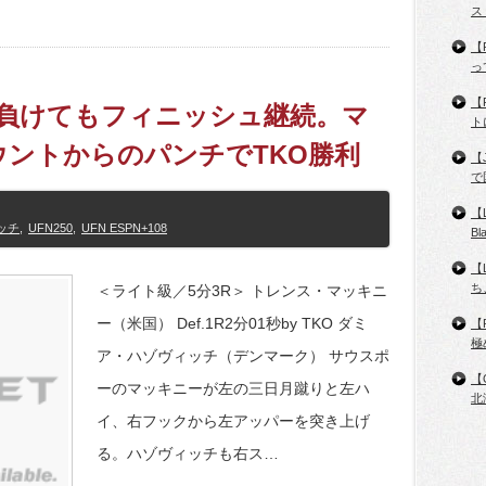
ス
【
っ
【
ても負けてもフィニッシュ継続。マ
ト
ントからのパンチでTKO勝利
【
で
【
ッチ
,
UFN250
,
UFN ESPN+108
B
【
ち
＜ライト級／5分3R＞ トレンス・マッキニ
ー（米国） Def.1R2分01秒by TKO ダミ
【
極
ア・ハゾヴィッチ（デンマーク） サウスポ
【
ーのマッキニーが左の三日月蹴りと左ハ
北
イ、右フックから左アッパーを突き上げ
る。ハゾヴィッチも右ス…