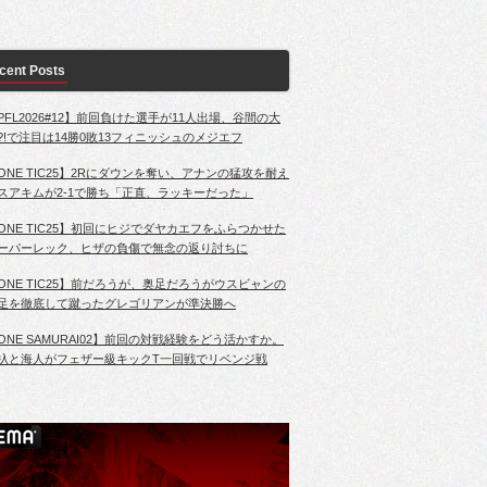
cent Posts
PFL2026#12】前回負けた選手が11人出場、谷間の大
?!で注目は14勝0敗13フィニッシュのメジエフ
ONE TIC25】2Rにダウンを奪い、アナンの猛攻を耐え
スアキムが2-1で勝ち「正直、ラッキーだった」
ONE TIC25】初回にヒジでダヤカエフをふらつかせた
ーパーレック、ヒザの負傷で無念の返り討ちに
ONE TIC25】前だろうが、奥足だろうがウスビャンの
足を徹底して蹴ったグレゴリアンが準決勝へ
ONE SAMURAI02】前回の対戦経験をどう活かすか。
杁と海人がフェザー級キックT一回戦でリベンジ戦