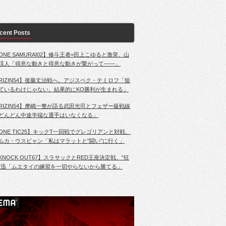
cent Posts
ONE SAMURAI02】修斗王者=田上こゆると激突、山
渓人「得意な動きと得意な動きが繋がって――」
RIZIN54】後藤丈治戦へ。アジスベク・テミロフ「狙
ているわけじゃない。結果的にKO勝利が生まれる」
RIZIN54】摩嶋一整が語る武田光司とフェザー級戦線
どんどん中途半端な選手はいなくなる」
ONE TIC25】キックT一回戦でグレゴリアンと対戦、
ムカ・ウスビャン「私はマラットと“闘い”に行く」
KNOCK OUT67】スラサックとRED王座決定戦、“狂
”迅「ムエタイの練習を一切やらないから勝てる」