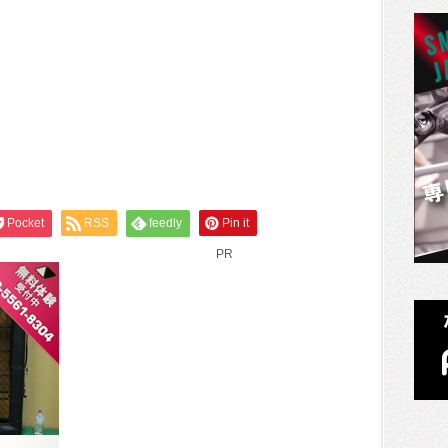
Pocket
RSS
feedly
Pin it
PR