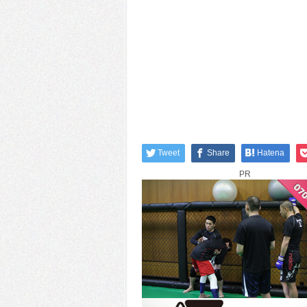
Tweet
Share
Hatena
PR