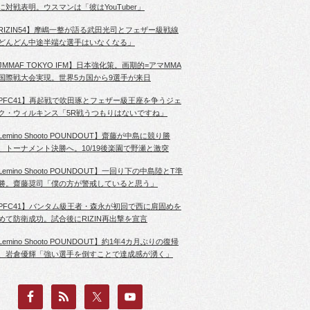
に対戦表明。ウスマンは「彼はYouTuber」
RIZIN54】摩嶋一整が語る武田光司とフェザー級戦線
どんどん中途半端な選手はいなくなる」
JMMAF TOKYO IFM】日本強化策。画期的=アマMMA
国際戦大会実現。世界5カ国から9選手が来日
PFC41】再起戦で吹田琢とフェザー級王座を争うジェ
ク・ウィルキンス「5R戦うつもりはないですね」
Lemino Shooto POUNDOUT】齋藤が中島に競り勝
、トーナメント決勝へ。10/19後楽園で野瀬と激突
Lemino Shooto POUNDOUT】一回り下の中島陸とT準
勝。齋藤奨司「僕の方が警戒していると思う」
PFC41】バンタム級王者・森永が初回で西に肩固めを
めて防衛成功。試合後にRIZIN再出撃を宣言
Lemino Shooto POUNDOUT】約1年4カ月ぶりの復帰
、岩倉優輝「強い選手を倒すことで達成感が湧く」