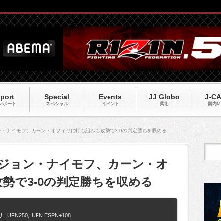
port
Special
Events
JJ Globo
J-C
レポート
スペシャル
イベント
柔術
国内M
ョン・ナイモフ、カーン・オフィリに打も組みも攻勢で3-0の判定勝ちを収める
ンマジョン・ナイモフ、カーン・オ
勢で3-0の判定勝ちを収める
リ
,
UFN250
,
UFN ESPN+108