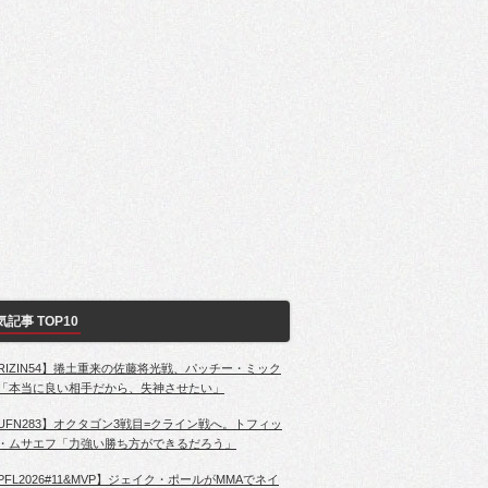
気記事 TOP10
RIZIN54】捲土重来の佐藤将光戦、パッチー・ミック
「本当に良い相手だから、失神させたい」
UFN283】オクタゴン3戦目=クライン戦へ。トフィッ
・ムサエフ「力強い勝ち方ができるだろう」
PFL2026#11&MVP】ジェイク・ポールがMMAでネイ