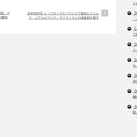
ト
継続。マ
【
【UFN250】トップキープとパウンドで攻めたフェレ
O勝利
ス・ジアムがマイク・デイヴィスとの流血戦を制す
「
【
で
【
イ
【
ち
【
決
【
極
【
戦