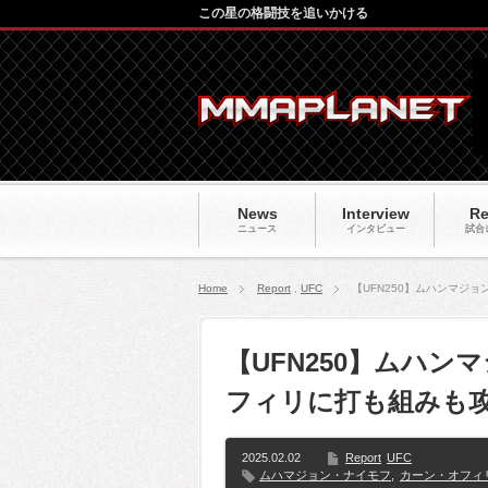
この星の格闘技を追いかける
News
Interview
Re
ニュース
インタビュー
試合
Home
Report
,
UFC
【UFN250】ムハンマジ
【UFN250】ムハ
フィリに打も組みも攻
2025.02.02
Report
UFC
ムハマジョン・ナイモフ
,
カーン・オフィ