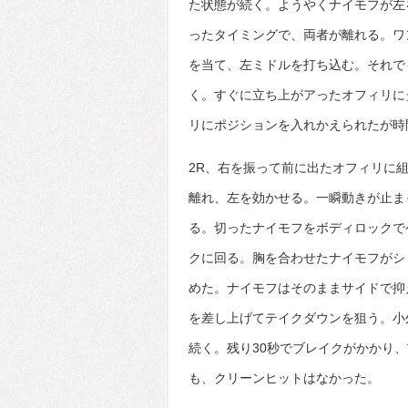
た状態が続く。ようやくナイモフが左
ったタイミングで、両者が離れる。ワ
を当て、左ミドルを打ち込む。それで
く。すぐに立ち上がアったオフィリに
リにポジションを入れかえられたが時
2R、右を振って前に出たオフィリに
離れ、左を効かせる。一瞬動きが止ま
る。切ったナイモフをボディロックで
クに回る。胸を合わせたナイモフがシ
めた。ナイモフはそのままサイドで抑
を差し上げてテイクダウンを狙う。小
続く。残り30秒でブレイクがかかり
も、クリーンヒットはなかった。