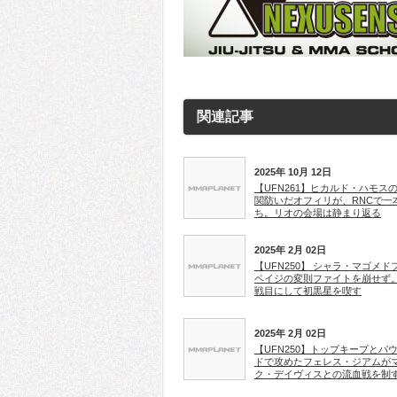
関連記事
2025年 10月 12日
【UFN261】ヒカルド・ハモス
関防いだオフィリが、RNCで一
ち。リオの会場は静まり返る
2025年 2月 02日
【UFN250】 シャラ・マゴメド
ペイジの変則ファイトを崩せず。
戦目にして初黒星を喫す
2025年 2月 02日
【UFN250】トップキープとパ
ドで攻めたフェレス・ジアムが
ク・デイヴィスとの流血戦を制