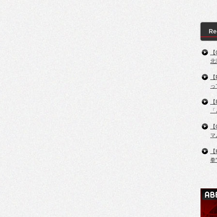
Re
【
北
【
っ
【
「
【
マ
【
拳