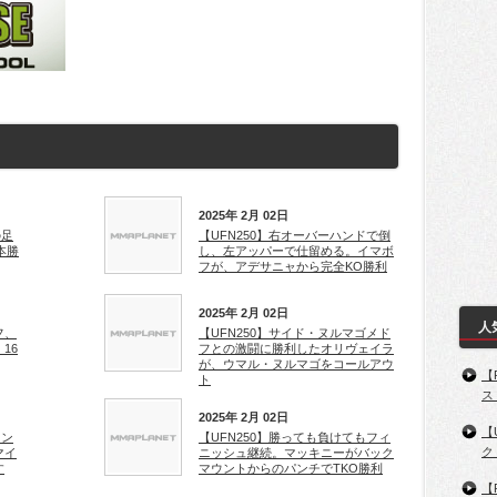
2025年 2月 02日
の足
【UFN250】右オーバーハンドで倒
本勝
し、左アッパーで仕留める。イマボ
フが、アデサニャから完全KO勝利
2025年 2月 02日
人
フ、
【UFN250】サイド・ヌルマゴメド
16
フとの激闘に勝利したオリヴェイラ
が、ウマル・ヌルマゴをコールアウ
【
ト
ス
2025年 2月 02日
【
ウン
【UFN250】勝っても負けてもフィ
ク
マイ
ニッシュ継続。マッキニーがバック
す
マウントからのパンチでTKO勝利
【