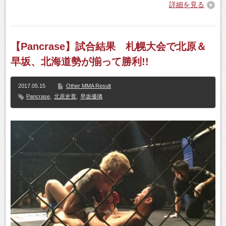
詳細を見る
【Pancrase】試合結果 札幌大会で北原＆
早坂、北海道勢が揃って勝利!!
2017.05.15
Other MMA Result
Pancrase
,
北原史寛
,
早坂優璃