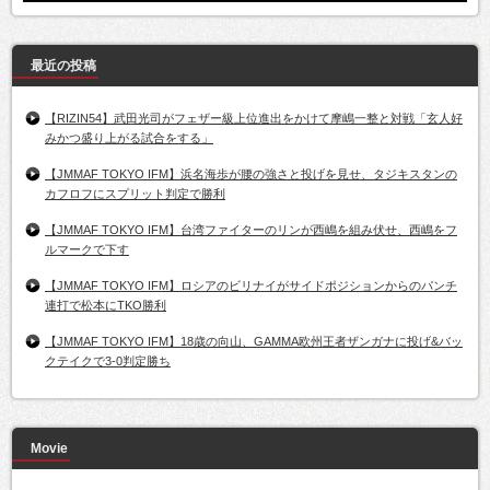
最近の投稿
【RIZIN54】武田光司がフェザー級上位進出をかけて摩嶋一整と対戦「玄人好
みかつ盛り上がる試合をする」
【JMMAF TOKYO IFM】浜名海歩が腰の強さと投げを見せ、タジキスタンの
カフロフにスプリット判定で勝利
【JMMAF TOKYO IFM】台湾ファイターのリンが西嶋を組み伏せ、西嶋をフ
ルマークで下す
【JMMAF TOKYO IFM】ロシアのビリナイがサイドポジションからのパンチ
連打で松本にTKO勝利
【JMMAF TOKYO IFM】18歳の向山、GAMMA欧州王者ザンガナに投げ&バッ
クテイクで3-0判定勝ち
Movie