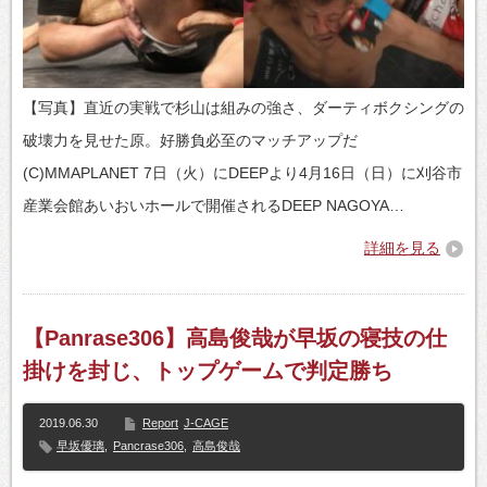
【写真】直近の実戦で杉山は組みの強さ、ダーティボクシングの
破壊力を見せた原。好勝負必至のマッチアップだ
(C)MMAPLANET 7日（火）にDEEPより4月16日（日）に刈谷市
産業会館あいおいホールで開催されるDEEP NAGOYA…
詳細を見る
【Panrase306】高島俊哉が早坂の寝技の仕
掛けを封じ、トップゲームで判定勝ち
2019.06.30
Report
J-CAGE
早坂優璃
,
Pancrase306
,
高島俊哉