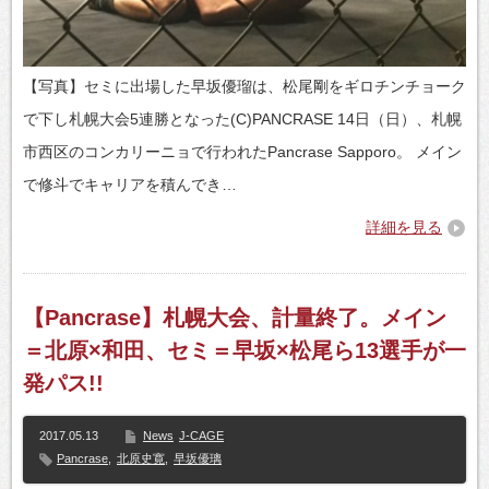
【写真】セミに出場した早坂優瑠は、松尾剛をギロチンチョーク
で下し札幌大会5連勝となった(C)PANCRASE 14日（日）、札幌
市西区のコンカリーニョで行われたPancrase Sapporo。 メイン
で修斗でキャリアを積んでき…
詳細を見る
【Pancrase】札幌大会、計量終了。メイン
＝北原×和田、セミ＝早坂×松尾ら13選手が一
発パス!!
2017.05.13
News
J-CAGE
Pancrase
,
北原史寛
,
早坂優璃