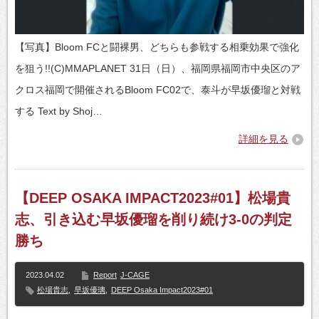
【写真】Bloom FCと闘裸男、どちらも参戦する相乗効果で強化
を狙う!!(C)MMAPLANET 31日（日）、福岡県福岡市中央区のア
クロス福岡で開催されるBloom FC02で、泰斗が早坂優瑠と対戦
する Text by Shoj…
詳細を見る
【DEEP OSAKA IMPACT2023#01】松場貴
志、引き込む早坂優瑠を削り続け3-0の判定
勝ち
2023.04.02
Report
J-CAGE
松場貴志
,
早坂優璃
,
DEEP Osaka Impact2023#01