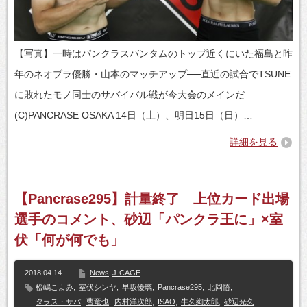
【写真】一時はパンクラスバンタムのトップ近くにいた福島と昨
年のネオブラ優勝・山本のマッチアップ──直近の試合でTSUNE
に敗れたモノ同士のサバイバル戦が今大会のメインだ
(C)PANCRASE OSAKA 14日（土）、明日15日（日）…
詳細を見る
【Pancrase295】計量終了 上位カード出場
選手のコメント、砂辺「パンクラ王に」×室
伏「何が何でも」
2018.04.14
News
J-CAGE
松嶋こよみ
,
室伏シンヤ
,
早坂優璃
,
Pancrase295
,
北岡悟
,
タラス・サパ
,
曹竜也
,
内村洋次郎
,
ISAO
,
牛久絢太郎
,
砂辺光久