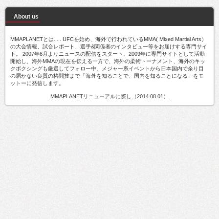
About us
MMAPLANETとは..... UFCを始め、海外で行われているMMA( Mixed Martial Arts）
の大会情報、試合レポート、選手&関係者のインタビュー等をお届けする専門サイ
ト。 2007年6月よりニュースの配信をスタート。2009年に専門サイトとして活動
開始し、海外MMAの現在を伝える一方で、海外の柔術トーナメント、海外のキッ
クボクシングも厳選してフォロー中。メジャー系イベントから日本国内で余り目
の届かない良質の格闘技まで「海外を知ることで、国内を知ることになる」をモ
ットーに発信します。
MMAPLANETリニューアルに際し（2014.08.01）