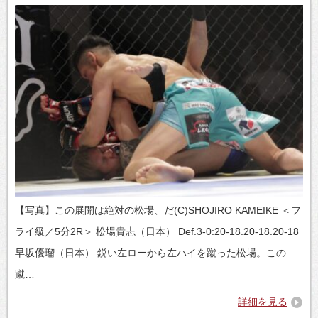
【写真】この展開は絶対の松場、だ(C)SHOJIRO KAMEIKE ＜フ
ライ級／5分2R＞ 松場貴志（日本） Def.3-0:20-18.20-18.20-18
早坂優瑠（日本） 鋭い左ローから左ハイを蹴った松場。この
蹴…
詳細を見る