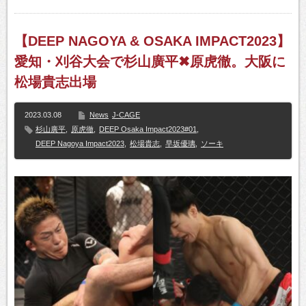
【DEEP NAGOYA & OSAKA IMPACT2023】
愛知・刈谷大会で杉山廣平✖原虎徹。大阪に
松場貴志出場
2023.03.08
News
J-CAGE
杉山廣平
,
原虎徹
,
DEEP Osaka Impact2023#01
,
DEEP Nagoya Impact2023
,
松場貴志
,
早坂優璃
,
ソーキ