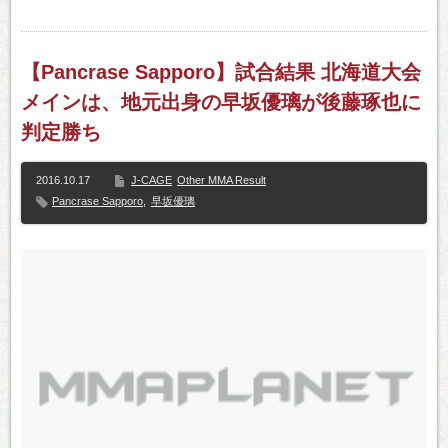
【Pancrase Sapporo】試合結果 北海道大会
メインは、地元出身の早坂優璃が後藤琢也に
判定勝ち
2016.10.17
J-CAGE
Other MMA Result
Pancrase Sapporo
,
早坂優璃