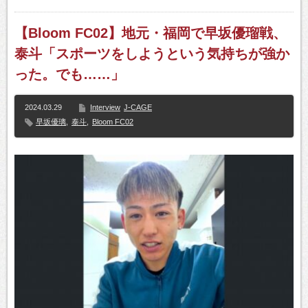
【Bloom FC02】地元・福岡で早坂優瑠戦、
泰斗「スポーツをしようという気持ちが強か
った。でも……」
2024.03.29
Interview
J-CAGE
早坂優璃
,
泰斗
,
Bloom FC02