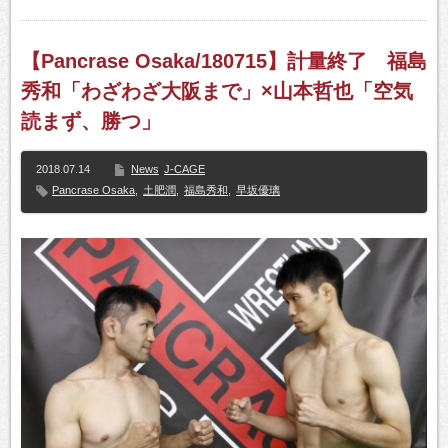
【Pancrase Osaka/180715】計量終了 福島
秀和「わざわざ大阪まで」×山本哲也「空気
読まず、勝つ」
2018.07.14
News
J-CAGE
Pancrase Osaka
,
土肥潤
,
福島秀和
,
早坂優璃