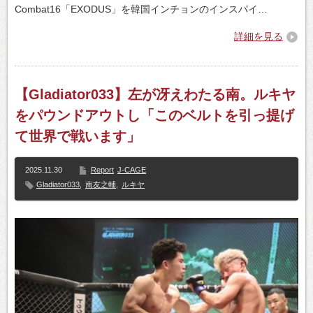
Combat16「EXODUS」を韓国インチョンのインスパイ…
詳細を見る
【Gladiator033】左が冴えわたる南。ルキヤ
をパウンドアウトし「このベルトを引っ提げ
て世界で戦います」
2025.11.30
Report
J-CAGE
Gladiator033
,
南友之輔
,
ルキヤ