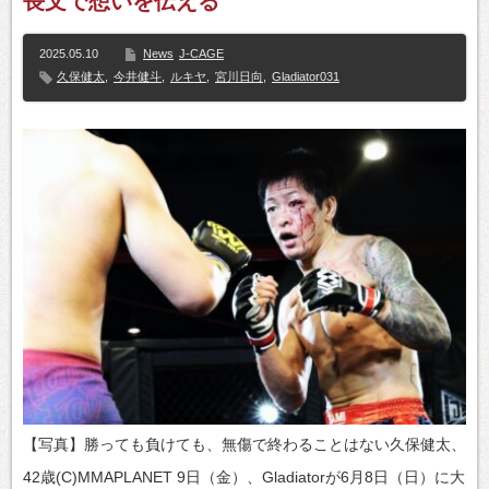
長文で想いを伝える
2025.05.10
News
J-CAGE
久保健太
,
今井健斗
,
ルキヤ
,
宮川日向
,
Gladiator031
【写真】勝っても負けても、無傷で終わることはない久保健太、
42歳(C)MMAPLANET 9日（金）、Gladiatorが6月8日（日）に大