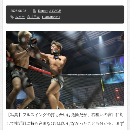
2025.06.08
Report
J-CAGE
ルキヤ
,
宮川日向
,
Gladiator031
【写真】フルスイングの打ち合いは危険だが、右狙いの宮川に対
して接近戦に持ち込まなければいけなかったことも分かる。まず