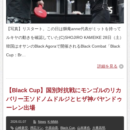
【写真】リスタート。この日は獅庵anne代表がミットを持って
ルキヤの動きを確認していた(C)SHOJIRO KAMEIKE 28日（土）
韓国はオサンのBlack Agoraで開催されるBlack Combat「Black
Cup：Br…
詳細を見る
【Black Cup】国別対抗戦にモンゴルのリカ
バリー王ソドノムドルジとヒザ神バヤンドゥ
ーレン出場
2026.01.07
News
K-MMA
山崎蒼空
,
押忍マン
,
中原由貴
,
Black Cup
,
山本琢也
,
大番高明
,