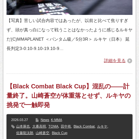
【写真】苦しい試合内容ではあったが、以前と比べて焦りすぎ
ず、頭が真っ白になって戦うことはなかったように感じるルキヤ
だ(C)MMAPLANET ＜バンタム級／5分3R＞ ルキヤ（日本） 延
長判定3-0:10-9.10-19.10-9…
詳細を見る
【Black Combat Black Cup】混乱の――計
量終了。山崎蒼空が体重落とせず、ルキヤの
挑発で一触即発
2026.03.27
News
K-MMA
山本琢也
,
大番高明
,
TOMA
,
田中有
,
Black Combat
,
ルキヤ
,
佐藤龍汰朗
,
山崎蒼空
,
Black Cup