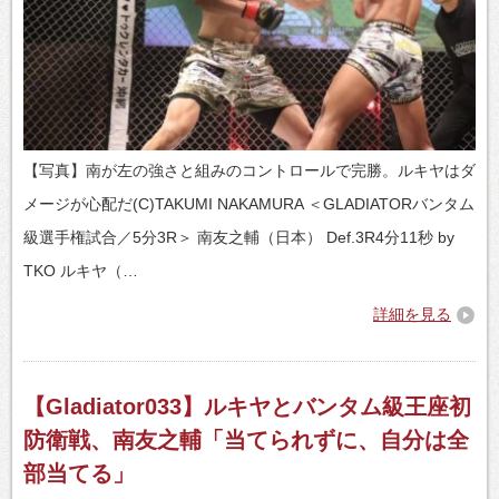
【写真】南が左の強さと組みのコントロールで完勝。ルキヤはダ
メージが心配だ(C)TAKUMI NAKAMURA ＜GLADIATORバンタム
級選手権試合／5分3R＞ 南友之輔（日本） Def.3R4分11秒 by
TKO ルキヤ（…
詳細を見る
【Gladiator033】ルキヤとバンタム級王座初
防衛戦、南友之輔「当てられずに、自分は全
部当てる」