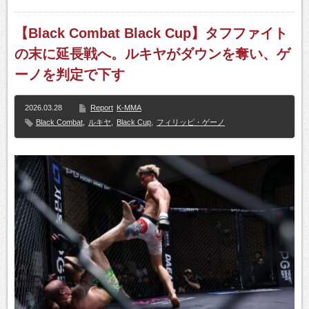
【Black Combat Black Cup】タフファイト
の末に延長戦へ。ルキヤがダウンを奪い、ゲ
ーノを判定で下す
2026.03.28
Report
K-MMA
Black Combat
,
ルキヤ
,
Black Cup
,
フィリッピ・ゲーノ