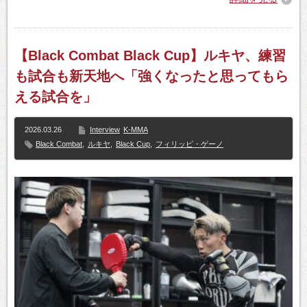
【Black Combat Black Cup】ルキヤ、練習
も試合も新天地へ「強くなったと思ってもら
える試合を」
2026.03.26
Interview
K-MMA
Black Combat
,
ルキヤ
,
Black Cup
,
フィリッピ・ゲーノ