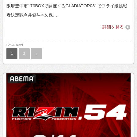
阪府豊中市176BOXで開催するGLADIATOR031でフライ級挑戦
者決定戦今井健斗✕久保…
詳細を見る
PAGE NAVI
1
2
»