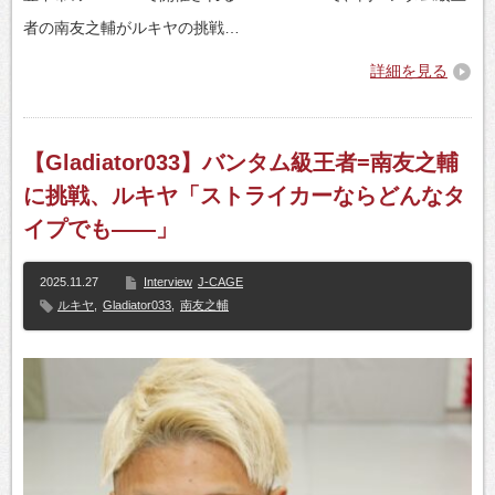
者の南友之輔がルキヤの挑戦…
詳細を見る
【Gladiator033】バンタム級王者=南友之輔
に挑戦、ルキヤ「ストライカーならどんなタ
イプでも――」
2025.11.27
Interview
J-CAGE
ルキヤ
,
Gladiator033
,
南友之輔