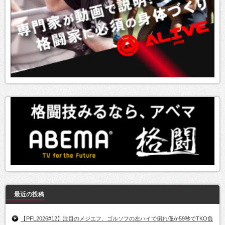
最近の投稿
【PFL2026#12】注目のメジエフ、ゴルソフの左ハイで倒れ僅か59秒でTKO負