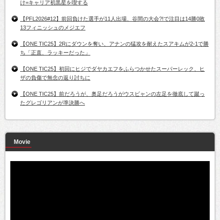
け=キャリア初黒星を喫する
【PFL2026#12】前回負けた選手が11人出場、谷間の大会?!で注目は14勝0敗
13フィニッシュのメジエフ
【ONE TIC25】2Rにダウンを奪い、アナンの猛攻を耐えたスアキムが2-1で勝
ち「正直、ラッキーだった」
【ONE TIC25】初回にヒジでダヤカエフをふらつかせたスーパーレック、ヒ
ザの負傷で無念の返り討ちに
【ONE TIC25】前だろうが、奥足だろうがウスビャンの左足を徹底して蹴っ
たグレゴリアンが準決勝へ
Movie