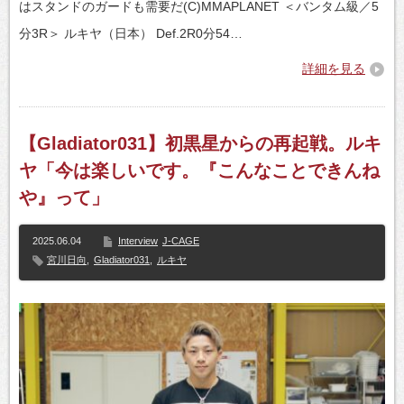
はスタンドのガードも需要だ(C)MMAPLANET ＜バンタム級／5
分3R＞ ルキヤ（日本） Def.2R0分54…
詳細を見る
【Gladiator031】初黒星からの再起戦。ルキ
ヤ「今は楽しいです。『こんなことできんね
や』って」
2025.06.04
Interview
J-CAGE
宮川日向
,
Gladiator031
,
ルキヤ