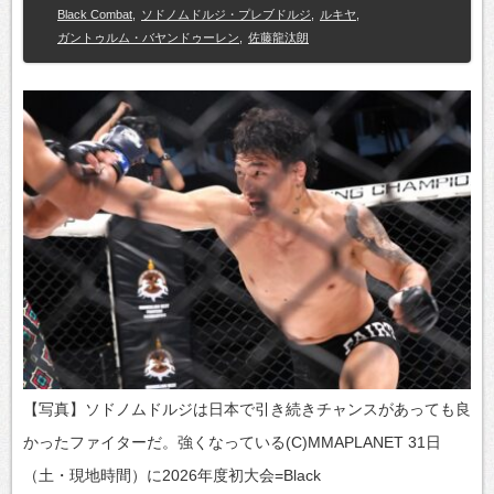
Black Combat
,
ソドノムドルジ・プレブドルジ
,
ルキヤ
,
ガントゥルム・バヤンドゥーレン
,
佐藤龍汰朗
【写真】ソドノムドルジは日本で引き続きチャンスがあっても良
かったファイターだ。強くなっている(C)MMAPLANET 31日
（土・現地時間）に2026年度初大会=Black