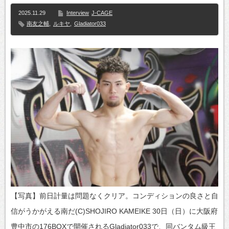
2025.11.29
Interview
J-CAGE
南友之輔
,
ルキヤ
,
Gladiator033
【写真】前日計量は問題なくクリア。コンディションの良さと自
信がうかがえる南だ(C)SHOJIRO KAMEIKE 30日（日）に大阪府
豊中市の176BOXで開催されるGladiator033で、同バンタム級王