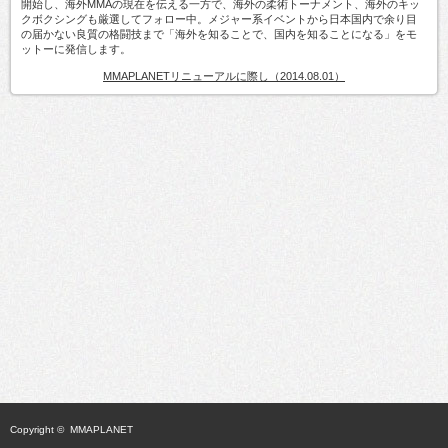
開始し、海外MMAの現在を伝える一方で、海外の柔術トーナメント、海外のキッ
クボクシングも厳選してフォロー中。メジャー系イベントから日本国内で余り目
の届かない良質の格闘技まで「海外を知ることで、国内を知ることになる」をモ
ットーに発信します。
MMAPLANETリニューアルに際し（2014.08.01）
Copyright ©
MMAPLANET