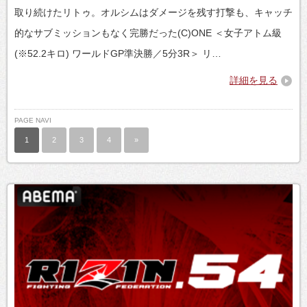
取り続けたリトゥ。オルシムはダメージを残す打撃も、キャッチ
的なサブミッションもなく完勝だった(C)ONE ＜女子アトム級
(※52.2キロ) ワールドGP準決勝／5分3R＞ リ…
詳細を見る
PAGE NAVI
1
2
3
4
»