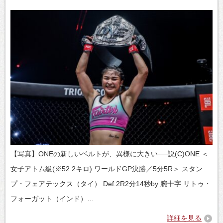
【写真】ONEの新しいベルトが、異様に大きい──説(C)ONE ＜
女子アトム級(※52.2キロ) ワールドGP決勝／5分5R＞ スタン
プ・フェアテックス（タイ） Def.2R2分14秒by 腕十字 リトゥ・
フォーガット（インド）…
詳細を見る