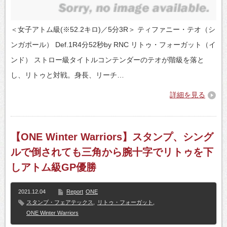
＜女子アトム級(※52.2キロ)／5分3R＞ ティファニー・テオ（シ
ンガポール） Def.1R4分52秒by RNC リトゥ・フォーガット（イ
ンド） ストロー級タイトルコンテンダーのテオが階級を落と
し、リトゥと対戦。身長、リーチ…
詳細を見る
【ONE Winter Warriors】スタンプ、シング
ルで倒されても三角から腕十字でリトゥを下
しアトム級GP優勝
2021.12.04
Report
ONE
スタンプ・フェアテックス
,
リトゥ・フォーガット
,
ONE Winter Warriors