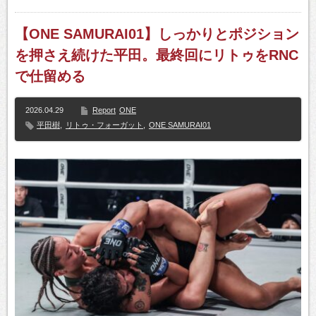
【ONE SAMURAI01】しっかりとポジション
を押さえ続けた平田。最終回にリトゥをRNC
で仕留める
2026.04.29
Report
ONE
平田樹
,
リトゥ・フォーガット
,
ONE SAMURAI01