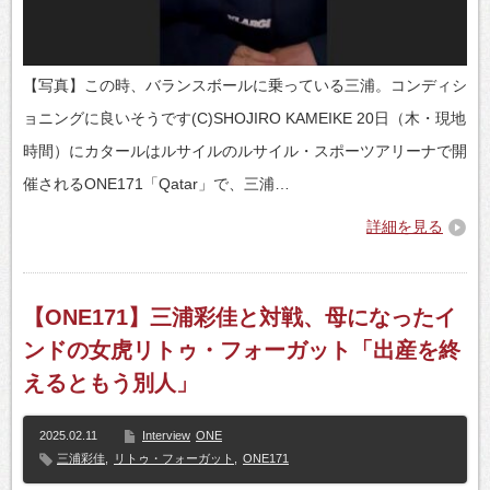
【写真】この時、バランスボールに乗っている三浦。コンディシ
ョニングに良いそうです(C)SHOJIRO KAMEIKE 20日（木・現地
時間）にカタールはルサイルのルサイル・スポーツアリーナで開
催されるONE171「Qatar」で、三浦…
詳細を見る
【ONE171】三浦彩佳と対戦、母になったイ
ンドの女虎リトゥ・フォーガット「出産を終
えるともう別人」
2025.02.11
Interview
ONE
三浦彩佳
,
リトゥ・フォーガット
,
ONE171