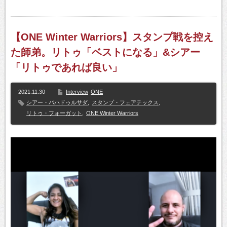
【ONE Winter Warriors】スタンプ戦を控え
た師弟。リトゥ「ベストになる」&シアー
「リトゥであれば良い」
2021.11.30
Interview
ONE
シアー・バハドゥルサダ
,
スタンプ・フェアテックス
,
リトゥ・フォーガット
,
ONE Winter Warriors