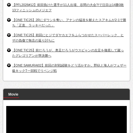
【PFL2026#12】前回負けた選手が11人出場、谷間の大会?!で注目は14勝0敗
13フィニッシュのメジエフ
【ONE TIC25】2Rにダウンを奪い、アナンの猛攻を耐えたスアキムが2-1で勝
ち「正直、ラッキーだった」
【ONE TIC25】初回にヒジでダヤカエフをふらつかせたスーパーレック、ヒ
ザの負傷で無念の返り討ちに
【ONE TIC25】前だろうが、奥足だろうがウスビャンの左足を徹底して蹴っ
たグレゴリアンが準決勝へ
【ONE SAMURAI02】前回の対戦経験をどう活かすか。野杁と海人がフェザー
級キックT一回戦でリベンジ戦
Movie