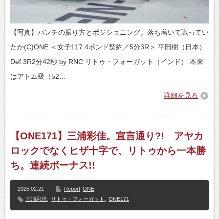
【写真】パンチの振り方とポジショニング。落ち着いて戦ってい
たか(C)ONE ＜女子117.4ポンド契約／5分3R＞ 平田樹（日本）
Def.3R2分42秒 by RNC リトゥ・フォーガット（インド） 本来
はアトム級（52…
詳細を見る
【ONE171】三浦彩佳。宣言通り?! アヤカ
ロックでなくヒザ十字で、リトゥから一本勝
ち。連続ボーナス!!
2025.02.21
Report
ONE
三浦彩佳
,
リトゥ・フォーガット
,
ONE171