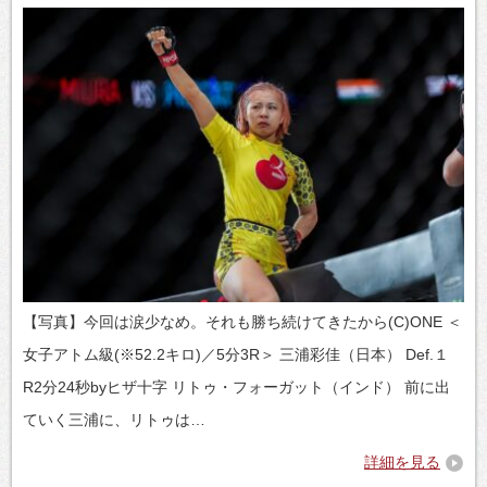
【写真】今回は涙少なめ。それも勝ち続けてきたから(C)ONE ＜
女子アトム級(※52.2キロ)／5分3R＞ 三浦彩佳（日本） Def.１
R2分24秒byヒザ十字 リトゥ・フォーガット（インド） 前に出
ていく三浦に、リトゥは…
詳細を見る