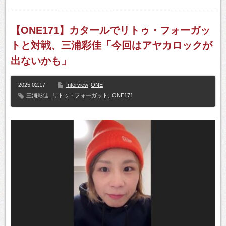
【ONE171】カタールでリトゥ・フォーガッ
トと対戦、三浦彩佳「今回はアヤカロックが
出ないかも」
2025.02.17
Interview
ONE
三浦彩佳
,
リトゥ・フォーガット
,
ONE171