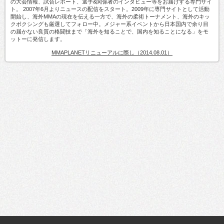
の大会情報、試合レポート、選手&関係者のインタビュー等をお届けする専門サイ
ト。 2007年6月よりニュースの配信をスタート。2009年に専門サイトとして活動
開始し、海外MMAの現在を伝える一方で、海外の柔術トーナメント、海外のキッ
クボクシングも厳選してフォロー中。メジャー系イベントから日本国内で余り目
の届かない良質の格闘技まで「海外を知ることで、国内を知ることになる」をモ
ットーに発信します。
MMAPLANETリニューアルに際し（2014.08.01）